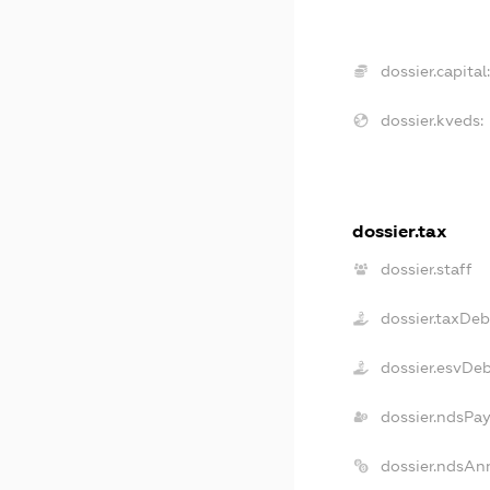
dossier.capital
dossier.kveds:
dossier.tax
dossier.staff
dossier.taxDeb
dossier.esvDe
dossier.ndsPay
dossier.ndsAn