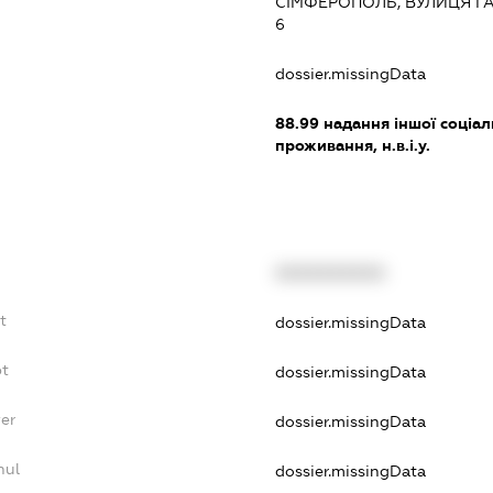
СІМФЕРОПОЛЬ, ВУЛИЦЯ ГА
6
:
dossier.missingData
88.99
надання іншої соціал
проживання, н.в.і.у.
XXXXXXXXXX
t
dossier.missingData
bt
dossier.missingData
er
dossier.missingData
nul
dossier.missingData