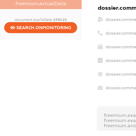
freemium.actualData
dossier.comme
dossier.comme
document.dueToDate
27.10.25
SEARCH.ONMONITORING
dossier.comme
dossier.commer
dossier.commer
dossier.commer
dossier.commer
freemium.ex
freemium.ex
freemium.an
FREEMIUM.D