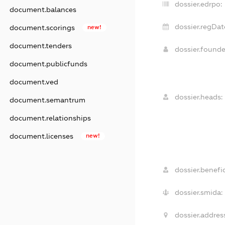
dossier.edrpo:
document.balances
dossier.regDat
document.scorings
new!
document.tenders
dossier.found
document.publicfunds
document.ved
dossier.heads:
document.semantrum
document.relationships
document.licenses
new!
dossier.benefic
dossier.smida:
dossier.addres