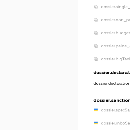
dossier.single
dossier.non_pr
dossier.budge
dossier.palne_
dossier.bigTa
dossier.declarat
dossier.declarati
dossier.sanctio
dossier.specS
dossier.rnboS