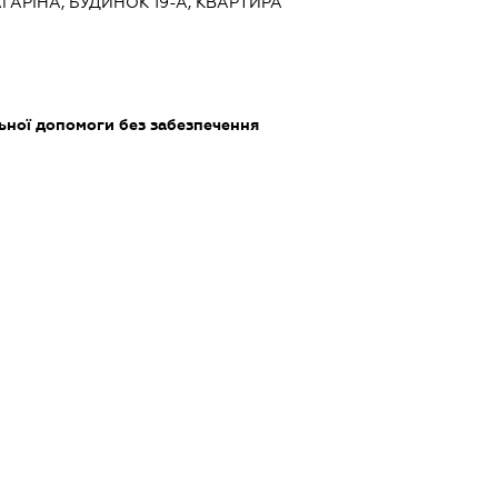
ГАРІНА, БУДИНОК 19-А, КВАРТИРА
ьної допомоги без забезпечення