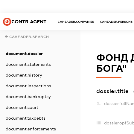
CONTR AGENT
CAHEADER.COMPANIES
CAHEADER.PERSONS
CAHEADER.SEARCH
document.dossier
ФОНД 
document.statements
БОГА"
document.history
document.inspections
dossier.title
document.bankruptcy
dossier.fullNa
document.court
document.taxdebts
dossier.opfSu
document.enforcements