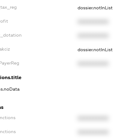
_tax_reg
dossier.notInList
ofit
XXXXXXXXXX
t_dotation
XXXXXXXXXX
akciz
dossier.notInList
xPayerReg
XXXXXXXXXX
ions.title
ons.noData
ns
anctions
XXXXXXXXXX
anctions
XXXXXXXXXX