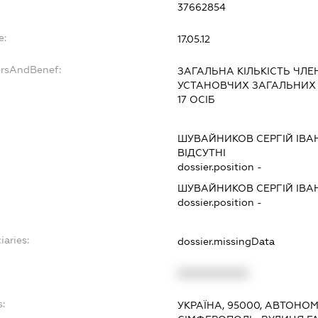
37662854
e:
17.05.12
ersAndBenef:
ЗАГАЛЬНА КІЛЬКІСТЬ ЧЛЕ
УСТАНОВЧИХ ЗАГАЛЬНИХ ЗБ
17 ОСІБ
ШУВАЙНИКОВ СЕРГІЙ ІВ
ВІДСУТНІ
dossier.position -
ШУВАЙНИКОВ СЕРГІЙ ІВ
dossier.position -
iaries:
dossier.missingData
XXXXXXXXXX
s:
УКРАЇНА, 95000, АВТОНОМ