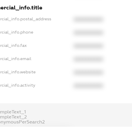
rcial_info.title
rcial_info.postal_address
XXXXXXXXXX
rcial_info.phone
XXXXXXXXXX
cial_info.fax
XXXXXXXXXX
cial_info.email
XXXXXXXXXX
cial_info.website
XXXXXXXXXX
cial_info.activity
XXXXXXXXXX
ampleText_1
ampleText_2
onymousPerSearch2
ETAILS
FREEMIUM.REGISTER