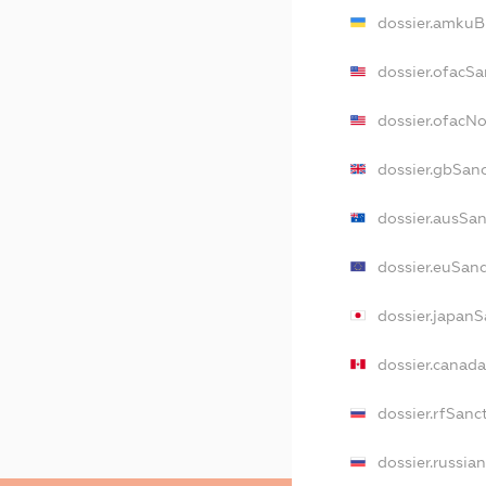
dossier.amkuB
dossier.ofacSa
dossier.ofacN
dossier.gbSan
dossier.ausSa
dossier.euSan
dossier.japan
dossier.canad
dossier.rfSanc
dossier.russia