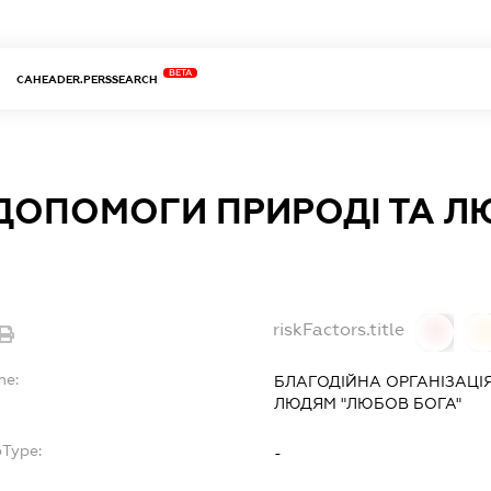
BETA
CAHEADER.PERSSEARCH
ДОПОМОГИ ПРИРОДІ ТА Л
riskFactors.title
0
0
me:
БЛАГОДІЙНА ОРГАНІЗАЦІ
ЛЮДЯМ "ЛЮБОВ БОГА"
bType:
-