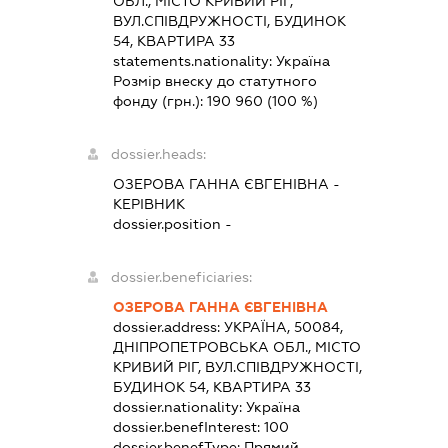
ОБЛ., МІСТО КРИВИЙ РІГ,
ВУЛ.СПІВДРУЖНОСТІ, БУДИНОК
54, КВАРТИРА 33
statements.nationality:
Україна
Розмір внеску до статутного
фонду (грн.):
190 960
(100 %)
dossier.heads:
ОЗЕРОВА ГАННА ЄВГЕНІВНА
-
КЕРІВНИК
dossier.position -
dossier.beneficiaries:
ОЗЕРОВА ГАННА ЄВГЕНІВНА
dossier.address:
УКРАЇНА, 50084,
ДНІПРОПЕТРОВСЬКА ОБЛ., МІСТО
КРИВИЙ РІГ, ВУЛ.СПІВДРУЖНОСТІ,
БУДИНОК 54, КВАРТИРА 33
dossier.nationality:
Україна
dossier.benefInterest:
100
dossier.benefType:
Прямий