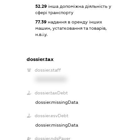
52.29
інша допоміжна діяльність у
сфері транспорту
77.39
надання в оренду інших
машин, устатковання та товарів,
н.в.і.у.
dossier.tax
dossier.staff
XXXXXXXXXX
dossier.taxDebt
dossier.missingData
dossier.esvDebt
dossier.missingData
dossier.ndsPayer