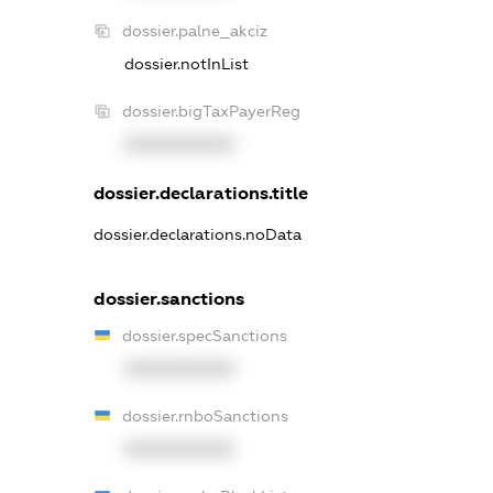
dossier.palne_akciz
dossier.notInList
dossier.bigTaxPayerReg
XXXXXXXXXX
dossier.declarations.title
dossier.declarations.noData
dossier.sanctions
dossier.specSanctions
XXXXXXXXXX
dossier.rnboSanctions
XXXXXXXXXX