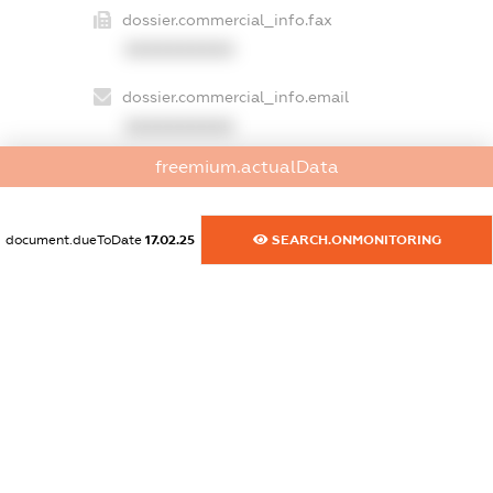
dossier.commercial_info.fax
XXXXXXXXXX
dossier.commercial_info.email
XXXXXXXXXX
freemium.actualData
dossier.commercial_info.website
XXXXXXXXXX
document.dueToDate
17.02.25
SEARCH.ONMONITORING
dossier.commercial_info.activity
XXXXXXXXXX
freemium.exampleText_1
freemium.exampleText_2
freemium.anonymousPerSearch2
FREEMIUM.DETAILS
FREEMIUM.REGISTER