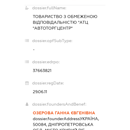
dossier.fullName:
ТОВАРИСТВО З ОБМЕЖЕНОЮ
ВІДПОВІДАЛЬНІСТЮ "АТЦ
"АВТОТОРГЦЕНТР"
dossier.opfSubType:
-
dossier.edrpo:
37663821
dossier.regDate:
29.06.11
dossier.foundersAndBenef:
ОЗЕРОВА ГАННА ЄВГЕНІВНА
dossier.founderAddress
УКРАЇНА,
50084, ДНІПРОПЕТРОВСЬКА