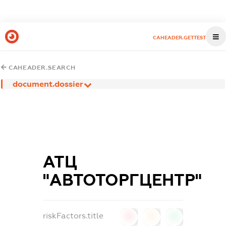
CAHEADER.GETTEST
CAHEADER.SEARCH
document.dossier
АТЦ
"АВТОТОРГЦЕНТР"
riskFactors.title
0
0
0