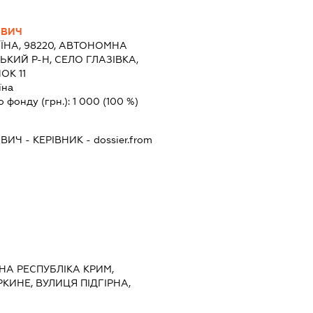
ОВИЧ
ЇНА, 98220, АВТОНОМНА
ЬКИЙ Р-Н, СЕЛО ГЛАЗІВКА,
ОК 11
їна
о фонду (грн.):
1 000
(100 %)
ОВИЧ
-
КЕРІВНИК
- dossier.from
НА РЕСПУБЛІКА КРИМ,
КИНЕ, ВУЛИЦЯ ПІДГІРНА,