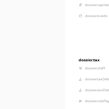
dossier.capital
dossier.kveds:
dossier.tax
dossier.staff
dossier.taxDeb
dossier.esvDe
dossier.ndsPa