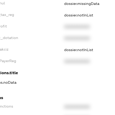
nul
dossier.missingData
_tax_reg
dossier.notInList
ofit
XXXXXXXXXX
t_dotation
XXXXXXXXXX
akciz
dossier.notInList
xPayerReg
XXXXXXXXXX
ions.title
ons.noData
ns
anctions
XXXXXXXXXX