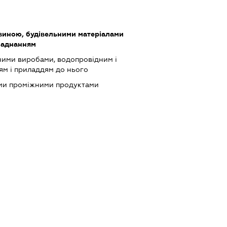
виною, будівельними матеріалами
ладнанням
зними виробами, водопровідним і
м і приладдям до нього
ими проміжними продуктами