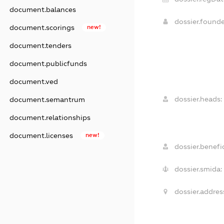
document.balances
dossier.found
document.scorings
new!
document.tenders
document.publicfunds
document.ved
dossier.heads:
document.semantrum
document.relationships
document.licenses
new!
dossier.benefic
dossier.smida:
dossier.addres