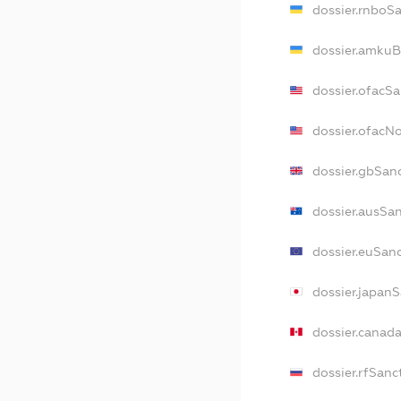
dossier.rnboS
dossier.amkuB
dossier.ofacS
dossier.ofacN
dossier.gbSan
dossier.ausSa
dossier.euSan
dossier.japan
dossier.canad
dossier.rfSanc