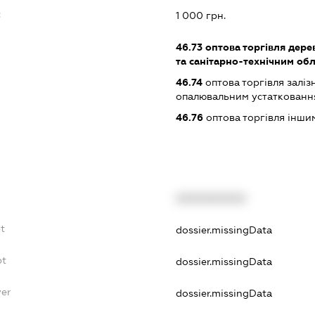
:
1 000 грн.
46.73
оптова торгівля дере
та санітарно-технічним об
46.74
оптова торгівля залі
опалювальним устатковання
46.76
оптова торгівля інш
XXXXXXXXXX
t
dossier.missingData
bt
dossier.missingData
yer
dossier.missingData