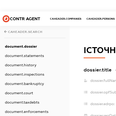
CONTR AGENT
CAHEADER.COMPANIES
CAHEADER.PERSONS
CAHEADER.SEARCH
document.dossier
ІСТОЧН
document.statements
document.history
dossier.title
document.inspections
dossier.fullNa
document.bankruptcy
dossier.opfSu
document.court
document.taxdebts
dossier.edrpo:
document.enforcements
dossier.regDat