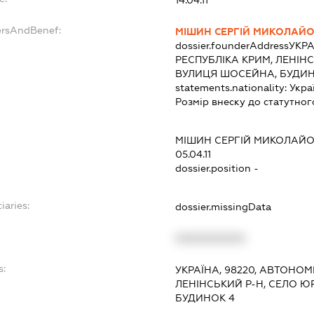
ersAndBenef:
МІШИН СЕРГІЙ МИКОЛАЙ
dossier.founderAddress
УКРА
РЕСПУБЛІКА КРИМ, ЛЕНІНС
ВУЛИЦЯ ШОСЕЙНА, БУДИН
statements.nationality:
Укра
Розмір внеску до статутног
МІШИН СЕРГІЙ МИКОЛАЙ
05.04.11
dossier.position -
iaries:
dossier.missingData
XXXXXXXXXX
s:
УКРАЇНА, 98220, АВТОНОМ
ЛЕНІНСЬКИЙ Р-Н, СЕЛО ЮР
БУДИНОК 4