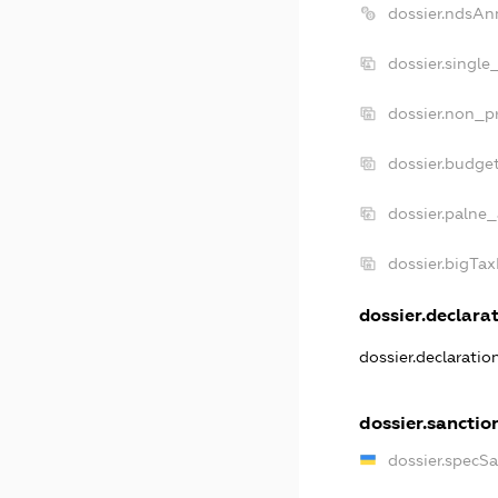
dossier.ndsAn
dossier.single
dossier.non_pr
dossier.budge
dossier.palne_
dossier.bigTa
dossier.declarat
dossier.declarati
dossier.sanctio
dossier.specS