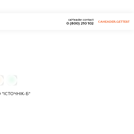
caHeader.contact
CAHEADER.GETTEST
0 (800) 210 102
0
"ІСТОЧНІК-Б"