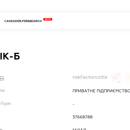
BETA
CAHEADER.PERSSEARCH
ІК-Б
riskFactors.title
0
0
me:
ПРИВАТНЕ ПІДПРИЄМСТВО 
bType:
-
37668788
e:
14.04.11