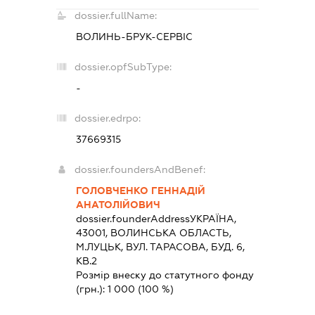
dossier.fullName:
ВОЛИНЬ-БРУК-СЕРВІС
dossier.opfSubType:
-
dossier.edrpo:
37669315
dossier.foundersAndBenef:
ГОЛОВЧЕНКО ГЕННАДІЙ
АНАТОЛІЙОВИЧ
dossier.founderAddress
УКРАЇНА,
43001, ВОЛИНСЬКА ОБЛАСТЬ,
М.ЛУЦЬК, ВУЛ. ТАРАСОВА, БУД. 6,
КВ.2
Розмір внеску до статутного фонду
(грн.):
1 000
(100 %)