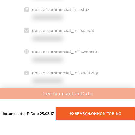
dossier.commercial_info.fax
XXXXXXXXXX
dossier.commercial_info.email
XXXXXXXXXX
dossier.commercial_info.website
XXXXXXXXXX
dossier.commercial_info.activity
XXXXXXXXXX
freemium.actualData
freemium.exampleText_1
freemium.exampleText_2
document.dueToDate
25.03.17
SEARCH.ONMONITORING
freemium.anonymousPerSearch2
FREEMIUM.DETAILS