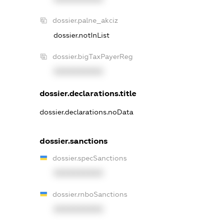
dossier.palne_akciz
dossier.notInList
dossier.bigTaxPayerReg
XXXXXXXXXX
dossier.declarations.title
dossier.declarations.noData
dossier.sanctions
dossier.specSanctions
XXXXXXXXXX
dossier.rnboSanctions
XXXXXXXXXX