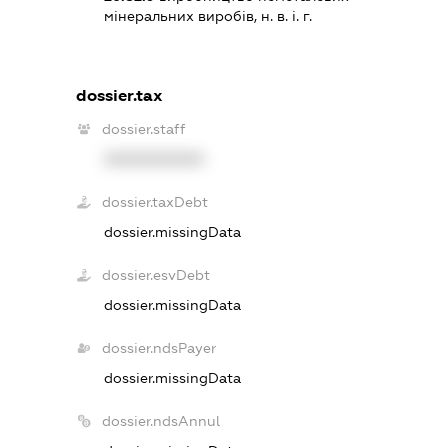
мінеральних виробів, н. в. і. г.
dossier.tax
dossier.staff
XXXXXXXXXX
dossier.taxDebt
dossier.missingData
dossier.esvDebt
dossier.missingData
dossier.ndsPayer
dossier.missingData
dossier.ndsAnnul