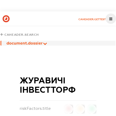
CAHEADER.GETTEST
CAHEADER.SEARCH
document.dossier
ЖУРАВИЧІ
ІНВЕСТТОРФ
riskFactors.title
0
0
0