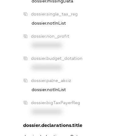
dossier.missingData
dossier.single_tax_reg
dossier.notInList
dossier.non_profit
XXXXXXXXXX
dossier.budget_dotation
XXXXXXXXXX
dossier.palne_akciz
dossier.notInList
dossier.bigTaxPayerReg
XXXXXXXXXX
dossier.declarations.title