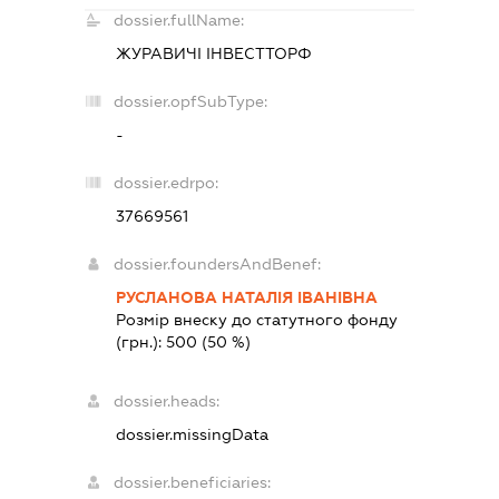
dossier.fullName:
ЖУРАВИЧІ ІНВЕСТТОРФ
dossier.opfSubType:
-
dossier.edrpo:
37669561
dossier.foundersAndBenef:
РУСЛАНОВА НАТАЛІЯ ІВАНІВНА
Розмір внеску до статутного фонду
(грн.):
500
(50 %)
dossier.heads:
dossier.missingData
dossier.beneficiaries: