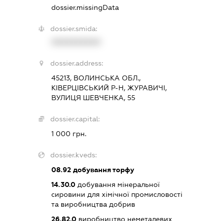
dossier.missingData
dossier.smida:
XXXXXXXXXX
dossier.address:
45213, ВОЛИНСЬКА ОБЛ.,
КІВЕРЦІВСЬКИЙ Р-Н, ЖУРАВИЧІ,
ВУЛИЦЯ ШЕВЧЕНКА, 55
dossier.capital:
1 000 грн.
dossier.kveds:
08.92
добування торфу
14.30.0
добування мінеральної
сировини для хімічної промисловості
та виробництва добрив
26.82.0
виробництво неметалевих