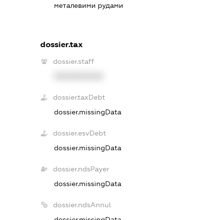
металевими рудами
dossier.tax
dossier.staff
XXXXXXXXXX
dossier.taxDebt
dossier.missingData
dossier.esvDebt
dossier.missingData
dossier.ndsPayer
dossier.missingData
dossier.ndsAnnul
dossier.missingData