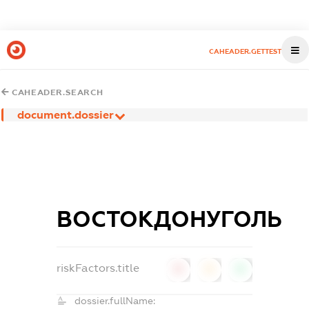
CAHEADER.GETTEST
CAHEADER.SEARCH
document.dossier
ВОСТОКДОНУГОЛЬ
riskFactors.title
0
0
0
dossier.fullName: