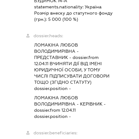
БУДИНОК 14-А
statements.nationality:
Україна
Розмір внеску до статутного фонду
(грн.):
5 000
(100 %)
dossier.heads:
ЛОМАКІНА ЛЮБОВ
ВОЛОДИМИРІВНА
-
ПРЕДСТАВНИК
- dossier.from
12.04.11
ВЧИНЯТИ ДІЇ ВІД ІМЕНІ
ЮРИДИЧНОЇ ОСОБИ, У ТОМУ
ЧИСЛІ ПІДПИСУВАТИ ДОГОВОРИ
ТОЩО (ЗГІДНО СТАТУТУ)
dossier.position -
ЛОМАКІНА ЛЮБОВ
ВОЛОДИМИРІВНА
-
КЕРІВНИК
-
dossier.from 12.04.11
dossier.position -
dossier.beneficiaries: