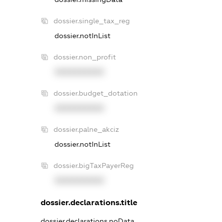
dossier.single_tax_reg
dossier.notInList
dossier.non_profit
XXXXXXXXXX
dossier.budget_dotation
XXXXXXXXXX
dossier.palne_akciz
dossier.notInList
dossier.bigTaxPayerReg
XXXXXXXXXX
dossier.declarations.title
dossier.declarations.noData