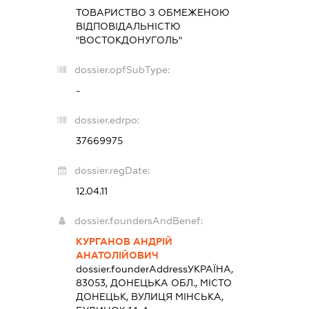
ТОВАРИСТВО З ОБМЕЖЕНОЮ
ВІДПОВІДАЛЬНІСТЮ
"ВОСТОКДОНУГОЛЬ"
dossier.opfSubType:
-
dossier.edrpo:
37669975
dossier.regDate:
12.04.11
dossier.foundersAndBenef:
КУРГАНОВ АНДРІЙ
АНАТОЛІЙОВИЧ
dossier.founderAddress
УКРАЇНА,
83053, ДОНЕЦЬКА ОБЛ., МІСТО
ДОНЕЦЬК, ВУЛИЦЯ МІНСЬКА,