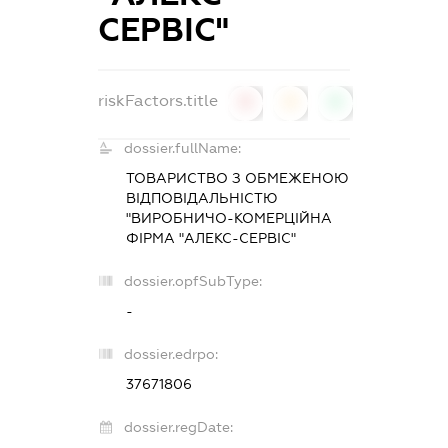
СЕРВІС"
riskFactors.title
0
0
0
dossier.fullName:
ТОВАРИСТВО З ОБМЕЖЕНОЮ
ВІДПОВІДАЛЬНІСТЮ
"ВИРОБНИЧО-КОМЕРЦІЙНА
ФІРМА "АЛЕКС-СЕРВІС"
dossier.opfSubType:
-
dossier.edrpo:
37671806
dossier.regDate: