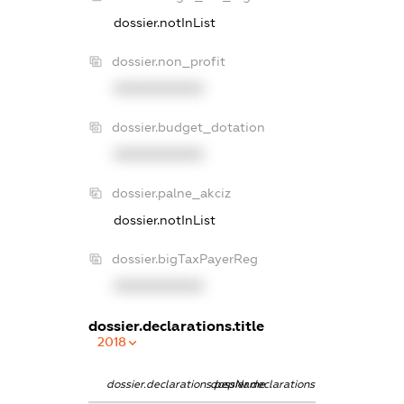
dossier.notInList
dossier.non_profit
XXXXXXXXXX
dossier.budget_dotation
XXXXXXXXXX
dossier.palne_akciz
dossier.notInList
dossier.bigTaxPayerReg
XXXXXXXXXX
dossier.declarations.title
2018
dossier.declarations.pepName
dossier.declarations.personName
dossier.declarat