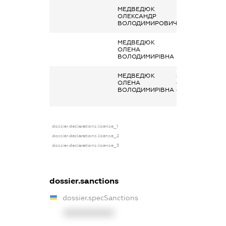
МЕДВЕДЮК
-
ОЛЕКСАНДР
ВОЛОДИМИРОВИЧ
МЕДВЕДЮК
-
ОЛЕНА
ВОЛОДИМИРІВНА
МЕДВЕДЮК
Заробітна плата
ОЛЕНА
отримана за
ВОЛОДИМИРІВНА
основним місцем
роботи
dossier.declarations.license_1
dossier.declarations.license_2
dossier.declarations.license_3
dossier.sanctions
dossier.specSanctions
XXXXXXXXXX