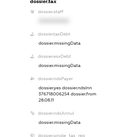
dossier.tax
dossier.staff
XXXXXXXXXX
dossier.taxDebt
dossier.missingData
dossier.esvDebt
dossier.missingData
dossier.ndsPayer
dossier.yes
dossier.ndsInn
376718006254
dossier.from
28.08.11
dossier.ndsAnnul
dossier.missingData
dossier.single_tax_reg