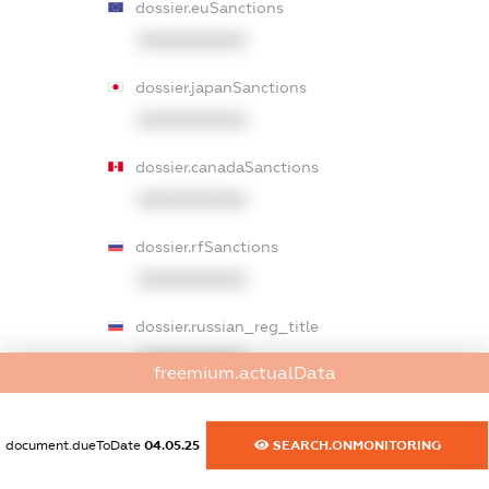
dossier.euSanctions
XXXXXXXXXX
dossier.japanSanctions
XXXXXXXXXX
dossier.canadaSanctions
XXXXXXXXXX
dossier.rfSanctions
XXXXXXXXXX
dossier.russian_reg_title
XXXXXXXXXX
freemium.actualData
dossier.commercial_info.title
document.dueToDate
04.05.25
SEARCH.ONMONITORING
dossier.commercial_info.postal_address
XXXXXXXXXX