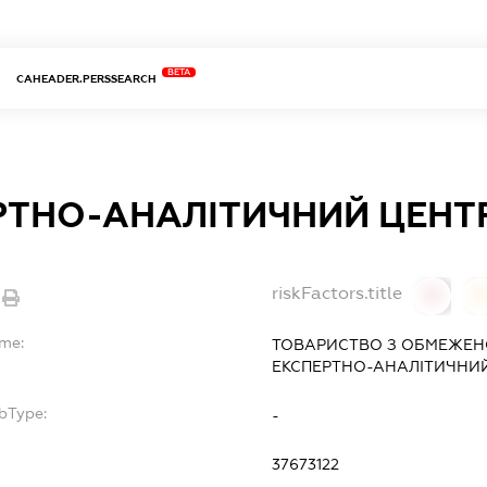
BETA
CAHEADER.PERSSEARCH
РТНО-АНАЛІТИЧНИЙ ЦЕНТ
riskFactors.title
0
ame:
ТОВАРИСТВО З ОБМЕЖЕН
ЕКСПЕРТНО-АНАЛІТИЧНИЙ
bType:
-
37673122