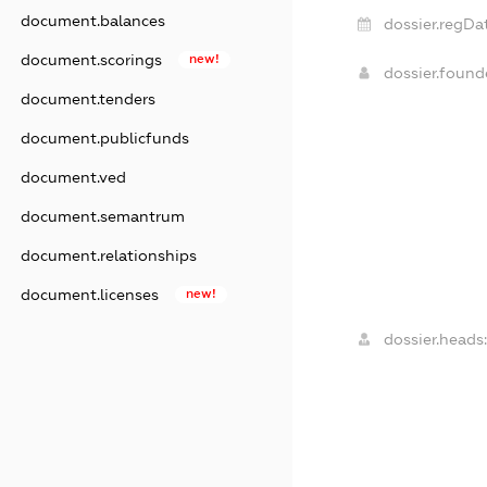
document.balances
dossier.regDa
document.scorings
new!
dossier.foun
document.tenders
document.publicfunds
document.ved
document.semantrum
document.relationships
document.licenses
new!
dossier.heads: