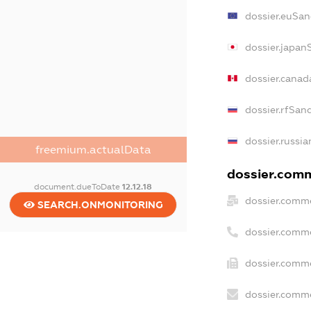
dossier.euSan
dossier.japan
dossier.canad
dossier.rfSan
dossier.russia
freemium.actualData
dossier.comm
document.dueToDate
12.12.18
dossier.comme
SEARCH.ONMONITORING
dossier.comm
dossier.comme
dossier.comme