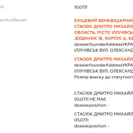
te:
10.07.11
dersAndBenef:
КІНЦЕВИЙ БЕНЕФІЦІАРНИЙ
СТАСЮК ДМИТРО МИХАЙЛО
ОБЛАСТЬ, МІСТО ІЛЛІЧІВ
,БУДИНОК 18, КОРПУС А, К
dossier.founderAddress
УКРА
ІЛЛІЧІВСЬК ВУЛ. ОЛЕКСАНД
СТАСЮК ДМИТРО МИХАЙ
dossier.founderAddress
УКРА
ІЛЛІЧІВСЬК ВУЛ. ОЛЕКСАНД
Розмір внеску до статутног
СТАСЮК ДМИТРО МИХАЙ
05.07.11
НЕ МАЄ
dossier.position -
СТАСЮК ДМИТРО МИХАЙ
05.07.11
dossier.position -