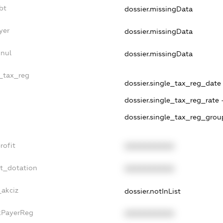
bt
dossier.missingData
yer
dossier.missingData
nnul
dossier.missingData
e_tax_reg
dossier.single_tax_reg_date 
dossier.single_tax_reg_rate 
dossier.single_tax_reg_grou
rofit
XXXXXXXXXX
et_dotation
XXXXXXXXXX
_akciz
dossier.notInList
axPayerReg
XXXXXXXXXX