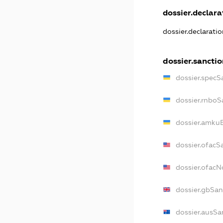
dossier.declarat
dossier.declarati
dossier.sanctio
dossier.specS
dossier.rnboS
dossier.amkuB
dossier.ofacS
dossier.ofac
dossier.gbSan
dossier.ausSa