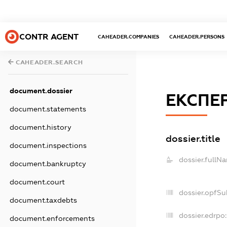
CONTR AGENT
CAHEADER.COMPANIES
CAHEADER.PERSONS
CAHEADER.SEARCH
document.dossier
ЕКСПЕ
document.statements
document.history
dossier.title
document.inspections
dossier.fullN
document.bankruptcy
document.court
dossier.opfSu
document.taxdebts
dossier.edrpo:
document.enforcements