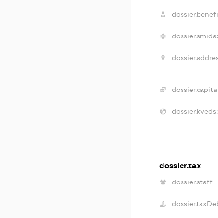
dossier.benefi
dossier.smida:
dossier.addres
dossier.capital
dossier.kveds:
dossier.tax
dossier.staff
dossier.taxDe