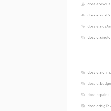
dossier.esvDe
dossier.ndsPa
dossier.ndsA
dossier.singl
dossier.non_p
dossier.budg
dossier.palne
dossier.bigT