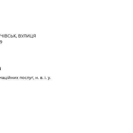
ІЧІВСЬК, ВУЛИЦЯ
9
і
ійних послуг, н. в. і. у.