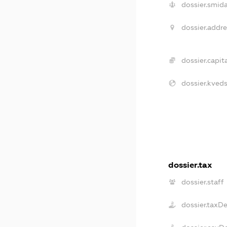
dossier.smida
dossier.addre
dossier.capita
dossier.kveds
dossier.tax
dossier.staff
dossier.taxD