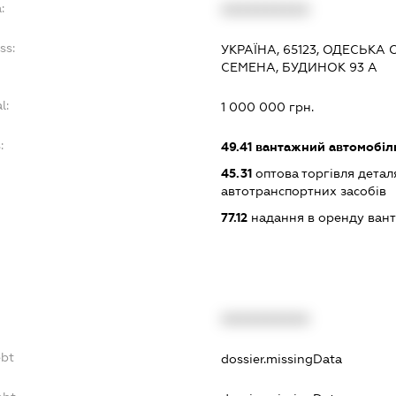
:
XXXXXXXXXX
ss:
УКРАЇНА, 65123, ОДЕСЬКА 
СЕМЕНА, БУДИНОК 93 А
l:
1 000 000 грн.
:
49.41
вантажний автомобіл
45.31
оптова торгівля детал
автотранспортних засобів
77.12
надання в оренду вант
XXXXXXXXXX
ebt
dossier.missingData