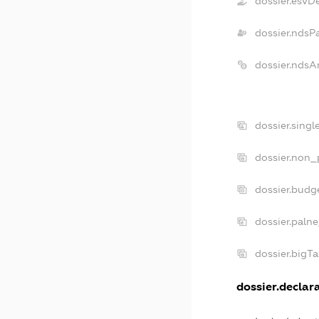
dossier.esvD
dossier.ndsP
dossier.ndsA
dossier.sing
dossier.non_
dossier.budg
dossier.paln
dossier.bigT
dossier.declara