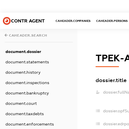
CONTR AGENT
CAHEADER.COMPANIES
CAHEADER.PERSONS
CAHEADER.SEARCH
document.dossier
ТРЕК-
document.statements
document.history
dossier.title
document.inspections
dossier.fullN
document.bankruptcy
document.court
dossier.opfS
document.taxdebts
dossier.edrpo
document.enforcements