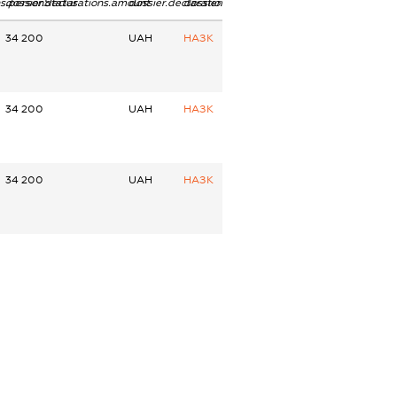
ns.personStatus
dossier.declarations.amount
dossier.declarations.currency
dossier.declarations.source
34 200
UAH
НАЗК
34 200
UAH
НАЗК
34 200
UAH
НАЗК