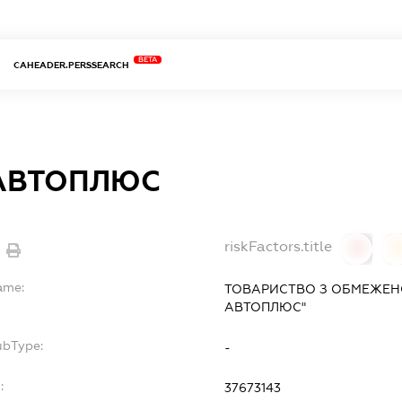
BETA
CAHEADER.PERSSEARCH
АВТОПЛЮС
riskFactors.title
0
ame:
ТОВАРИСТВО З ОБМЕЖЕНО
АВТОПЛЮС"
ubType:
-
:
37673143