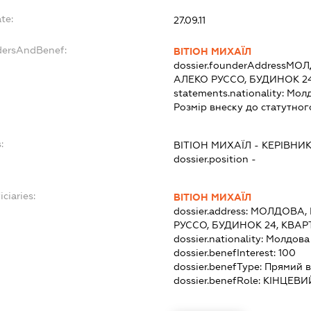
te:
27.09.11
dersAndBenef:
ВІТІОН МИХАЇЛ
dossier.founderAddress
МОЛ
АЛЕКО РУССО, БУДИНОК 24
statements.nationality:
Мол
Розмір внеску до статутног
:
ВІТІОН МИХАЇЛ
-
КЕРІВНИ
dossier.position -
ciaries:
ВІТІОН МИХАЇЛ
dossier.address:
МОЛДОВА, 
РУССО, БУДИНОК 24, КВАР
dossier.nationality:
Молдова
dossier.benefInterest:
100
dossier.benefType:
Прямий в
dossier.benefRole:
КІНЦЕВИ