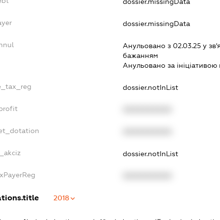
ebt
dossier.missingData
ayer
dossier.missingData
nnul
Анульовано з 02.03.25 у зв'
бажанням
Анульовано за iнiцiативою 
le_tax_reg
dossier.notInList
profit
XXXXXXXXXX
et_dotation
XXXXXXXXXX
e_akciz
dossier.notInList
axPayerReg
XXXXXXXXXX
tions.title
2018