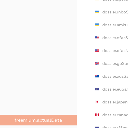
dossier.rnbo
dossier.amku
dossier.ofac
dossier.ofa
dossier.gbSa
dossier.ausS
dossier.euSa
dossier.japa
dossier.cana
freemium.actualData
dossier.rfSan