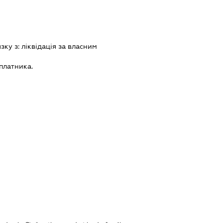
язку з:
лiквiдацiя за власним
платника.