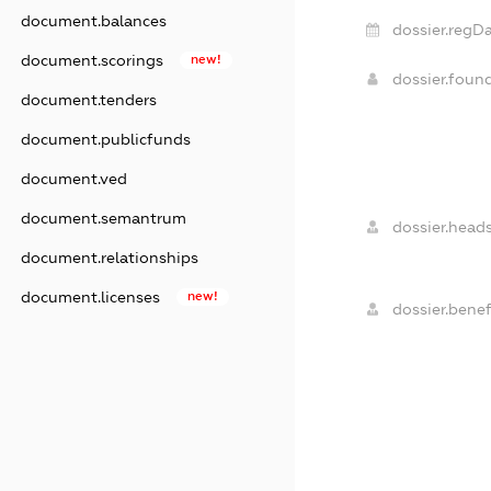
document.balances
dossier.regDa
document.scorings
new!
dossier.foun
document.tenders
document.publicfunds
document.ved
document.semantrum
dossier.heads
document.relationships
document.licenses
new!
dossier.benefi