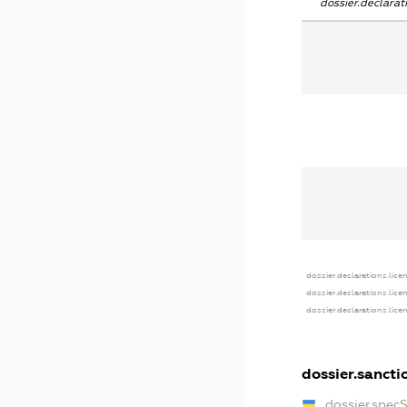
dossier.declara
dossier.declarations.lice
dossier.declarations.lice
dossier.declarations.lice
dossier.sancti
dossier.spec