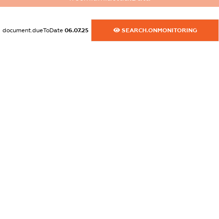
XXXXXXXXXX
dossier.commercial_info.activity
document.dueToDate
06.07.25
SEARCH.ONMONITORING
XXXXXXXXXX
freemium.exampleText_1
freemium.exampleText_2
freemium.anonymousPerSearch2
FREEMIUM.DETAILS
FREEMIUM.REGISTER