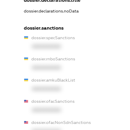
dossier.declarations.title
dossier.declarations.noData
dossier.sanctions
dossier.specSanctions
XXXXXXXXXX
dossier.rnboSanctions
XXXXXXXXXX
dossier.amkuBlackList
XXXXXXXXXX
dossier.ofacSanctions
XXXXXXXXXX
dossier.ofacNonSdnSanctions