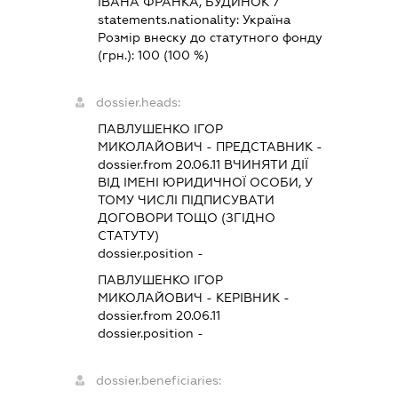
ІВАНА ФРАНКА, БУДИНОК 7
statements.nationality:
Україна
Розмір внеску до статутного фонду
(грн.):
100
(100 %)
dossier.heads:
ПАВЛУШЕНКО ІГОР
МИКОЛАЙОВИЧ
-
ПРЕДСТАВНИК
-
dossier.from 20.06.11
ВЧИНЯТИ ДІЇ
ВІД ІМЕНІ ЮРИДИЧНОЇ ОСОБИ, У
ТОМУ ЧИСЛІ ПІДПИСУВАТИ
ДОГОВОРИ ТОЩО (ЗГІДНО
СТАТУТУ)
dossier.position -
ПАВЛУШЕНКО ІГОР
МИКОЛАЙОВИЧ
-
КЕРІВНИК
-
dossier.from 20.06.11
dossier.position -
dossier.beneficiaries: