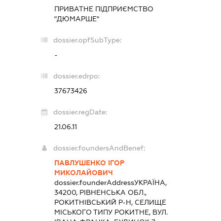
ПРИВАТНЕ ПІДПРИЄМСТВО
"ДЮМАРШЕ"
dossier.opfSubType:
-
dossier.edrpo:
37673426
dossier.regDate:
21.06.11
dossier.foundersAndBenef:
ПАВЛУШЕНКО ІГОР
МИКОЛАЙОВИЧ
dossier.founderAddress
УКРАЇНА,
34200, РІВНЕНСЬКА ОБЛ.,
РОКИТНІВСЬКИЙ Р-Н, СЕЛИЩЕ
МІСЬКОГО ТИПУ РОКИТНЕ, ВУЛ.