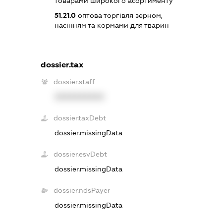
товарами широкого асортименту
51.21.0
оптова торгівля зерном,
насінням та кормами для тварин
dossier.tax
dossier.staff
XXXXXXXXXX
dossier.taxDebt
dossier.missingData
dossier.esvDebt
dossier.missingData
dossier.ndsPayer
dossier.missingData