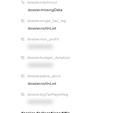
dossier.ndsAnnul
dossier.missingData
dossier.single_tax_reg
dossier.notInList
dossier.non_profit
XXXXXXXXXX
dossier.budget_dotation
XXXXXXXXXX
dossier.palne_akciz
dossier.notInList
dossier.bigTaxPayerReg
XXXXXXXXXX