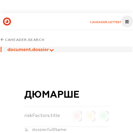
CAHEADER.GETTEST
CAHEADER.SEARCH
document.dossier
ДЮМАРШЕ
riskFactors.title
0
0
0
dossier.fullName: