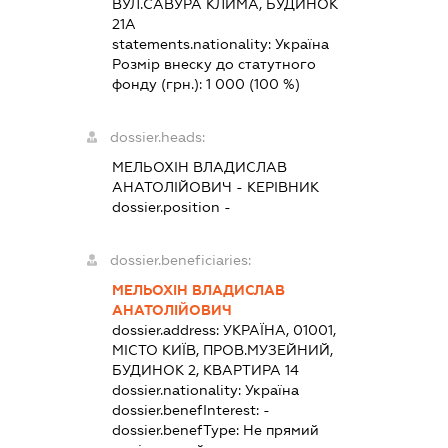
ВУЛ.САВУРА КЛИМА, БУДИНОК
21А
statements.nationality:
Україна
Розмір внеску до статутного
фонду (грн.):
1 000
(100 %)
dossier.heads:
МЕЛЬОХІН ВЛАДИСЛАВ
АНАТОЛІЙОВИЧ
-
КЕРІВНИК
dossier.position -
dossier.beneficiaries:
МЕЛЬОХІН ВЛАДИСЛАВ
АНАТОЛІЙОВИЧ
dossier.address:
УКРАЇНА, 01001,
МІСТО КИЇВ, ПРОВ.МУЗЕЙНИЙ,
БУДИНОК 2, КВАРТИРА 14
dossier.nationality:
Україна
dossier.benefInterest:
-
dossier.benefType:
Не прямий