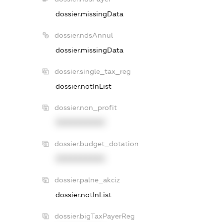
dossier.missingData
dossier.ndsAnnul
dossier.missingData
dossier.single_tax_reg
dossier.notInList
dossier.non_profit
XXXXXXXXXX
dossier.budget_dotation
XXXXXXXXXX
dossier.palne_akciz
dossier.notInList
dossier.bigTaxPayerReg