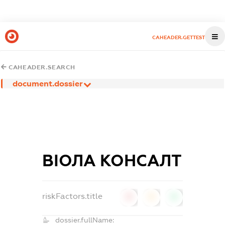
CAHEADER.GETTEST
CAHEADER.SEARCH
document.dossier
ВІОЛА КОНСАЛТ
riskFactors.title
0
0
0
dossier.fullName: