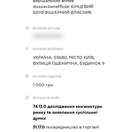
вирішальний вплив
dossier.benefRole:
КІНЦЕВИЙ
БЕНЕФІЦІАРНИЙ ВЛАСНИК
dossier.smida:
XXXXXXXXXX
dossier.address:
УКРАЇНА, 03680, МІСТО КИЇВ,
ВУЛИЦЯ ПШЕНИЧНА, БУДИНОК 9
dossier.capital:
1 000 грн.
dossier.kveds:
74.13.0
дослідження кон'юнктури
ринку та виявлення суспільної
думки
51.17.0
посередництво в торгівлі