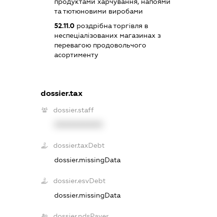
продуктами харчування, напоями
та тютюновими виробами
52.11.0
роздрібна торгівля в
неспеціалізованих магазинах з
перевагою продовольчого
асортименту
dossier.tax
dossier.staff
XXXXXXXXXX
dossier.taxDebt
dossier.missingData
dossier.esvDebt
dossier.missingData
dossier.ndsPayer