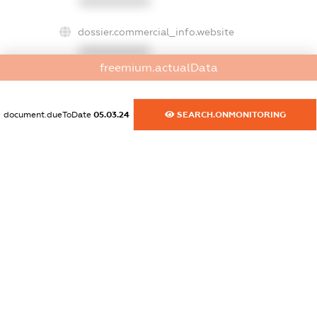
XXXXXXXXXX
dossier.commercial_info.website
XXXXXXXXXX
freemium.actualData
dossier.commercial_info.activity
XXXXXXXXXX
document.dueToDate
05.03.24
SEARCH.ONMONITORING
freemium.exampleText_1
freemium.exampleText_2
freemium.anonymousPerSearch2
FREEMIUM.DETAILS
FREEMIUM.REGISTER