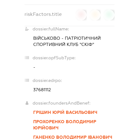
riskFactors.title
0
0
0
dossier.fullName:
ВІЙСЬКОВО - ПАТРІОТИЧНИЙ
СПОРТИВНИЙ КЛУБ "СКІФ"
dossier.opfSubType:
-
dossier.edrpo:
37681112
dossier.foundersAndBenef:
ГРІШИН ЮРІЙ ВАСИЛЬОВИЧ
ПРОХОРЕНКО ВОЛОДИМИР
ЮРІЙОВИЧ
ГАНЕНКО ВОЛОДИМИР ІВАНОВИЧ