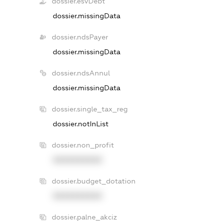
dossier.esvDebt
dossier.missingData
dossier.ndsPayer
dossier.missingData
dossier.ndsAnnul
dossier.missingData
dossier.single_tax_reg
dossier.notInList
dossier.non_profit
XXXXXXXXXX
dossier.budget_dotation
XXXXXXXXXX
dossier.palne_akciz