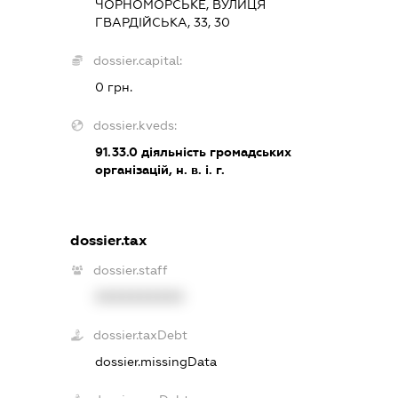
ЧОРНОМОРСЬКЕ, ВУЛИЦЯ
ГВАРДІЙСЬКА, 33, 30
dossier.capital:
0 грн.
dossier.kveds:
91.33.0
діяльність громадських
організацій, н. в. і. г.
dossier.tax
dossier.staff
XXXXXXXXXX
dossier.taxDebt
dossier.missingData