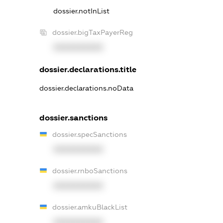
dossier.notInList
dossier.bigTaxPayerReg
XXXXXXXXXX
dossier.declarations.title
dossier.declarations.noData
dossier.sanctions
dossier.specSanctions
XXXXXXXXXX
dossier.rnboSanctions
XXXXXXXXXX
dossier.amkuBlackList
XXXXXXXXXX