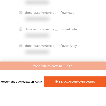
XXXXXXXXXX
dossier.commercial_info.email
XXXXXXXXXX
dossier.commercial_info.website
XXXXXXXXXX
dossier.commercial_info.activity
XXXXXXXXXX
freemium.actualData
freemium.exampleText_1
freemium.exampleText_2
freemium.anonymousPerSearch2
document.dueToDate
25.03.17
SEARCH.ONMONITORING
FREEMIUM.DETAILS
FREEMIUM.REGISTER