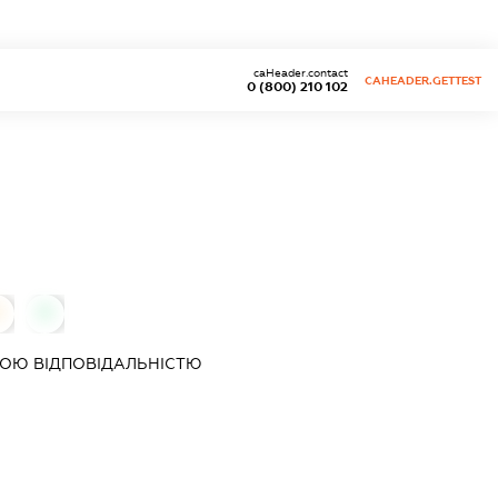
caHeader.contact
CAHEADER.GETTEST
0 (800) 210 102
0
0
ОЮ ВІДПОВІДАЛЬНІСТЮ