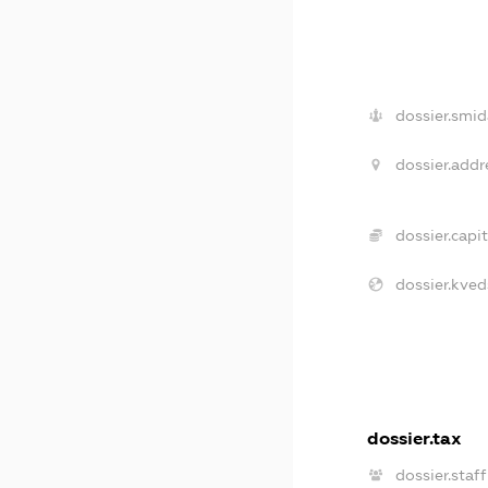
dossier.smid
dossier.addr
dossier.capit
dossier.kved
dossier.tax
dossier.staff