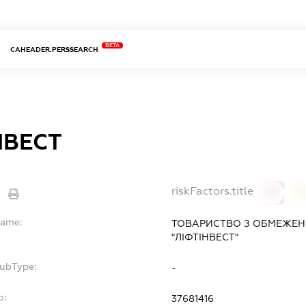
BETA
CAHEADER.PERSSEARCH
НВЕСТ
riskFactors.title
0
Name:
ТОВАРИСТВО З ОБМЕЖЕН
"ЛІФТІНВЕСТ"
SubType:
-
o:
37681416