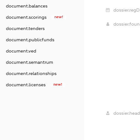
document.balances
dossier.regD
document.scorings
new!
dossier.fou
document.tenders
document.publicfunds
document.ved
document.semantrum
document.relationships
document.licenses
new!
dossier.head