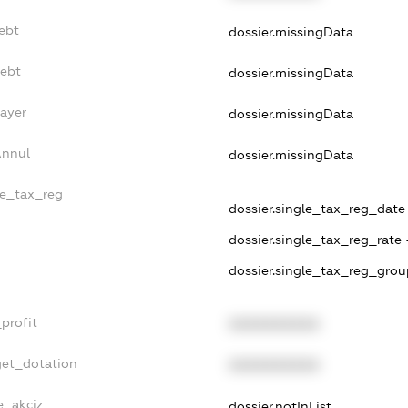
ebt
dossier.missingData
Debt
dossier.missingData
Payer
dossier.missingData
Annul
dossier.missingData
le_tax_reg
dossier.single_tax_reg_date -
dossier.single_tax_reg_rate 
dossier.single_tax_reg_grou
profit
XXXXXXXXXX
get_dotation
XXXXXXXXXX
e_akciz
dossier.notInList