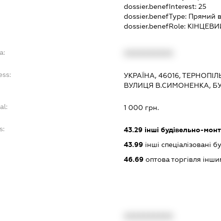
dossier.benefInterest:
25
dossier.benefType:
Прямий в
dossier.benefRole:
КІНЦЕВИ
a:
XXXXXXXXXX
ess:
УКРАЇНА, 46016, ТЕРНОПІЛ
ВУЛИЦЯ В.СИМОНЕНКА, БУ
al:
1 000 грн.
s:
43.29
інші будівельно-мон
43.99
інші спеціалізовані буд
46.69
оптова торгівля інш
XXXXXXXXXX