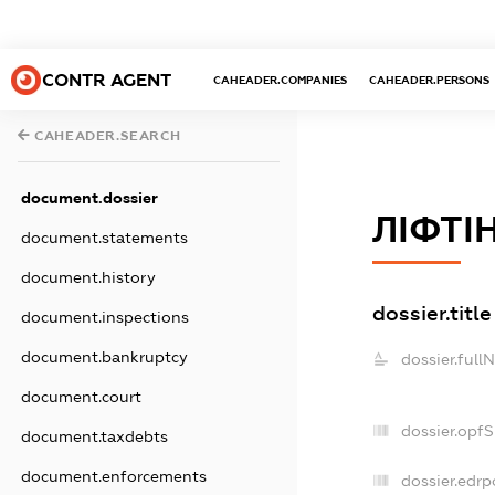
CONTR AGENT
CAHEADER.COMPANIES
CAHEADER.PERSONS
CAHEADER.SEARCH
document.dossier
ЛІФТІ
document.statements
document.history
dossier.title
document.inspections
document.bankruptcy
dossier.full
document.court
dossier.opf
document.taxdebts
document.enforcements
dossier.edrp