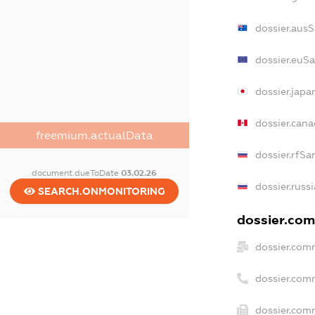
dossier.aus
dossier.euS
dossier.jap
dossier.can
freemium.actualData
dossier.rfSa
document.dueToDate
03.02.26
dossier.russ
SEARCH.ONMONITORING
dossier.com
dossier.com
dossier.com
dossier.comm