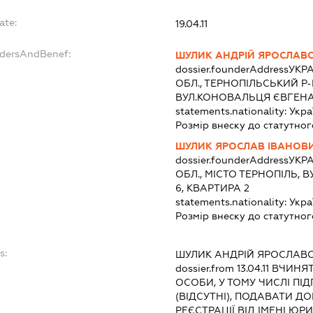
ate:
19.04.11
ndersAndBenef:
ШУЛИК АНДРІЙ ЯРОСЛАВ
dossier.founderAddress
УКРА
ОБЛ., ТЕРНОПІЛЬСЬКИЙ Р-
ВУЛ.КОНОВАЛЬЦЯ ЄВГЕНА,
statements.nationality:
Укра
Розмір внеску до статутног
ШУЛИК ЯРОСЛАВ ІВАНОВ
dossier.founderAddress
УКРА
ОБЛ., МІСТО ТЕРНОПІЛЬ,
6, КВАРТИРА 2
statements.nationality:
Укра
Розмір внеску до статутног
s:
ШУЛИК АНДРІЙ ЯРОСЛАВ
dossier.from 13.04.11
ВЧИНЯТИ
ОСОБИ, У ТОМУ ЧИСЛІ П
(ВІДСУТНІ), ПОДАВАТИ 
РЕЄСТРАЦІЇ ВІД ІМЕНІ ЮР