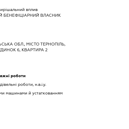
ирішальний вплив
Й БЕНЕФІЦІАРНИЙ ВЛАСНИК
ЬСЬКА ОБЛ., МІСТО ТЕРНОПІЛЬ,
ДИНОК 6, КВАРТИРА 2
тажні роботи
івельні роботи, н.в.і.у.
ими машинами й устаткованням