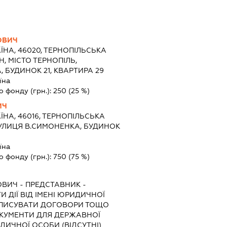
ОВИЧ
ЇНА, 46020, ТЕРНОПІЛЬСЬКА
Н, МІСТО ТЕРНОПІЛЬ,
 БУДИНОК 21, КВАРТИРА 29
їна
о фонду (грн.):
250
(25 %)
ИЧ
ЇНА, 46016, ТЕРНОПІЛЬСЬКА
 ВУЛИЦЯ В.СИМОНЕНКА, БУДИНОК
їна
о фонду (грн.):
750
(75 %)
ОВИЧ
-
ПРЕДСТАВНИК
-
 ДІЇ ВІД ІМЕНІ ЮРИДИЧНОЇ
ІДПИСУВАТИ ДОГОВОРИ ТОЩО
ДОКУМЕНТИ ДЛЯ ДЕРЖАВНОЇ
ИДИЧНОЇ ОСОБИ (ВІДСУТНІ)