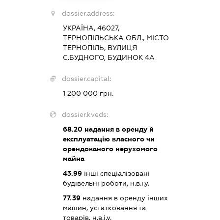
dossier.address:
УКРАЇНА, 46027,
ТЕРНОПІЛЬСЬКА ОБЛ., МІСТО
ТЕРНОПІЛЬ, ВУЛИЦЯ
С.БУДНОГО, БУДИНОК 4А
dossier.capital:
1 200 000 грн.
dossier.kveds:
68.20
надання в оренду й
експлуатацію власного чи
орендованого нерухомого
майна
43.99
інші спеціалізовані
будівельні роботи, н.в.і.у.
77.39
надання в оренду інших
машин, устатковання та
товарів, н.в.і.у.