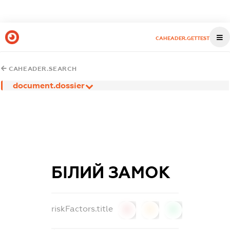
CAHEADER.GETTEST
CAHEADER.SEARCH
document.dossier
БІЛИЙ ЗАМОК
riskFactors.title
0
0
0