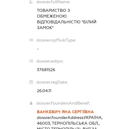
dossier.fullName:
ТОВАРИСТВО З
ОБМЕЖЕНОЮ
ВІДПОВІДАЛЬНІСТЮ "БІЛИЙ
ЗАМОК"
dossier.opfSubType:
-
dossier.edrpo:
37681526
dossier.regDate:
26.04.11
dossier.foundersAndBenef:
ВАНКЕВИЧ ЯНА СЕРГІЇВНА
dossier.founderAddress
УКРАЇНА,
46003, ТЕРНОПІЛЬСЬКА ОБЛ.,