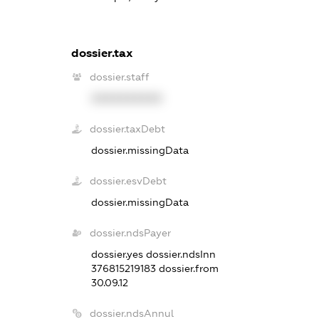
dossier.tax
dossier.staff
XXXXXXXXXX
dossier.taxDebt
dossier.missingData
dossier.esvDebt
dossier.missingData
dossier.ndsPayer
dossier.yes
dossier.ndsInn
376815219183
dossier.from
30.09.12
dossier.ndsAnnul