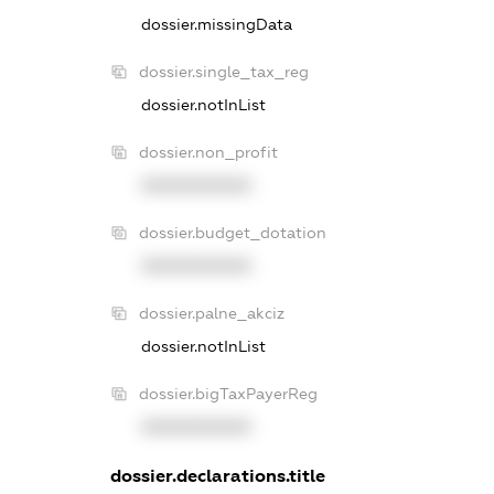
dossier.missingData
dossier.single_tax_reg
dossier.notInList
dossier.non_profit
XXXXXXXXXX
dossier.budget_dotation
XXXXXXXXXX
dossier.palne_akciz
dossier.notInList
dossier.bigTaxPayerReg
XXXXXXXXXX
dossier.declarations.title