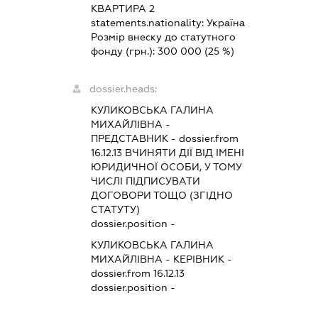
КВАРТИРА 2
statements.nationality:
Україна
Розмір внеску до статутного
фонду (грн.):
300 000
(25 %)
dossier.heads:
КУЛИКОВСЬКА ГАЛИНА
МИХАЙЛІВНА
-
ПРЕДСТАВНИК
- dossier.from
16.12.13
ВЧИНЯТИ ДІЇ ВІД ІМЕНІ
ЮРИДИЧНОЇ ОСОБИ, У ТОМУ
ЧИСЛІ ПІДПИСУВАТИ
ДОГОВОРИ ТОЩО (ЗГІДНО
СТАТУТУ)
dossier.position -
КУЛИКОВСЬКА ГАЛИНА
МИХАЙЛІВНА
-
КЕРІВНИК
-
dossier.from 16.12.13
dossier.position -