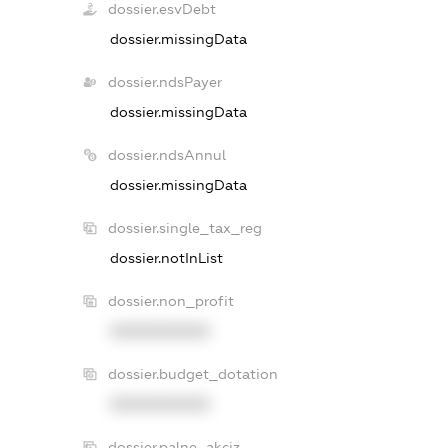
dossier.esvDebt
dossier.missingData
dossier.ndsPayer
dossier.missingData
dossier.ndsAnnul
dossier.missingData
dossier.single_tax_reg
dossier.notInList
dossier.non_profit
XXXXXXXXXX
dossier.budget_dotation
XXXXXXXXXX
dossier.palne_akciz