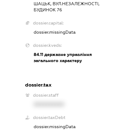
ШАЦЬК, ВУЛ.НЕЗАЛЕЖНОСТІ,
БУДИНОК 76
dossier.capital:
dossier.missingData
dossier.kveds:
84.11
державне управління
загального характеру
dossier.tax
dossier.staff
XXXXXXXXXX
dossier.taxDebt
dossier.missingData