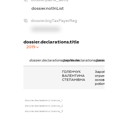
dossier.notInList
dossier.bigTaxPayerReg
XXXXXXXXXX
dossier.declarations.title
2019
dossier.declarations.pepName
dossier.declarations.personName
dossier.declaration
ГОЛЕНЧУК
Заробітна плата
ВАЛЕНТИНА
отримана за
СТЕПАНІВНА
основним місцем
роботи
dossier.declarations.license_1
dossier.declarations.license_2
dossier.declarations.license_3