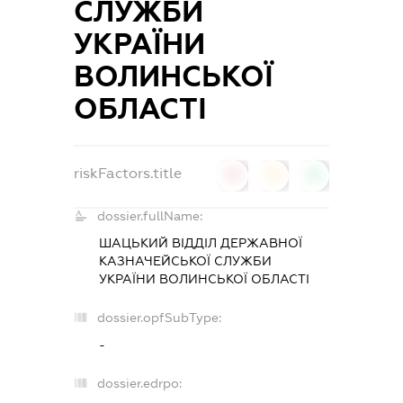
СЛУЖБИ
УКРАЇНИ
ВОЛИНСЬКОЇ
ОБЛАСТІ
riskFactors.title
0
0
0
dossier.fullName:
ШАЦЬКИЙ ВІДДІЛ ДЕРЖАВНОЇ
КАЗНАЧЕЙСЬКОЇ СЛУЖБИ
УКРАЇНИ ВОЛИНСЬКОЇ ОБЛАСТІ
dossier.opfSubType:
-
dossier.edrpo: