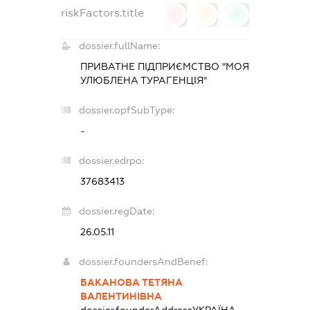
riskFactors.title
0
0
0
dossier.fullName:
ПРИВАТНЕ ПІДПРИЄМСТВО "МОЯ
УЛЮБЛЕНА ТУРАГЕНЦІЯ"
dossier.opfSubType:
-
dossier.edrpo:
37683413
dossier.regDate:
26.05.11
dossier.foundersAndBenef:
БАКАНОВА ТЕТЯНА
ВАЛЕНТИНІВНА
dossier.founderAddress
УКРАЇНА,