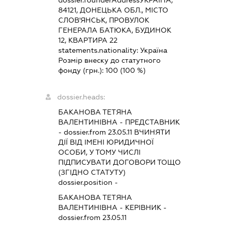
84121, ДОНЕЦЬКА ОБЛ., МІСТО
СЛОВ'ЯНСЬК, ПРОВУЛОК
ГЕНЕРАЛА БАТЮКА, БУДИНОК
12, КВАРТИРА 22
statements.nationality:
Україна
Розмір внеску до статутного
фонду (грн.):
100
(100 %)
dossier.heads:
БАКАНОВА ТЕТЯНА
ВАЛЕНТИНІВНА
-
ПРЕДСТАВНИК
- dossier.from 23.05.11
ВЧИНЯТИ
ДІЇ ВІД ІМЕНІ ЮРИДИЧНОЇ
ОСОБИ, У ТОМУ ЧИСЛІ
ПІДПИСУВАТИ ДОГОВОРИ ТОЩО
(ЗГІДНО СТАТУТУ)
dossier.position -
БАКАНОВА ТЕТЯНА
ВАЛЕНТИНІВНА
-
КЕРІВНИК
-
dossier.from 23.05.11