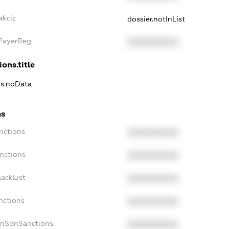
akciz
dossier.notInList
xPayerReg
XXXXXXXXXX
ions.title
ns.noData
ns
nctions
XXXXXXXXXX
nctions
XXXXXXXXXX
ackList
XXXXXXXXXX
nctions
XXXXXXXXXX
onSdnSanctions
XXXXXXXXXX