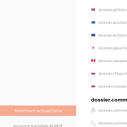
dossier.gbSanc
dossier.ausSan
dossier.euSanc
dossier.japanS
dossier.canad
dossier.rfSanc
dossier.russian
dossier.comme
dossier.commer
freemium.actualData
dossier.comme
document.dueToDate
25.03.17