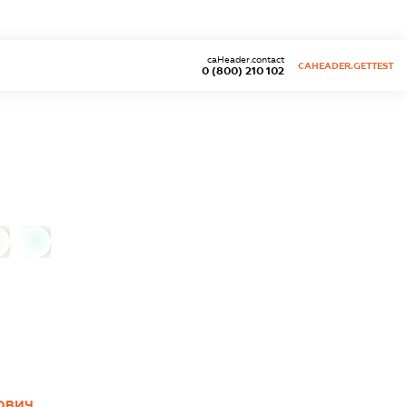
caHeader.contact
CAHEADER.GETTEST
0 (800) 210 102
0
ОВИЧ