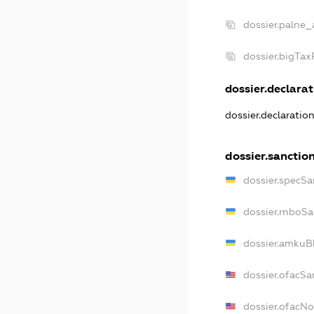
dossier.palne_
dossier.bigTa
dossier.declarat
dossier.declaratio
dossier.sanctio
dossier.specSa
dossier.rnboSa
dossier.amkuBl
dossier.ofacSa
dossier.ofacN