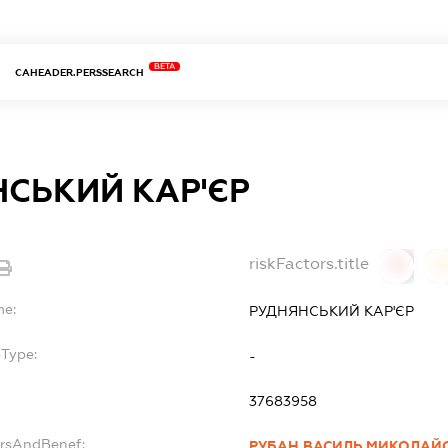
BETA
CAHEADER.PERSSEARCH
СЬКИЙ КАР'ЄР
riskFactors.title
0
0
me:
РУДНЯНСЬКИЙ КАР'ЄР
bType:
-
37683958
ersAndBenef:
РУБАН ВАСИЛЬ МИКОЛАЙ