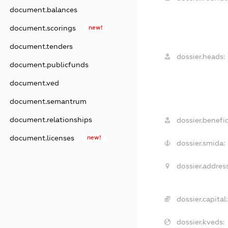
document.balances
document.scorings
new!
document.tenders
dossier.heads:
document.publicfunds
document.ved
document.semantrum
document.relationships
dossier.benefic
document.licenses
new!
dossier.smida:
dossier.address
dossier.capital:
dossier.kveds: