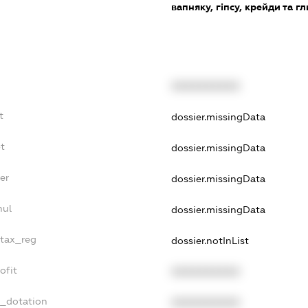
вапняку, гіпсу, крейди та 
XXXXXXXXXX
t
dossier.missingData
t
dossier.missingData
er
dossier.missingData
nul
dossier.missingData
_tax_reg
dossier.notInList
ofit
XXXXXXXXXX
t_dotation
XXXXXXXXXX