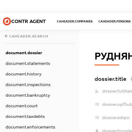
CONTR AGENT
CAHEADER.COMPANIES
CAHEADER.PERSONS
CAHEADER.SEARCH
document.dossier
РУДНЯН
document.statements
document.history
dossier.title
document.inspections
dossier.fullNa
document.bankruptcy
dossier.opfSu
document.court
document.taxdebts
dossier.edrpo:
document.enforcements
dossier.found