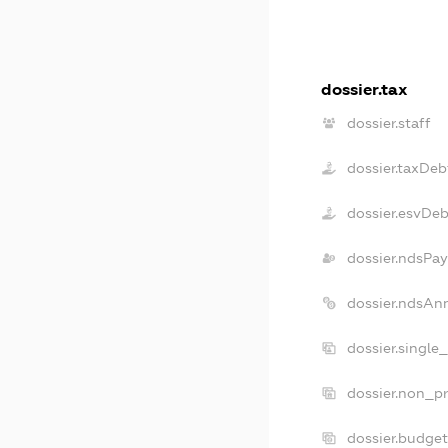
dossier.tax
dossier.staff
dossier.taxDeb
dossier.esvDeb
dossier.ndsPay
dossier.ndsAn
dossier.single
dossier.non_pr
dossier.budge