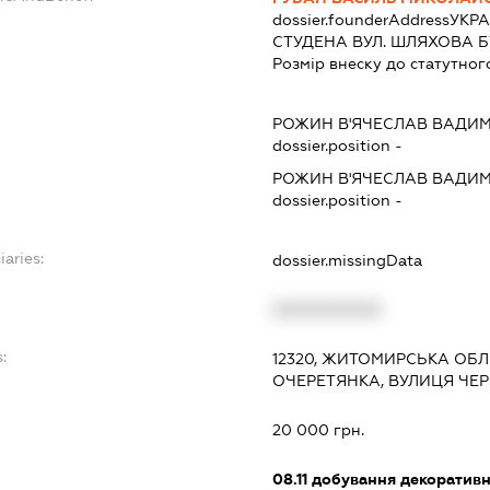
dossier.founderAddress
УКРА
СТУДЕНА ВУЛ. ШЛЯХОВА Б
Розмір внеску до статутног
РОЖИН В'ЯЧЕСЛАВ ВАДИ
dossier.position -
РОЖИН В'ЯЧЕСЛАВ ВАДИ
dossier.position -
iaries:
dossier.missingData
XXXXXXXXXX
:
12320, ЖИТОМИРСЬКА ОБЛ.
ОЧЕРЕТЯНКА, ВУЛИЦЯ ЧЕР
20 000 грн.
08.11
добування декоративн