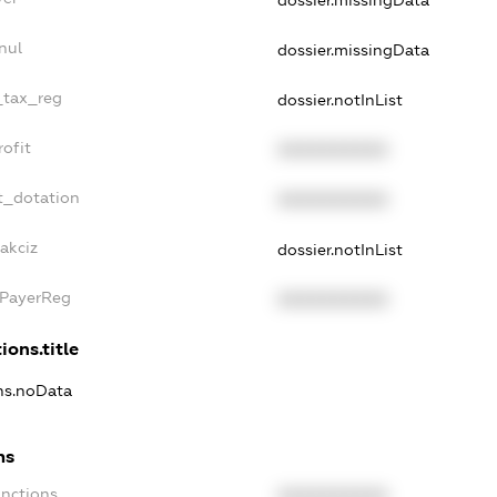
dossier.missingData
nul
dossier.missingData
_tax_reg
dossier.notInList
ofit
XXXXXXXXXX
t_dotation
XXXXXXXXXX
akciz
dossier.notInList
xPayerReg
XXXXXXXXXX
ions.title
ons.noData
ns
anctions
XXXXXXXXXX