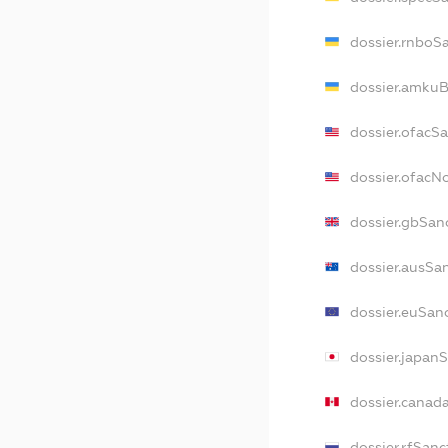
dossier.rnboS
dossier.amkuB
dossier.ofacS
dossier.ofac
dossier.gbSan
dossier.ausSa
dossier.euSan
dossier.japan
dossier.canad
dossier.rfSanc