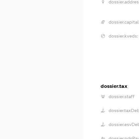
dossier.addres
dossier.capital
dossier.kveds:
dossier.tax
dossier.staff
dossier.taxDe
dossier.esvDe
dossier.ndsPa