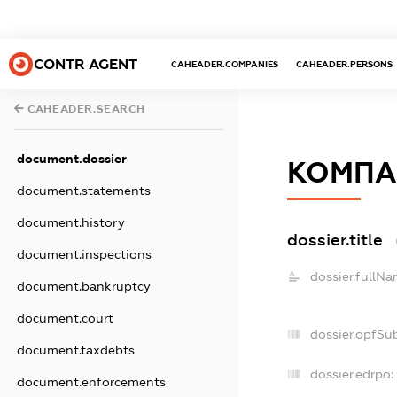
CONTR AGENT
CAHEADER.COMPANIES
CAHEADER.PERSONS
CAHEADER.SEARCH
document.dossier
КОМПА
document.statements
document.history
dossier.title
document.inspections
dossier.fullNa
document.bankruptcy
document.court
dossier.opfSu
document.taxdebts
dossier.edrpo:
document.enforcements