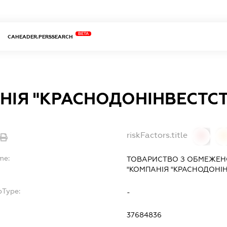
BETA
CAHEADER.PERSSEARCH
НІЯ "КРАСНОДОНІНВЕСТС
riskFactors.title
0
0
me:
ТОВАРИСТВО З ОБМЕЖЕН
"КОМПАНІЯ "КРАСНОДОНІ
bType:
-
37684836