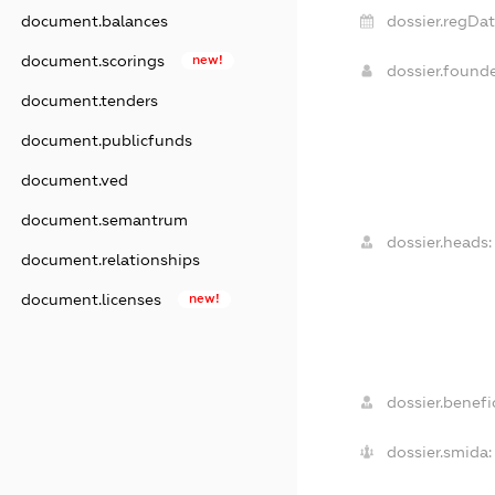
dossier.regDat
document.balances
document.scorings
new!
dossier.found
document.tenders
document.publicfunds
document.ved
document.semantrum
dossier.heads:
document.relationships
document.licenses
new!
dossier.benefic
dossier.smida: