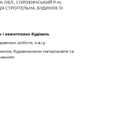
КА ОБЛ., СОРОКИНСЬКИЙ Р-Н,
Я СТРОІТЕЛЬНА, БУДИНОК 51
 і нежитлових будівель
івельні роботи, н.в.і.у.
виною, будівельними матеріалами та
днанням