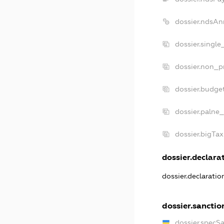
dossier.ndsAn
dossier.single
dossier.non_pr
dossier.budge
dossier.palne_
dossier.bigTa
dossier.declarat
dossier.declarati
dossier.sanctio
dossier.specS