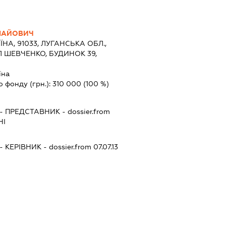
ЛАЙОВИЧ
ЇНА, 91033, ЛУГАНСЬКА ОБЛ.,
Л ШЕВЧЕНКО, БУДИНОК 39,
їна
о фонду (грн.):
310 000
(100 %)
-
ПРЕДСТАВНИК
- dossier.from
НІ
-
КЕРІВНИК
- dossier.from 07.07.13