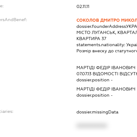
e:
02.11.11
ersAndBenef:
СОКОЛОВ ДМИТРО МИКО
dossier.founderAddress
УКРА
МІСТО ЛУГАНСЬК, КВАРТА
КВАРТИРА 37
statements.nationality:
Укра
Розмір внеску до статутног
МАРТІДІ ФЕДІР ІВАНОВИЧ
07.07.13
ВІДОМОСТІ ВІДСУТ
dossier.position -
МАРТІДІ ФЕДІР ІВАНОВИЧ
dossier.position -
iaries:
dossier.missingData
XXXXXXXXXX