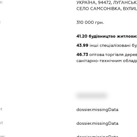
s:
УКРАЇНА, 94472, ЛУГАНСЬ
СЕЛО САМСОНІВКА, ВУЛИЦ
:
310 000 грн.
41.20
будівництво житлових
43.99
інші спеціалізовані буд
46.73
оптова торгівля дере
санітарно-технічним обла
XXXXXXXXXX
bt
dossier.missingData
bt
dossier.missingData
yer