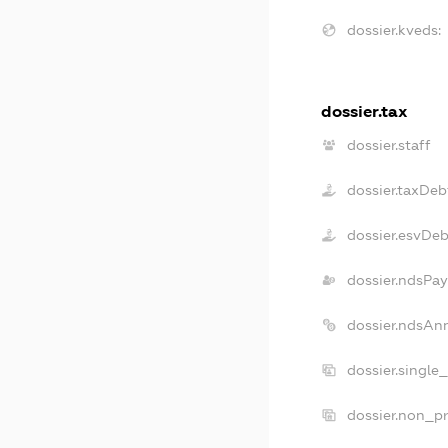
dossier.kveds:
dossier.tax
dossier.staff
dossier.taxDeb
dossier.esvDeb
dossier.ndsPay
dossier.ndsAn
dossier.single
dossier.non_pr