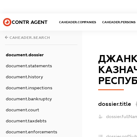
CONTR AGENT
CAHEADER.COMPANIES
CAHEADER.PERSONS
CAHEADER.SEARCH
document.dossier
ДЖАНК
document.statements
КАЗНА
document.history
РЕСПУБ
document.inspections
document.bankruptcy
dossier.title
document.court
dossier.fullNa
document.taxdebts
document.enforcements
dossier.opfSu