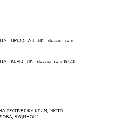
ВНА
-
ПРЕДСТАВНИК
- dossier.from
І
ВНА
-
КЕРІВНИК
- dossier.from 19.12.11
НА РЕСПУБЛІКА КРИМ, МІСТО
ЛОВА, БУДИНОК 1