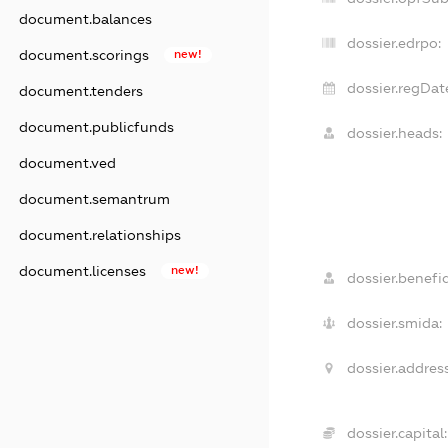
document.balances
dossier.edrpo:
document.scorings
new!
dossier.regDat
document.tenders
document.publicfunds
dossier.heads:
document.ved
document.semantrum
document.relationships
document.licenses
new!
dossier.benefic
dossier.smida:
dossier.address
dossier.capital: