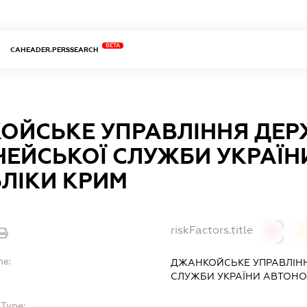
BETA
CAHEADER.PERSSEARCH
ОЙСЬКЕ УПРАВЛІННЯ ДЕР
ЧЕЙСЬКОЇ СЛУЖБИ УКРАЇН
ЛІКИ КРИМ
riskFactors.title
0
0
me:
ДЖАНКОЙСЬКЕ УПРАВЛІН
СЛУЖБИ УКРАЇНИ АВТОНО
bType: