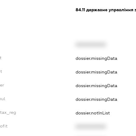
84.11
державне управління 
XXXXXXXXXX
t
dossier.missingData
t
dossier.missingData
er
dossier.missingData
nul
dossier.missingData
_tax_reg
dossier.notInList
ofit
XXXXXXXXXX