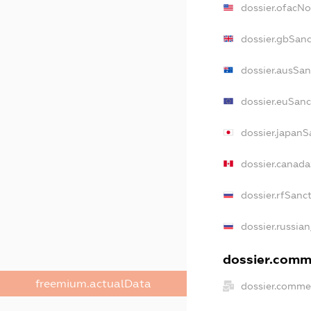
dossier.ofacN
dossier.gbSanc
dossier.ausSan
dossier.euSanc
dossier.japanS
dossier.canad
dossier.rfSanc
dossier.russian
dossier.comme
freemium.actualData
dossier.commer