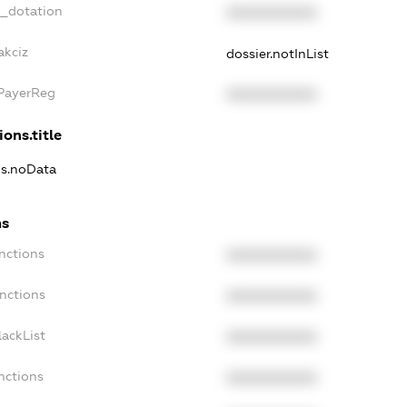
t_dotation
XXXXXXXXXX
akciz
dossier.notInList
xPayerReg
XXXXXXXXXX
ions.title
ns.noData
ns
nctions
XXXXXXXXXX
nctions
XXXXXXXXXX
ackList
XXXXXXXXXX
nctions
XXXXXXXXXX