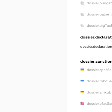
dossier.budge
dossier.palne_
dossier.bigTa
dossier.declarat
dossier.declaratio
dossier.sanctio
dossier.specSa
dossier.rnboSa
dossier.amkuBl
dossier.ofacSa