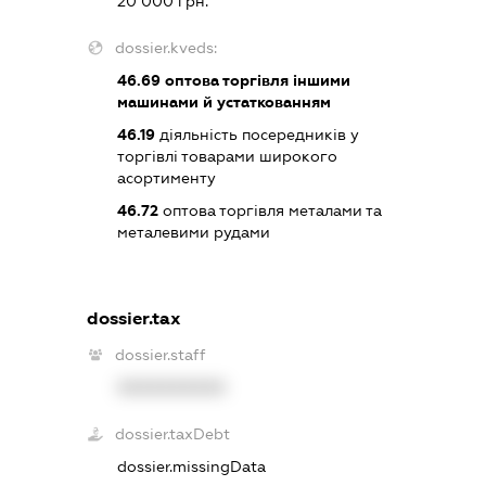
20 000 грн.
dossier.kveds:
46.69
оптова торгівля іншими
машинами й устаткованням
46.19
діяльність посередників у
торгівлі товарами широкого
асортименту
46.72
оптова торгівля металами та
металевими рудами
dossier.tax
dossier.staff
XXXXXXXXXX
dossier.taxDebt
dossier.missingData