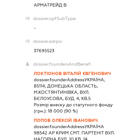
АРМАТРЕЙД В
dossier.opfSubType:
-
dossier.edrpo:
37695523
dossier.foundersAndBenef:
ЛОКТІОНОВ ВІТАЛІЙ ЄВГЕНОВИЧ
dossier.founderAddress
УКРАЇНА,
85114, ДОНЕЦЬКА ОБЛАСТЬ,
М.КОСТЯНТИНІВКА, ВУЛ.
БЄЛОУСОВА, БУД. 4, КВ.5
Розмір внеску до статутного фонду
(грн.):
18 000
(90 %)
ПОПОВ ОЛЕКСІЙ ІВАНОВИЧ
dossier.founderAddress
УКРАЇНА
98542 АР КРИМ СМТ. ПАРТЕНІТ ВУЛ.
НАГОРНА БУД. 10 КВ. 14