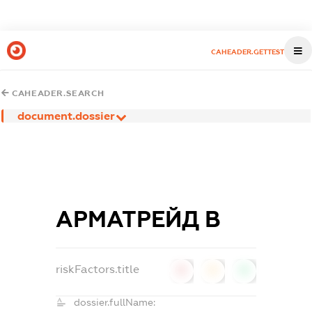
CAHEADER.GETTEST
CAHEADER.SEARCH
document.dossier
АРМАТРЕЙД В
riskFactors.title
0
0
0
dossier.fullName: