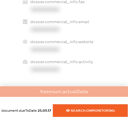
dossier.commercial_info.fax
XXXXXXXXXX
dossier.commercial_info.email
XXXXXXXXXX
dossier.commercial_info.website
XXXXXXXXXX
dossier.commercial_info.activity
XXXXXXXXXX
freemium.actualData
freemium.exampleText_1
freemium.exampleText_2
freemium.anonymousPerSearch2
document.dueToDate
25.03.17
SEARCH.ONMONITORING
FREEMIUM.DETAILS
FREEMIUM.REGISTER