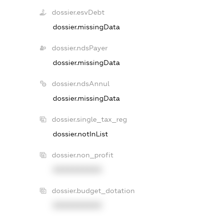
dossier.esvDebt
dossier.missingData
dossier.ndsPayer
dossier.missingData
dossier.ndsAnnul
dossier.missingData
dossier.single_tax_reg
dossier.notInList
dossier.non_profit
XXXXXXXXXX
dossier.budget_dotation
XXXXXXXXXX