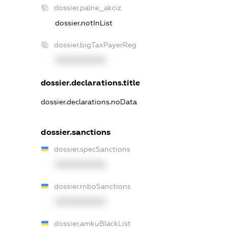
dossier.palne_akciz
dossier.notInList
dossier.bigTaxPayerReg
XXXXXXXXXX
dossier.declarations.title
dossier.declarations.noData
dossier.sanctions
dossier.specSanctions
XXXXXXXXXX
dossier.rnboSanctions
XXXXXXXXXX
dossier.amkuBlackList