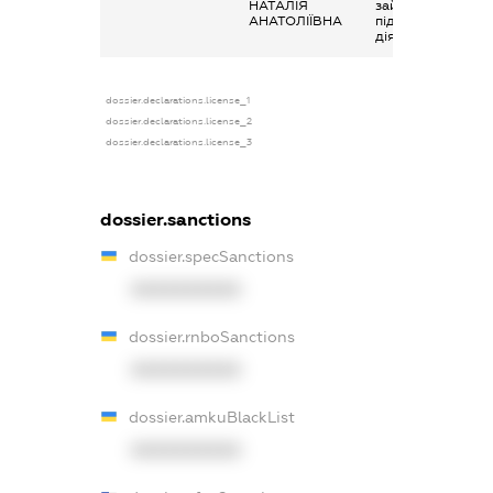
НАТАЛІЯ
зайняття
АНАТОЛІЇВНА
підприємницько
діяльністю
dossier.declarations.license_1
dossier.declarations.license_2
dossier.declarations.license_3
dossier.sanctions
dossier.specSanctions
XXXXXXXXXX
dossier.rnboSanctions
XXXXXXXXXX
dossier.amkuBlackList
XXXXXXXXXX