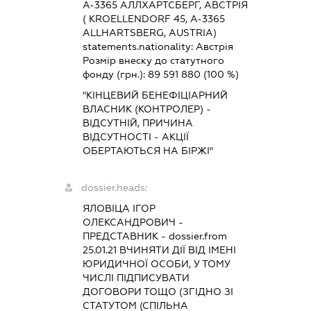
А-3365 АЛЛХАРТСБЕРГ, АВСТРІЯ
( KROELLENDORF 45, A-3365
ALLHARTSBERG, AUSTRIA)
statements.nationality:
Австрія
Розмір внеску до статутного
фонду (грн.):
89 591 880
(100 %)
"КІНЦЕВИЙ БЕНЕФІЦІАРНИЙ
ВЛАСНИК (КОНТРОЛЕР) -
ВІДСУТНІЙ, ПРИЧИНА
ВІДСУТНОСТІ - АКЦІЇ
ОБЕРТАЮТЬСЯ НА БІРЖІ"
dossier.heads:
ЯЛОВІЦА ІГОР
ОЛЕКСАНДРОВИЧ
-
ПРЕДСТАВНИК
- dossier.from
25.01.21
ВЧИНЯТИ ДІЇ ВІД ІМЕНІ
ЮРИДИЧНОЇ ОСОБИ, У ТОМУ
ЧИСЛІ ПІДПИСУВАТИ
ДОГОВОРИ ТОЩО (ЗГІДНО ЗІ
СТАТУТОМ (СПІЛЬНА