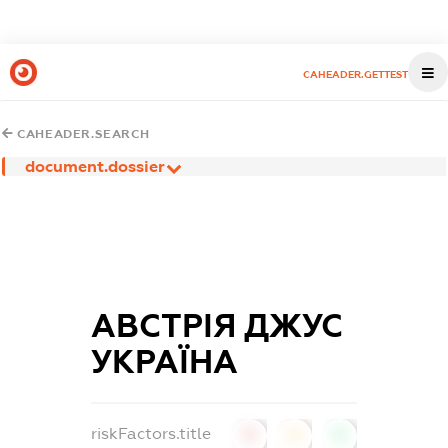
CAHEADER.GETTEST
CAHEADER.SEARCH
document.dossier
АВСТРІЯ ДЖУС
УКРАЇНА
riskFactors.title
0
0
0