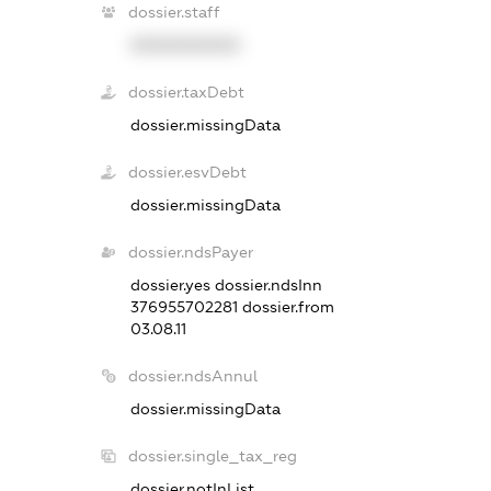
dossier.staff
XXXXXXXXXX
dossier.taxDebt
dossier.missingData
dossier.esvDebt
dossier.missingData
dossier.ndsPayer
dossier.yes
dossier.ndsInn
376955702281
dossier.from
03.08.11
dossier.ndsAnnul
dossier.missingData
dossier.single_tax_reg
dossier.notInList