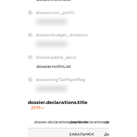
dossier.non_profit
XXXXXXXXXX
dossier.budget_dotation
XXXXXXXXXX
dossier.palne_akciz
dossier.notInList
dossier.bigTaxPayerReg
XXXXXXXXXX
dossier.declarations.title
2019
dossier.declarations.pepName
dossier.declarations.personName
dossier.declaratio
ЗАВАЛЬНЮК
Дохід від