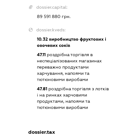
dossier.capital:
89 591 880 грн.
dossier.kveds:
10.32
виробництво фруктових і
овочевих соків
47.11
роздрібна торгівля в
неспеціалізованих магазинах
переважно продуктами
харчування, напоями та
тютюновими виробами
47.81
роздрібна торгівля з лотків
і на ринках харчовими
продуктами, напоями та
тютюновими виробами
dossier.tax