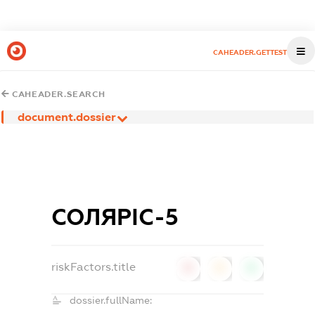
CAHEADER.GETTEST
CAHEADER.SEARCH
document.dossier
СОЛЯРІС-5
riskFactors.title
0
0
0
dossier.fullName: