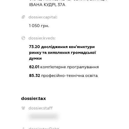
ІВАНА КУДРІ, 37А
dossier.capital:
1 050 грн.
dossier.kveds:
73.20
дослідження кон'юнктури
ринку та виявлення громадської
думки
62.01
комп'ютерне програмування
85.32
професійно-технічна освіта
dossier.tax
dossier.staff
XXXXXXXXXX