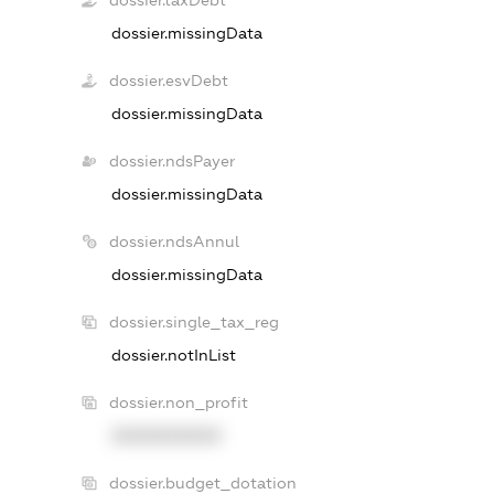
dossier.taxDebt
dossier.missingData
dossier.esvDebt
dossier.missingData
dossier.ndsPayer
dossier.missingData
dossier.ndsAnnul
dossier.missingData
dossier.single_tax_reg
dossier.notInList
dossier.non_profit
XXXXXXXXXX
dossier.budget_dotation