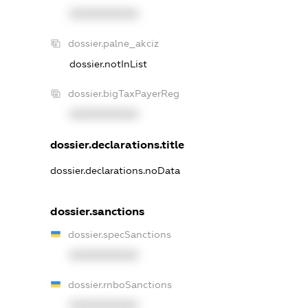
XXXXXXXXXX
dossier.palne_akciz
dossier.notInList
dossier.bigTaxPayerReg
XXXXXXXXXX
dossier.declarations.title
dossier.declarations.noData
dossier.sanctions
dossier.specSanctions
XXXXXXXXXX
dossier.rnboSanctions
XXXXXXXXXX