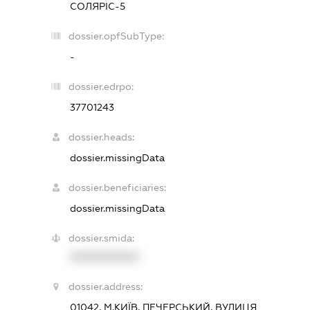
СОЛЯРІС-5
dossier.opfSubType:
-
dossier.edrpo:
37701243
dossier.heads:
dossier.missingData
dossier.beneficiaries:
dossier.missingData
dossier.smida:
XXXXXXXXXX
dossier.address:
01042, М.КИЇВ, ПЕЧЕРСЬКИЙ, ВУЛИЦЯ