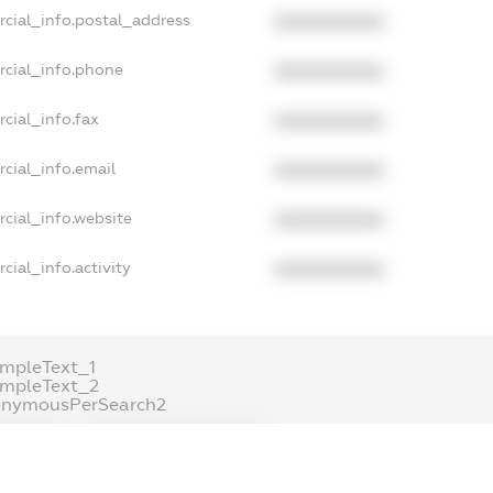
rcial_info.postal_address
XXXXXXXXXX
rcial_info.phone
XXXXXXXXXX
cial_info.fax
XXXXXXXXXX
cial_info.email
XXXXXXXXXX
cial_info.website
XXXXXXXXXX
cial_info.activity
XXXXXXXXXX
mpleText_1
ampleText_2
onymousPerSearch2
ETAILS
FREEMIUM.REGISTER