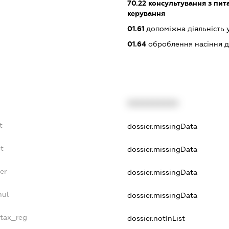
70.22
консультування з пита
керування
01.61
допоміжна діяльність 
01.64
оброблення насіння д
XXXXXXXXXX
t
dossier.missingData
bt
dossier.missingData
er
dossier.missingData
nul
dossier.missingData
_tax_reg
dossier.notInList