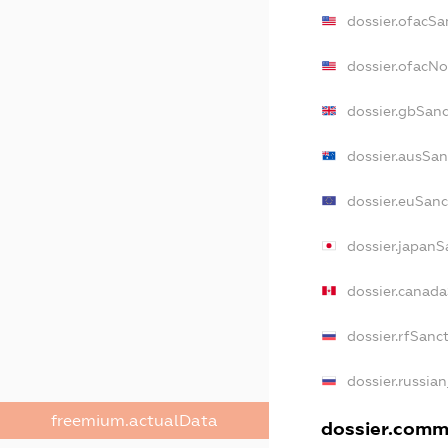
dossier.ofacSa
dossier.ofacN
dossier.gbSan
dossier.ausSan
dossier.euSanc
dossier.japanS
dossier.canad
dossier.rfSanc
dossier.russia
freemium.actualData
dossier.comme