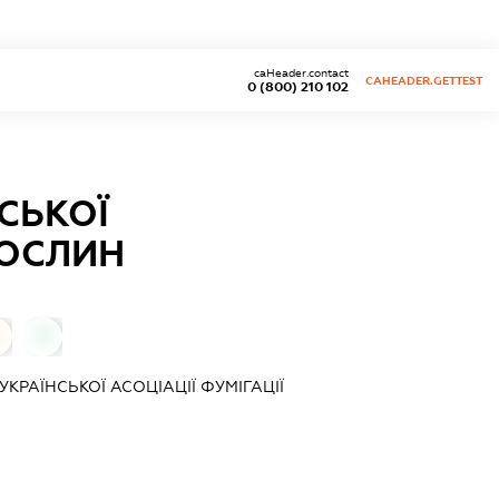
caHeader.contact
CAHEADER.GETTEST
0 (800) 210 102
СЬКОЇ
РОСЛИН
0
КРАЇНСЬКОЇ АСОЦІАЦІЇ ФУМІГАЦІЇ