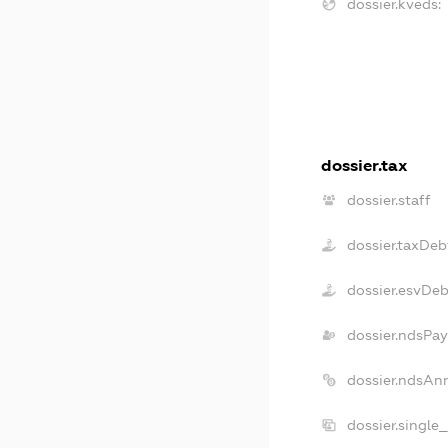
dossier.kveds:
dossier.tax
dossier.staff
dossier.taxDeb
dossier.esvDe
dossier.ndsPay
dossier.ndsAn
dossier.single