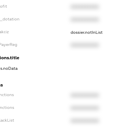
ofit
XXXXXXXXXX
t_dotation
XXXXXXXXXX
akciz
dossier.notInList
xPayerReg
XXXXXXXXXX
ions.title
ns.noData
ns
nctions
XXXXXXXXXX
nctions
XXXXXXXXXX
ackList
XXXXXXXXXX