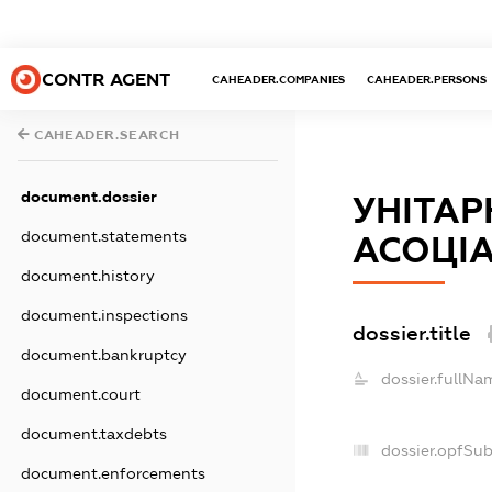
CONTR AGENT
CAHEADER.COMPANIES
CAHEADER.PERSONS
CAHEADER.SEARCH
document.dossier
УНІТАР
document.statements
АСОЦІА
document.history
document.inspections
dossier.title
document.bankruptcy
dossier.fullNa
document.court
document.taxdebts
dossier.opfSu
document.enforcements