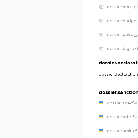
dossier.non_pr
dossier.budge
dossier.palne_
dossier.bigTa
dossier.declarat
dossier.declaratio
dossier.sanctio
dossier.specSa
dossier.rnboSa
dossier.amkuBl