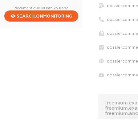
dossier.comme
document.dueToDate
25.03.17
SEARCH.ONMONITORING
dossier.comme
dossier.commer
dossier.commer
dossier.commer
dossier.commer
freemium.exa
freemium.ex
freemium.an
FREEMIUM.D