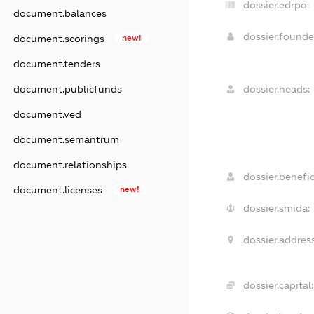
dossier.edrpo:
document.balances
dossier.found
document.scorings
new!
document.tenders
document.publicfunds
dossier.heads:
document.ved
document.semantrum
document.relationships
dossier.benefic
document.licenses
new!
dossier.smida:
dossier.address
dossier.capital: