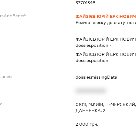
37701348
ersAndBenef:
ФАЙЗІЄВ ЮРІЙ ЕРКІНОВИ
Розмір внеску до статутног
ФАЙЗІЄВ ЮРІЙ ЕРКІНОВИ
dossier.position -
ФАЙЗІЄВ ЮРІЙ ЕРКІНОВИ
dossier.position -
iaries:
dossier.missingData
XXXXXXXXXX
:
01011, М.КИЇВ, ПЕЧЕРСЬК
ДАНЧЕНКА, 2
2 000 грн.