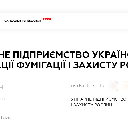
BETA
CAHEADER.PERSSEARCH
НЕ ПІДПРИЄМСТВО УКРАЇН
ЦІЇ ФУМІГАЦІЇ І ЗАХИСТУ 
riskFactors.title
0
0
me:
УНІТАРНЕ ПІДПРИЄМСТВО У
І ЗАХИСТУ РОСЛИН
bType:
-