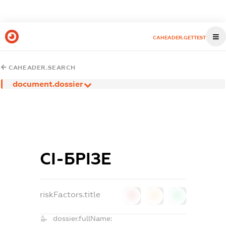
CAHEADER.GETTEST
CAHEADER.SEARCH
document.dossier
СІ-БРІЗЕ
riskFactors.title
0
0
0
dossier.fullName: