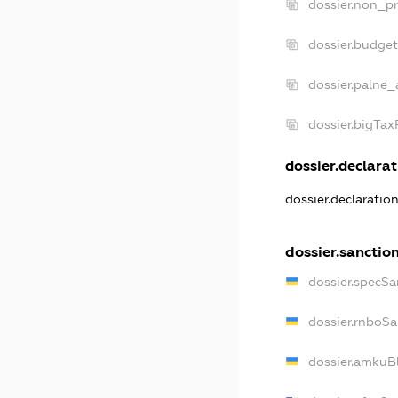
dossier.non_pr
dossier.budge
dossier.palne_
dossier.bigTa
dossier.declarat
dossier.declaratio
dossier.sanctio
dossier.specSa
dossier.rnboSa
dossier.amkuBl