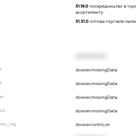
51.19.0
посередництво в тор
асортименту
51.51.0
оптова торгівля пал
XXXXXXXXXX
t
dossier.missingData
t
dossier.missingData
er
dossier.missingData
nul
dossier.missingData
_tax_reg
dossier.notInList