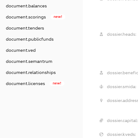
document.balances
document.scorings
new!
document.tenders
dossier.heads:
document.publicfunds
document.ved
document.semantrum
document.relationships
dossier.benefic
document.licenses
new!
dossier.smida:
dossier.address
dossier.capital:
dossier.kveds: