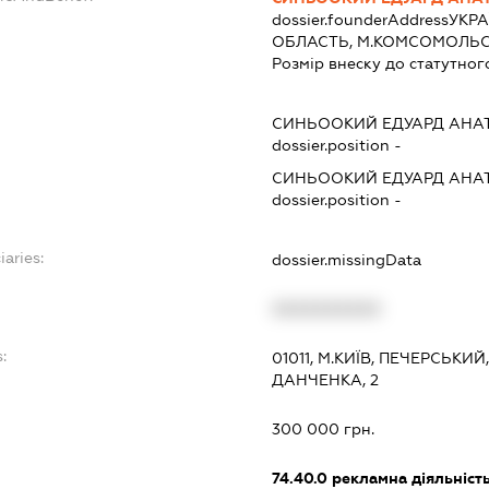
dossier.founderAddress
УКРА
ОБЛАСТЬ, М.КОМСОМОЛЬСЬК,
Розмір внеску до статутног
СИНЬООКИЙ ЕДУАРД АНА
dossier.position -
СИНЬООКИЙ ЕДУАРД АНА
dossier.position -
iaries:
dossier.missingData
XXXXXXXXXX
:
01011, М.КИЇВ, ПЕЧЕРСЬК
ДАНЧЕНКА, 2
300 000 грн.
74.40.0
рекламна діяльніст