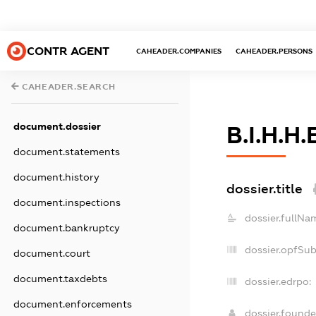
CONTR AGENT
CAHEADER.COMPANIES
CAHEADER.PERSONS
CAHEADER.SEARCH
document.dossier
В.І.Н.Н.
document.statements
document.history
dossier.title
document.inspections
dossier.fullNa
document.bankruptcy
dossier.opfSu
document.court
document.taxdebts
dossier.edrpo:
document.enforcements
dossier.found