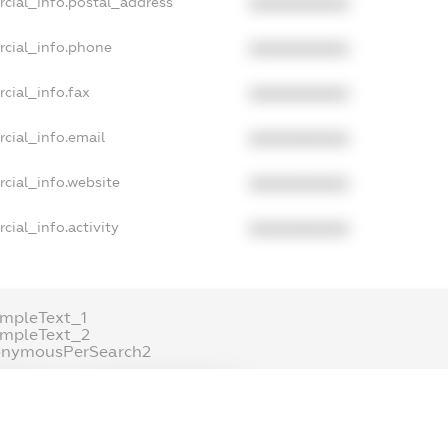
cial_info.postal_address
XXXXXXXXXX
rcial_info.phone
XXXXXXXXXX
cial_info.fax
XXXXXXXXXX
cial_info.email
XXXXXXXXXX
cial_info.website
XXXXXXXXXX
cial_info.activity
XXXXXXXXXX
mpleText_1
ampleText_2
onymousPerSearch2
ETAILS
FREEMIUM.REGISTER