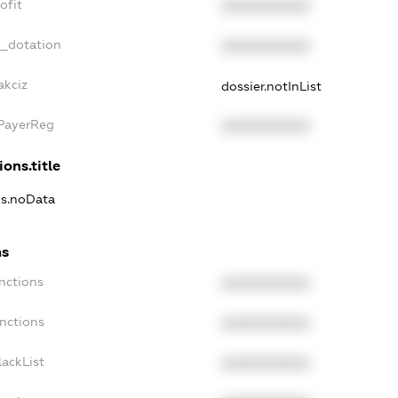
ofit
XXXXXXXXXX
t_dotation
XXXXXXXXXX
akciz
dossier.notInList
xPayerReg
XXXXXXXXXX
ions.title
ns.noData
ns
nctions
XXXXXXXXXX
nctions
XXXXXXXXXX
ackList
XXXXXXXXXX