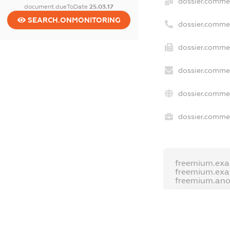
dossier.commer
document.dueToDate
25.03.17
SEARCH.ONMONITORING
dossier.comme
dossier.commer
dossier.commer
dossier.commer
dossier.commer
freemium.exa
freemium.ex
freemium.an
FREEMIUM.D