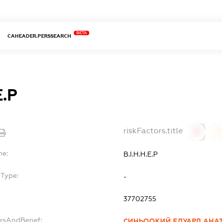
BETA
CAHEADER.PERSSEARCH
Е.Р
riskFactors.title
0
0
me:
В.І.Н.Н.Е.Р
bType:
-
37702755
ersAndBenef:
СИНЬООКИЙ ЕДУАРД АНА