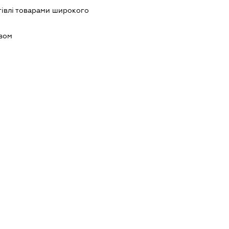
гівлі товарами широкого
ивом