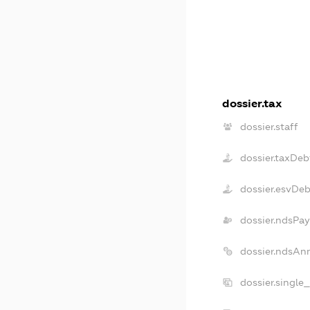
dossier.tax
dossier.staff
dossier.taxDeb
dossier.esvDeb
dossier.ndsPay
dossier.ndsAn
dossier.single