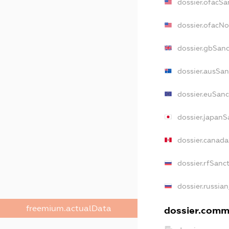
dossier.ofacSa
dossier.ofacN
dossier.gbSanc
dossier.ausSan
dossier.euSanc
dossier.japanS
dossier.canad
dossier.rfSanc
dossier.russian
freemium.actualData
dossier.comme