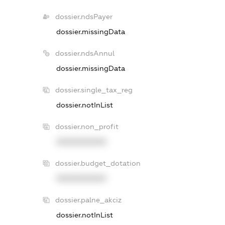
dossier.ndsPayer
dossier.missingData
dossier.ndsAnnul
dossier.missingData
dossier.single_tax_reg
dossier.notInList
dossier.non_profit
XXXXXXXXXX
dossier.budget_dotation
XXXXXXXXXX
dossier.palne_akciz
dossier.notInList