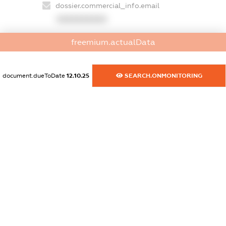
dossier.commercial_info.email
XXXXXXXXXX
dossier.commercial_info.website
freemium.actualData
XXXXXXXXXX
dossier.commercial_info.activity
document.dueToDate
12.10.25
SEARCH.ONMONITORING
XXXXXXXXXX
freemium.exampleText_1
freemium.exampleText_2
freemium.anonymousPerSearch2
FREEMIUM.DETAILS
FREEMIUM.REGISTER