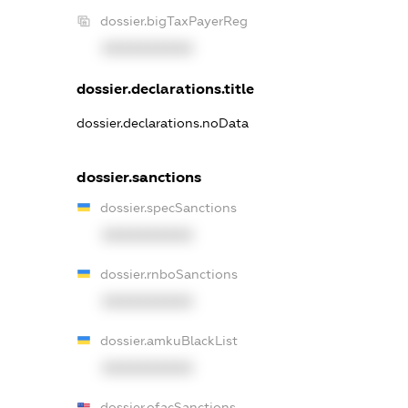
dossier.bigTaxPayerReg
XXXXXXXXXX
dossier.declarations.title
dossier.declarations.noData
dossier.sanctions
dossier.specSanctions
XXXXXXXXXX
dossier.rnboSanctions
XXXXXXXXXX
dossier.amkuBlackList
XXXXXXXXXX
dossier.ofacSanctions