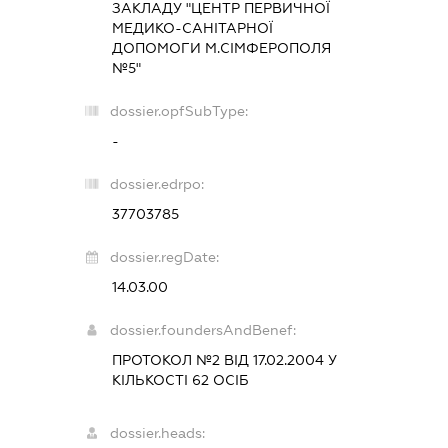
ЗАКЛАДУ "ЦЕНТР ПЕРВИЧНОЇ
МЕДИКО-САНІТАРНОЇ
ДОПОМОГИ М.СІМФЕРОПОЛЯ
№5"
dossier.opfSubType:
-
dossier.edrpo:
37703785
dossier.regDate:
14.03.00
dossier.foundersAndBenef:
ПРОТОКОЛ №2 ВІД 17.02.2004 У
КІЛЬКОСТІ 62 ОСІБ
dossier.heads: