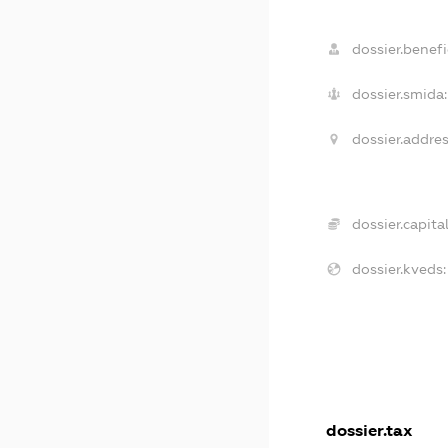
dossier.benefi
dossier.smida:
dossier.addres
dossier.capital
dossier.kveds:
dossier.tax