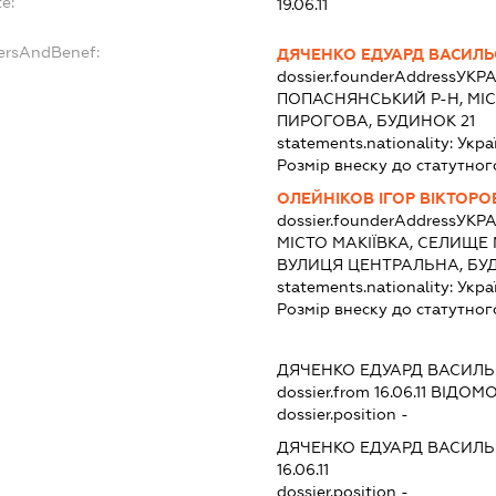
e:
19.06.11
dersAndBenef:
ДЯЧЕНКО ЕДУАРД ВАСИЛ
dossier.founderAddress
УКРА
ПОПАСНЯНСЬКИЙ Р-Н, МІС
ПИРОГОВА, БУДИНОК 21
statements.nationality:
Укра
Розмір внеску до статутног
ОЛЕЙНІКОВ ІГОР ВІКТОРО
dossier.founderAddress
УКРА
МІСТО МАКІЇВКА, СЕЛИЩЕ
ВУЛИЦЯ ЦЕНТРАЛЬНА, БУД
statements.nationality:
Укра
Розмір внеску до статутног
ДЯЧЕНКО ЕДУАРД ВАСИЛ
dossier.from 16.06.11
ВІДОМОС
dossier.position -
ДЯЧЕНКО ЕДУАРД ВАСИЛ
16.06.11
dossier.position -