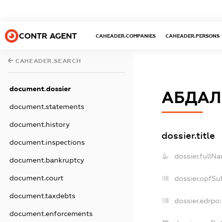
CONTR AGENT
CAHEADER.COMPANIES
CAHEADER.PERSONS
CAHEADER.SEARCH
document.dossier
АБДАЛ
document.statements
document.history
dossier.title
document.inspections
dossier.fullN
document.bankruptcy
document.court
dossier.opfSu
document.taxdebts
dossier.edrpo:
document.enforcements