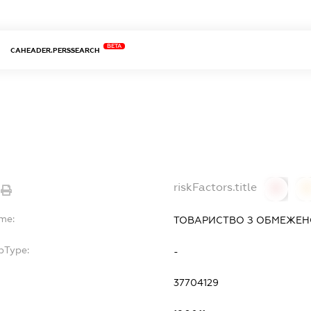
BETA
CAHEADER.PERSSEARCH
riskFactors.title
0
ame:
ТОВАРИСТВО З ОБМЕЖЕН
bType:
-
37704129