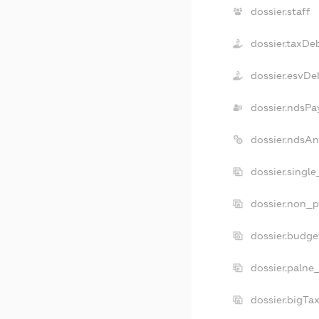
dossier.staff
dossier.taxDe
dossier.esvDe
dossier.ndsPa
dossier.ndsA
dossier.singl
dossier.non_p
dossier.budg
dossier.palne
dossier.bigT