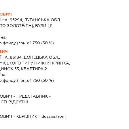
ЬОВИЧ
ЇНА, 93294, ЛУГАНСЬКА ОБЛ.,
ТО ЗОЛОТЕ(ПН), ВУЛИЦЯ
їна
о фонду (грн.):
1 750
(50 %)
ВИЧ
ЇНА, 86184, ДОНЕЦЬКА ОБЛ.,
 МІСЬКОГО ТИПУ НИЖНЯ КРИНКА,
ИНОК 33, КВАРТИРА 2
їна
о фонду (грн.):
1 750
(50 %)
ЬОВИЧ
-
ПРЕДСТАВНИК
-
ТІ ВІДСУТНІ
ЬОВИЧ
-
КЕРІВНИК
- dossier.from