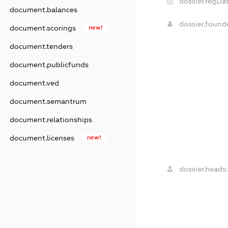
dossier.regDat
document.balances
dossier.foun
document.scorings
new!
document.tenders
document.publicfunds
document.ved
document.semantrum
document.relationships
document.licenses
new!
dossier.heads: