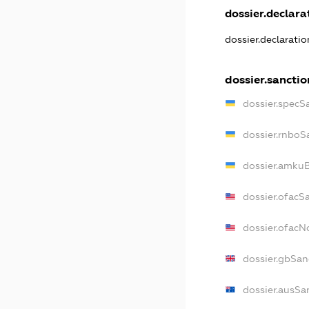
dossier.declarat
dossier.declarati
dossier.sanctio
dossier.specS
dossier.rnboS
dossier.amkuB
dossier.ofacS
dossier.ofac
dossier.gbSan
dossier.ausSa