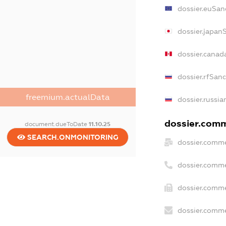
dossier.euSan
dossier.japan
dossier.canad
dossier.rfSan
freemium.actualData
dossier.russia
dossier.comme
document.dueToDate
11.10.25
SEARCH.ONMONITORING
dossier.comme
dossier.comme
dossier.comme
dossier.comme