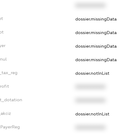
XXXXXXXXXX
bt
dossier.missingData
bt
dossier.missingData
yer
dossier.missingData
nnul
dossier.missingData
e_tax_reg
dossier.notInList
rofit
XXXXXXXXXX
et_dotation
XXXXXXXXXX
_akciz
dossier.notInList
axPayerReg
XXXXXXXXXX