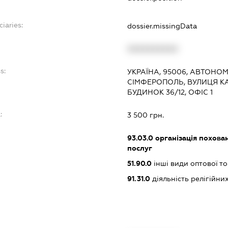
ciaries:
dossier.missingData
XXXXXXXXXX
s:
УКРАЇНА, 95006, АВТОНО
СІМФЕРОПОЛЬ, ВУЛИЦЯ К
БУДИНОК 36/12, ОФІС 1
:
3 500 грн.
93.03.0
організація похован
послуг
51.90.0
інші види оптової то
91.31.0
діяльність релігійни