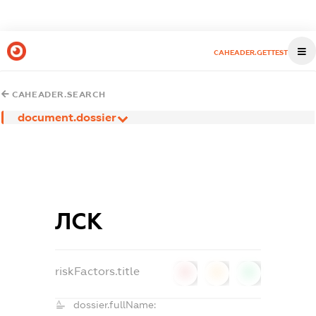
CAHEADER.GETTEST
CAHEADER.SEARCH
document.dossier
ЛСК
riskFactors.title
0
0
0
dossier.fullName: