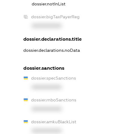
dossier.notInList
dossier.bigTaxPayerReg
XXXXXXXXXX
dossier.declarations.title
dossier.declarations.noData
dossier.sanctions
dossier.specSanctions
XXXXXXXXXX
dossier.rnboSanctions
XXXXXXXXXX
dossier.amkuBlackList
XXXXXXXXXX