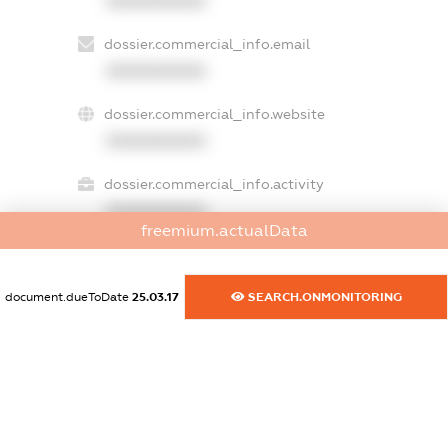
XXXXXXXXXX
dossier.commercial_info.email
XXXXXXXXXX
dossier.commercial_info.website
XXXXXXXXXX
dossier.commercial_info.activity
XXXXXXXXXX
freemium.actualData
document.dueToDate
25.03.17
SEARCH.ONMONITORING
freemium.exampleText_1
freemium.exampleText_2
freemium.anonymousPerSearch2
FREEMIUM.DETAILS
FREEMIUM.REGISTER