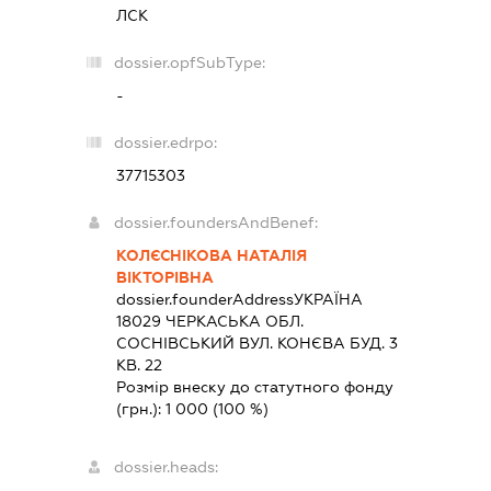
ЛСК
dossier.opfSubType:
-
dossier.edrpo:
37715303
dossier.foundersAndBenef:
КОЛЄСНІКОВА НАТАЛІЯ
ВІКТОРІВНА
dossier.founderAddress
УКРАЇНА
18029 ЧЕРКАСЬКА ОБЛ.
СОСНІВСЬКИЙ ВУЛ. КОНЄВА БУД. 3
КВ. 22
Розмір внеску до статутного фонду
(грн.):
1 000
(100 %)
dossier.heads: