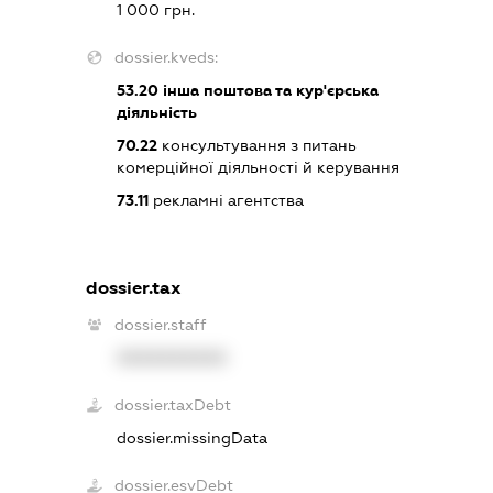
1 000 грн.
dossier.kveds:
53.20
інша поштова та кур'єрська
діяльність
70.22
консультування з питань
комерційної діяльності й керування
73.11
рекламні агентства
dossier.tax
dossier.staff
XXXXXXXXXX
dossier.taxDebt
dossier.missingData
dossier.esvDebt