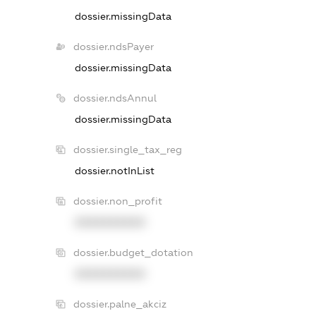
dossier.missingData
dossier.ndsPayer
dossier.missingData
dossier.ndsAnnul
dossier.missingData
dossier.single_tax_reg
dossier.notInList
dossier.non_profit
XXXXXXXXXX
dossier.budget_dotation
XXXXXXXXXX
dossier.palne_akciz