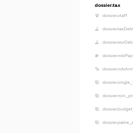
dossier.tax
dossier.staff
dossier.taxDeb
dossier.esvDeb
dossier.ndsPay
dossier.ndsAn
dossier.single
dossier.non_pr
dossier.budge
dossier.palne_