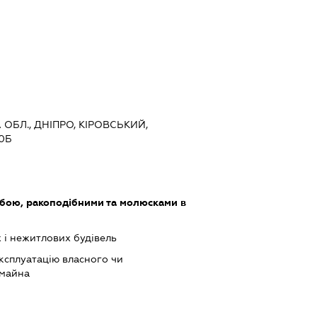
 ОБЛ., ДНІПРО, КІРОВСЬКИЙ,
0Б
ибою, ракоподібними та молюсками в
 і нежитлових будівель
ксплуатацію власного чи
 майна