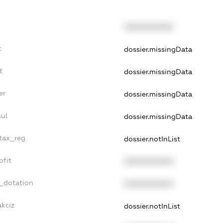
XXXXXXXXXX
t
dossier.missingData
t
dossier.missingData
er
dossier.missingData
nul
dossier.missingData
_tax_reg
dossier.notInList
ofit
XXXXXXXXXX
t_dotation
XXXXXXXXXX
akciz
dossier.notInList