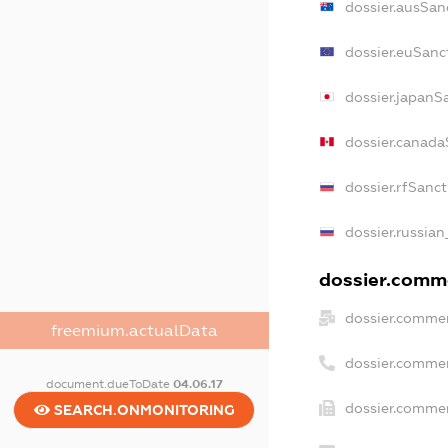
dossier.ausSan
dossier.euSanc
dossier.japanS
dossier.canada
dossier.rfSanc
dossier.russian
dossier.comme
dossier.commer
freemium.actualData
dossier.commer
document.dueToDate
04.06.17
dossier.commer
SEARCH.ONMONITORING