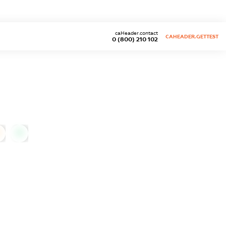
caHeader.contact
CAHEADER.GETTEST
0 (800) 210 102
0