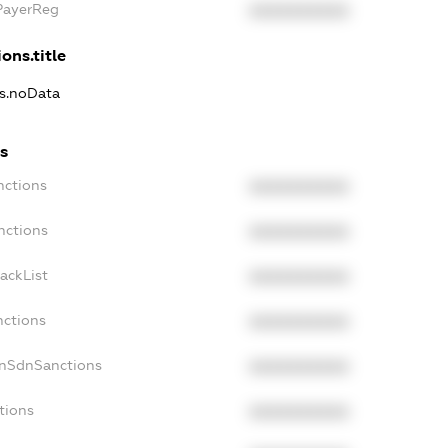
xPayerReg
XXXXXXXXXX
ons.title
ns.noData
ns
nctions
XXXXXXXXXX
nctions
XXXXXXXXXX
ackList
XXXXXXXXXX
nctions
XXXXXXXXXX
onSdnSanctions
XXXXXXXXXX
tions
XXXXXXXXXX