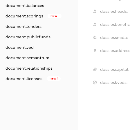
document.balances
dossier.heads:
document.scorings
new!
dossier.benefici
document.tenders
document.publicfunds
dossier.smida:
document.ved
dossier.address
document.semantrum
document.relationships
dossier.capital:
document.licenses
new!
dossier.kveds: