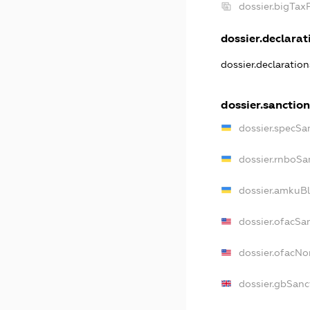
dossier.bigTa
dossier.declarati
dossier.declaratio
dossier.sanctio
dossier.specSa
dossier.rnboSa
dossier.amkuBl
dossier.ofacSa
dossier.ofacN
dossier.gbSanc