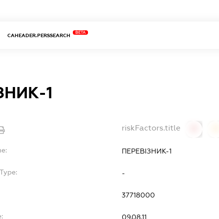
BETA
CAHEADER.PERSSEARCH
ЗНИК-1
riskFactors.title
0
0
me:
ПЕРЕВІЗНИК-1
Type:
-
37718000
:
09.08.11