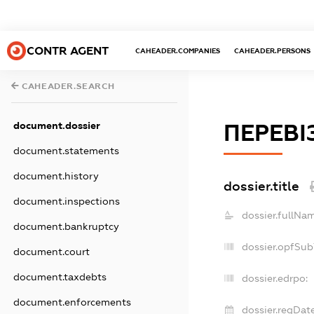
CONTR AGENT
CAHEADER.COMPANIES
CAHEADER.PERSONS
CAHEADER.SEARCH
document.dossier
ПЕРЕВІ
document.statements
document.history
dossier.title
document.inspections
dossier.fullNa
document.bankruptcy
dossier.opfSub
document.court
document.taxdebts
dossier.edrpo:
document.enforcements
dossier.regDate