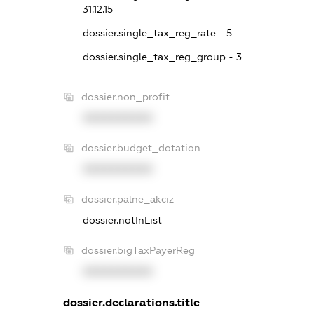
31.12.15
dossier.single_tax_reg_rate - 5
dossier.single_tax_reg_group - 3
dossier.non_profit
XXXXXXXXXX
dossier.budget_dotation
XXXXXXXXXX
dossier.palne_akciz
dossier.notInList
dossier.bigTaxPayerReg
XXXXXXXXXX
dossier.declarations.title