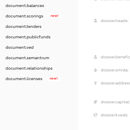
document.balances
document.scorings
new!
dossier.heads:
document.tenders
document.publicfunds
document.ved
dossier.benefic
document.semantrum
document.relationships
dossier.smida:
document.licenses
new!
dossier.address
dossier.capital:
dossier.kveds: