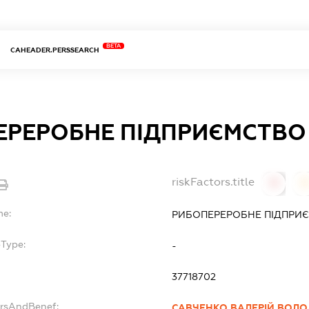
BETA
CAHEADER.PERSSEARCH
ЕРЕРОБНЕ ПІДПРИЄМСТВО
riskFactors.title
0
0
me:
РИБОПЕРЕРОБНЕ ПІДПРИ
bType:
-
37718702
ersAndBenef:
САВЧЕНКО ВАЛЕРІЙ ВОЛ