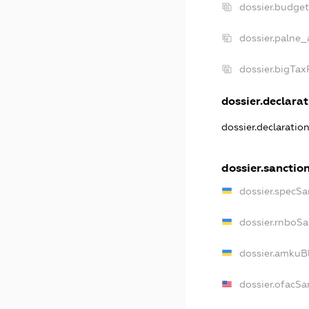
dossier.budge
dossier.palne_
dossier.bigTa
dossier.declarat
dossier.declaratio
dossier.sanctio
dossier.specSa
dossier.rnboSa
dossier.amkuBl
dossier.ofacSa