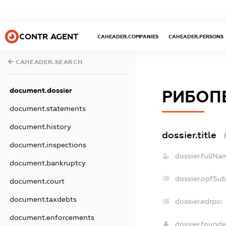
CONTR AGENT
CAHEADER.COMPANIES
CAHEADER.PERSONS
CAHEADER.SEARCH
document.dossier
РИБОП
document.statements
document.history
dossier.title
document.inspections
dossier.fullNa
document.bankruptcy
dossier.opfSu
document.court
document.taxdebts
dossier.edrpo:
document.enforcements
dossier.found