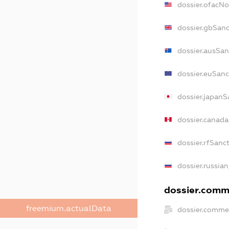
dossier.ofacN
dossier.gbSanc
dossier.ausSan
dossier.euSanc
dossier.japanS
dossier.canad
dossier.rfSanc
dossier.russian
dossier.comme
freemium.actualData
dossier.commer