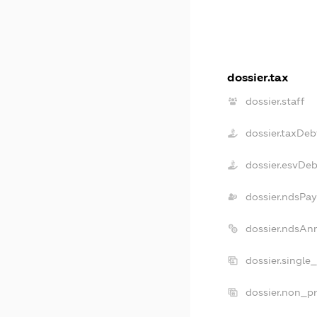
dossier.tax
dossier.staff
dossier.taxDeb
dossier.esvDeb
dossier.ndsPay
dossier.ndsAn
dossier.single
dossier.non_pr