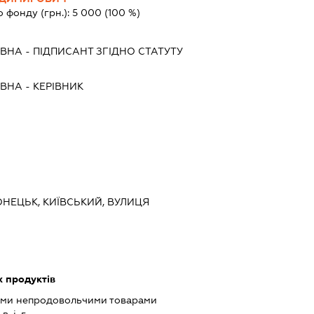
о фонду (грн.):
5 000
(100 %)
ІВНА
-
ПІДПИСАНТ
ЗГІДНО СТАТУТУ
ІВНА
-
КЕРІВНИК
ОНЕЦЬК, КИЇВСЬКИЙ, ВУЛИЦЯ
 продуктів
ими непродовольчими товарами