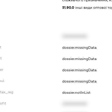
споживчого призначення, н. в.
51.90.0
інші види оптової то
XXXXXXXXXX
t
dossier.missingData
t
dossier.missingData
er
dossier.missingData
nul
dossier.missingData
_tax_reg
dossier.notInList
ofit
XXXXXXXXXX