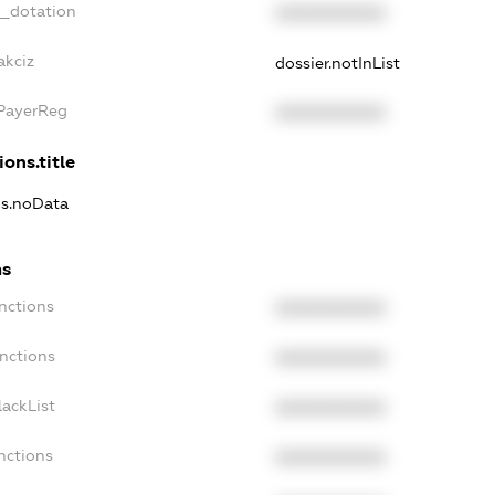
t_dotation
XXXXXXXXXX
akciz
dossier.notInList
xPayerReg
XXXXXXXXXX
ions.title
ns.noData
ns
nctions
XXXXXXXXXX
nctions
XXXXXXXXXX
ackList
XXXXXXXXXX
nctions
XXXXXXXXXX