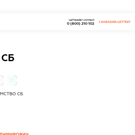
caHeader.contact
CAHEADER.GETTEST
0 (800) 210 102
 СБ
0
ЄМСТВО СБ
ОДИМИРОВИЧ