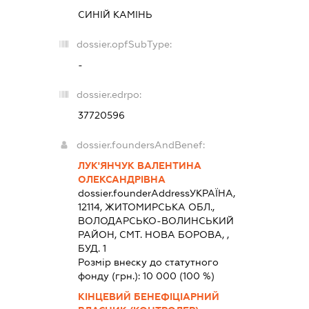
СИНІЙ КАМІНЬ
dossier.opfSubType:
-
dossier.edrpo:
37720596
dossier.foundersAndBenef:
ЛУК'ЯНЧУК ВАЛЕНТИНА
ОЛЕКСАНДРІВНА
dossier.founderAddress
УКРАЇНА,
12114, ЖИТОМИРСЬКА ОБЛ.,
ВОЛОДАРСЬКО-ВОЛИНСЬКИЙ
РАЙОН, СМТ. НОВА БОРОВА, ,
БУД. 1
Розмір внеску до статутного
фонду (грн.):
10 000
(100 %)
КІНЦЕВИЙ БЕНЕФІЦІАРНИЙ