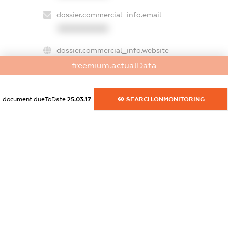
dossier.commercial_info.email
XXXXXXXXXX
dossier.commercial_info.website
XXXXXXXXXX
freemium.actualData
dossier.commercial_info.activity
XXXXXXXXXX
document.dueToDate
25.03.17
SEARCH.ONMONITORING
freemium.exampleText_1
freemium.exampleText_2
freemium.anonymousPerSearch2
FREEMIUM.DETAILS
FREEMIUM.REGISTER