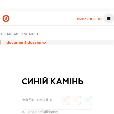
CAHEADER.GETTEST
CAHEADER.SEARCH
document.dossier
СИНІЙ КАМІНЬ
riskFactors.title
0
0
0
dossier.fullName: