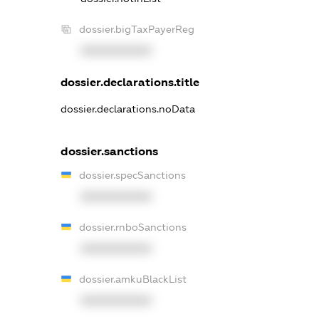
dossier.bigTaxPayerReg
XXXXXXXXXX
dossier.declarations.title
dossier.declarations.noData
dossier.sanctions
dossier.specSanctions
XXXXXXXXXX
dossier.rnboSanctions
XXXXXXXXXX
dossier.amkuBlackList
XXXXXXXXXX