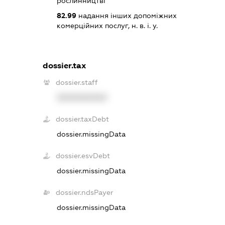
рослинництві
82.99
надання інших допоміжних
комерційних послуг, н. в. і. у.
dossier.tax
dossier.staff
XXXXXXXXXX
dossier.taxDebt
dossier.missingData
dossier.esvDebt
dossier.missingData
dossier.ndsPayer
dossier.missingData