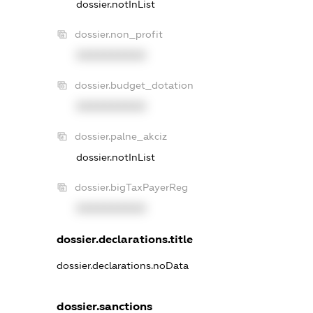
dossier.notInList
dossier.non_profit
XXXXXXXXXX
dossier.budget_dotation
XXXXXXXXXX
dossier.palne_akciz
dossier.notInList
dossier.bigTaxPayerReg
XXXXXXXXXX
dossier.declarations.title
dossier.declarations.noData
dossier.sanctions