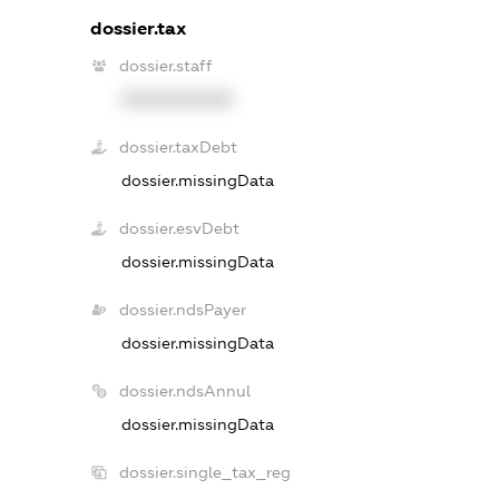
dossier.tax
dossier.staff
XXXXXXXXXX
dossier.taxDebt
dossier.missingData
dossier.esvDebt
dossier.missingData
dossier.ndsPayer
dossier.missingData
dossier.ndsAnnul
dossier.missingData
dossier.single_tax_reg