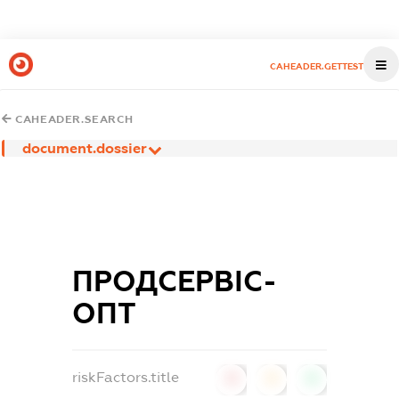
CAHEADER.GETTEST
CAHEADER.SEARCH
document.dossier
ПРОДСЕРВІС-
ОПТ
riskFactors.title
0
0
0