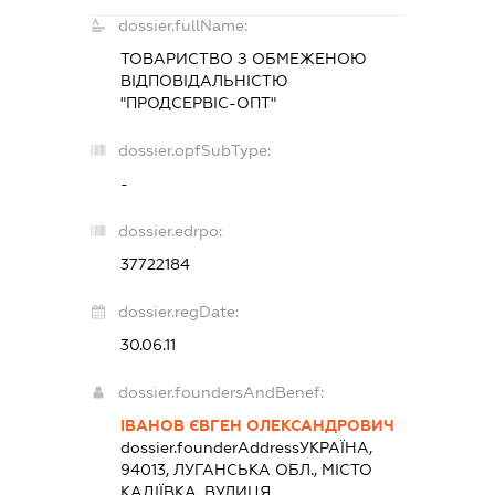
dossier.fullName:
ТОВАРИСТВО З ОБМЕЖЕНОЮ
ВІДПОВІДАЛЬНІСТЮ
"ПРОДСЕРВІС-ОПТ"
dossier.opfSubType:
-
dossier.edrpo:
37722184
dossier.regDate:
30.06.11
dossier.foundersAndBenef:
ІВАНОВ ЄВГЕН ОЛЕКСАНДРОВИЧ
dossier.founderAddress
УКРАЇНА,
94013, ЛУГАНСЬКА ОБЛ., МІСТО
КАДІЇВКА, ВУЛИЦЯ