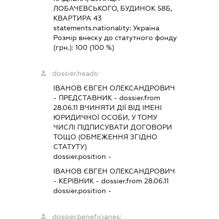
ЛОБАЧЕВСЬКОГО, БУДИНОК 58Б,
КВАРТИРА 43
statements.nationality:
Україна
Розмір внеску до статутного фонду
(грн.):
100
(100 %)
dossier.heads:
ІВАНОВ ЄВГЕН ОЛЕКСАНДРОВИЧ
-
ПРЕДСТАВНИК
- dossier.from
28.06.11
ВЧИНЯТИ ДІЇ ВІД ІМЕНІ
ЮРИДИЧНОЇ ОСОБИ, У ТОМУ
ЧИСЛІ ПІДПИСУВАТИ ДОГОВОРИ
ТОЩО (ОБМЕЖЕННЯ ЗГІДНО
СТАТУТУ)
dossier.position -
ІВАНОВ ЄВГЕН ОЛЕКСАНДРОВИЧ
-
КЕРІВНИК
- dossier.from 28.06.11
dossier.position -
dossier.beneficiaries: