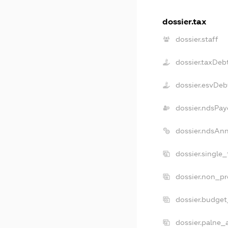
dossier.tax
dossier.staff
dossier.taxDeb
dossier.esvDeb
dossier.ndsPay
dossier.ndsAn
dossier.single
dossier.non_pr
dossier.budge
dossier.palne_