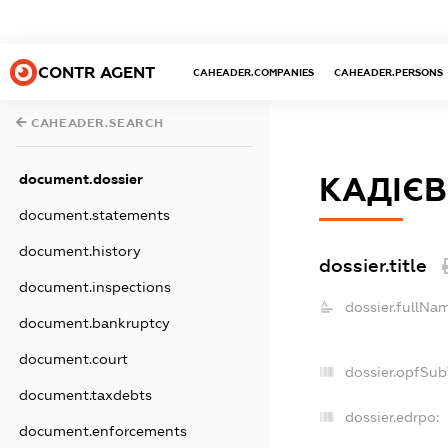
CONTR AGENT
CAHEADER.COMPANIES
CAHEADER.PERSONS
CAHEADER.SEARCH
document.dossier
КАДІЄ
document.statements
document.history
dossier.title
document.inspections
dossier.fullNa
document.bankruptcy
document.court
dossier.opfSub
document.taxdebts
dossier.edrpo:
document.enforcements