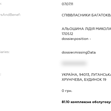
:
07.07.11
ersAndBenef:
СПІВВЛАСНИКИ БАГАТОК
АЛЬОШИНА ЛІДІЯ МИКОЛ
17.05.12
dossier.position -
aries:
dossier.missingData
XXXXXXXXXX
:
УКРАЇНА, 94013, ЛУГАНСЬК
ХРУНІЧЕВА, БУДИНОК 19
0 грн.
81.10
комплексне обслуговув