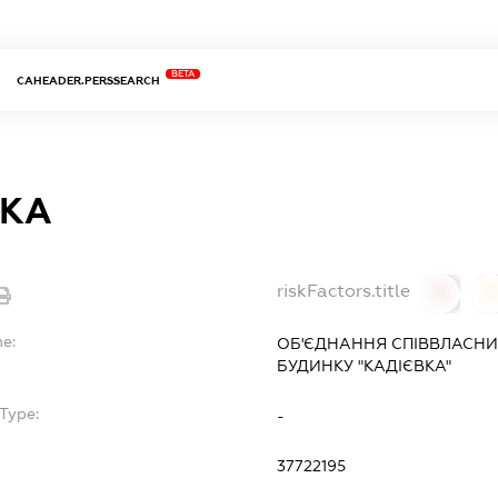
BETA
CAHEADER.PERSSEARCH
ВКА
riskFactors.title
0
0
me:
ОБ'ЄДНАННЯ СПІВВЛАСНИ
БУДИНКУ "КАДІЄВКА"
Type:
-
37722195