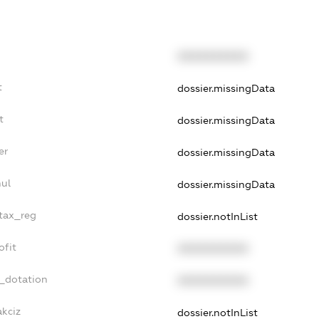
XXXXXXXXXX
t
dossier.missingData
t
dossier.missingData
er
dossier.missingData
nul
dossier.missingData
_tax_reg
dossier.notInList
ofit
XXXXXXXXXX
t_dotation
XXXXXXXXXX
akciz
dossier.notInList