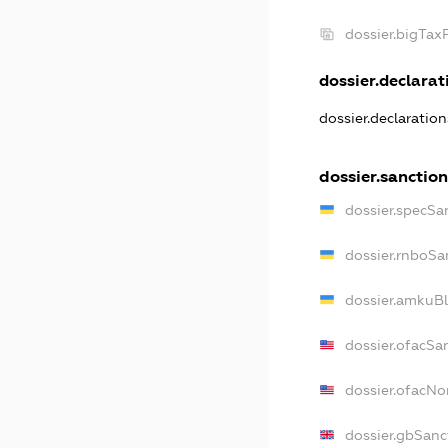
dossier.bigTa
dossier.declarati
dossier.declaratio
dossier.sanctio
dossier.specSa
dossier.rnboSa
dossier.amkuBl
dossier.ofacSa
dossier.ofacN
dossier.gbSanc