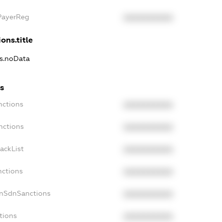
xPayerReg
XXXXXXXXXX
ons.title
ns.noData
ns
nctions
XXXXXXXXXX
nctions
XXXXXXXXXX
ackList
XXXXXXXXXX
nctions
XXXXXXXXXX
onSdnSanctions
XXXXXXXXXX
tions
XXXXXXXXXX