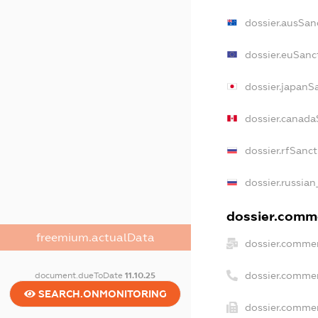
dossier.ausSan
dossier.euSanc
dossier.japanS
dossier.canada
dossier.rfSanc
dossier.russian
dossier.comme
freemium.actualData
dossier.commer
dossier.comme
document.dueToDate
11.10.25
SEARCH.ONMONITORING
dossier.commer