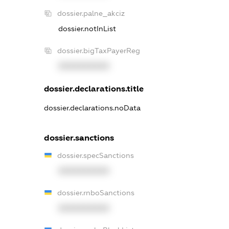
dossier.palne_akciz
dossier.notInList
dossier.bigTaxPayerReg
XXXXXXXXXX
dossier.declarations.title
dossier.declarations.noData
dossier.sanctions
dossier.specSanctions
XXXXXXXXXX
dossier.rnboSanctions
XXXXXXXXXX