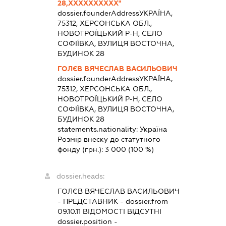
28,ХХХХХХХХХХ"
dossier.founderAddress
УКРАЇНА,
75312, ХЕРСОНСЬКА ОБЛ.,
НОВОТРОЇЦЬКИЙ Р-Н, СЕЛО
СОФІЇВКА, ВУЛИЦЯ ВОСТОЧНА,
БУДИНОК 28
ГОЛЄВ ВЯЧЕСЛАВ ВАСИЛЬОВИЧ
dossier.founderAddress
УКРАЇНА,
75312, ХЕРСОНСЬКА ОБЛ.,
НОВОТРОЇЦЬКИЙ Р-Н, СЕЛО
СОФІЇВКА, ВУЛИЦЯ ВОСТОЧНА,
БУДИНОК 28
statements.nationality:
Україна
Розмір внеску до статутного
фонду (грн.):
3 000
(100 %)
dossier.heads:
ГОЛЄВ ВЯЧЕСЛАВ ВАСИЛЬОВИЧ
-
ПРЕДСТАВНИК
- dossier.from
09.10.11
ВІДОМОСТІ ВІДСУТНІ
dossier.position -