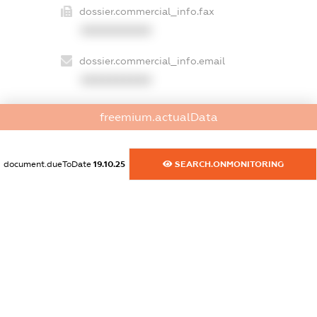
dossier.commercial_info.fax
XXXXXXXXXX
dossier.commercial_info.email
XXXXXXXXXX
dossier.commercial_info.website
freemium.actualData
XXXXXXXXXX
dossier.commercial_info.activity
document.dueToDate
19.10.25
SEARCH.ONMONITORING
XXXXXXXXXX
freemium.exampleText_1
freemium.exampleText_2
freemium.anonymousPerSearch2
FREEMIUM.DETAILS
FREEMIUM.REGISTER