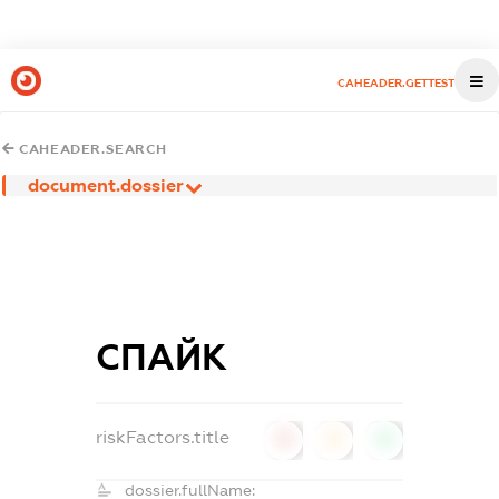
CAHEADER.GETTEST
CAHEADER.SEARCH
document.dossier
СПАЙК
riskFactors.title
0
0
0
dossier.fullName: