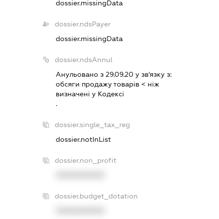
dossier.missingData
dossier.ndsPayer
dossier.missingData
dossier.ndsAnnul
Анульовано з 29.09.20 у зв'язку з:
обсяги продажу товарiв < нiж
визначенi у Кодексi
.
dossier.single_tax_reg
dossier.notInList
dossier.non_profit
XXXXXXXXXX
dossier.budget_dotation
XXXXXXXXXX