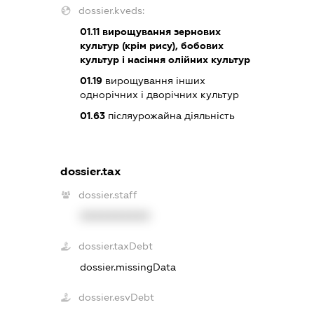
dossier.kveds:
01.11
вирощування зернових
культур (крім рису), бобових
культур і насіння олійних культур
01.19
вирощування інших
однорічних і дворічних культур
01.63
післяурожайна діяльність
dossier.tax
dossier.staff
XXXXXXXXXX
dossier.taxDebt
dossier.missingData
dossier.esvDebt