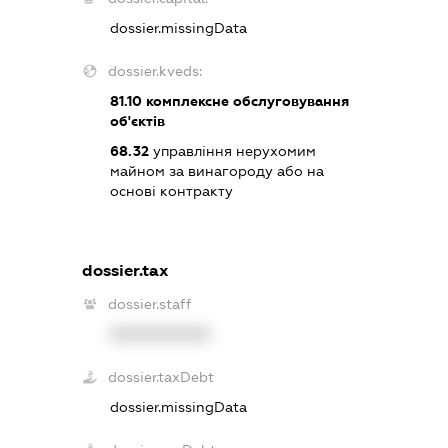
dossier.missingData
dossier.kveds:
81.10
комплексне обслуговування
об'єктів
68.32
управління нерухомим
майном за винагороду або на
основі контракту
dossier.tax
dossier.staff
XXXXXXXXXX
dossier.taxDebt
dossier.missingData