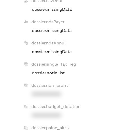
dossier.esvDebt
dossier.missingData
dossier.ndsPayer
dossier.missingData
dossier.ndsAnnul
dossier.missingData
dossier.single_tax_reg
dossier.notInList
dossier.non_profit
XXXXXXXXXX
dossier.budget_dotation
XXXXXXXXXX
dossier.palne_akciz