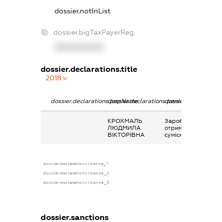
dossier.notInList
dossier.bigTaxPayerReg
XXXXXXXXXX
dossier.declarations.title
2018
dossier.declarations.pepName
dossier.declarations.personName
dossier.declaration
КРОХМАЛЬ
Заробітна плата
ЛЮДМИЛА
отримана за
ВІКТОРІВНА
сумісництвом
dossier.declarations.license_1
dossier.declarations.license_2
dossier.declarations.license_3
dossier.sanctions