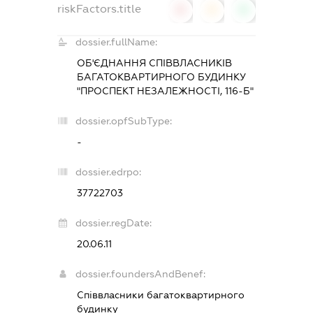
riskFactors.title
0
0
0
dossier.fullName:
ОБ'ЄДНАННЯ СПІВВЛАСНИКІВ
БАГАТОКВАРТИРНОГО БУДИНКУ
"ПРОСПЕКТ НЕЗАЛЕЖНОСТІ, 116-Б"
dossier.opfSubType:
-
dossier.edrpo:
37722703
dossier.regDate:
20.06.11
dossier.foundersAndBenef:
Співвласники багатоквартирного
будинку