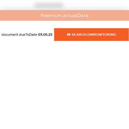
XXXXXXXXXX
freemium.actualData
dossier.commercial_info.phone
XXXXXXXXXX
document.dueToDate
03.05.25
SEARCH.ONMONITORING
dossier.commercial_info.fax
XXXXXXXXXX
dossier.commercial_info.email
XXXXXXXXXX
dossier.commercial_info.website
XXXXXXXXXX
dossier.commercial_info.activity
XXXXXXXXXX