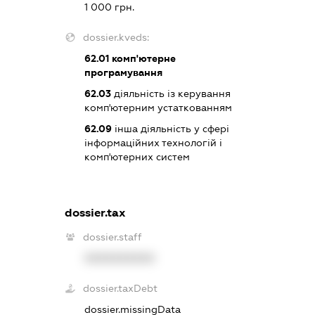
1 000 грн.
dossier.kveds:
62.01
комп'ютерне
програмування
62.03
діяльність із керування
комп'ютерним устаткованням
62.09
інша діяльність у сфері
інформаційних технологій і
комп'ютерних систем
dossier.tax
dossier.staff
XXXXXXXXXX
dossier.taxDebt
dossier.missingData