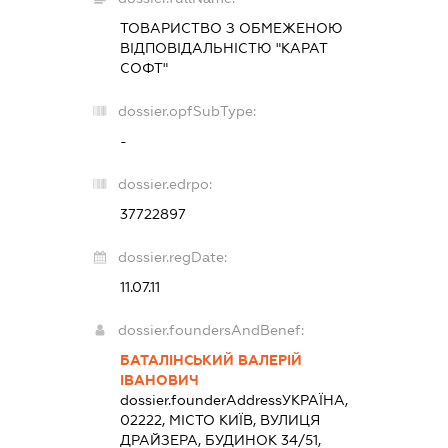
ТОВАРИСТВО З ОБМЕЖЕНОЮ
ВІДПОВІДАЛЬНІСТЮ "КАРАТ
СОФТ"
dossier.opfSubType:
-
dossier.edrpo:
37722897
dossier.regDate:
11.07.11
dossier.foundersAndBenef:
БАТАЛІНСЬКИЙ ВАЛЕРІЙ
ІВАНОВИЧ
dossier.founderAddress
УКРАЇНА,
02222, МІСТО КИЇВ, ВУЛИЦЯ
ДРАЙЗЕРА, БУДИНОК 34/51,