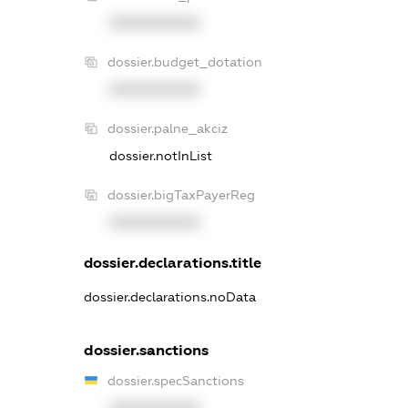
XXXXXXXXXX
dossier.budget_dotation
XXXXXXXXXX
dossier.palne_akciz
dossier.notInList
dossier.bigTaxPayerReg
XXXXXXXXXX
dossier.declarations.title
dossier.declarations.noData
dossier.sanctions
dossier.specSanctions