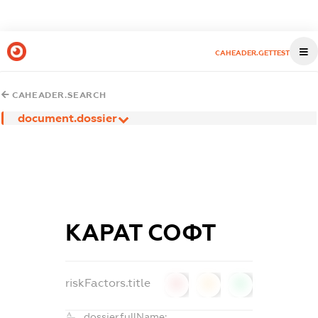
CAHEADER.GETTEST
CAHEADER.SEARCH
document.dossier
КАРАТ СОФТ
riskFactors.title
0
0
0
dossier.fullName: