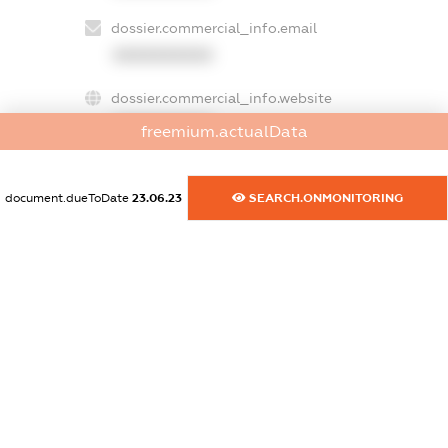
dossier.commercial_info.email
XXXXXXXXXX
dossier.commercial_info.website
XXXXXXXXXX
freemium.actualData
dossier.commercial_info.activity
XXXXXXXXXX
document.dueToDate
23.06.23
SEARCH.ONMONITORING
freemium.exampleText_1
freemium.exampleText_2
freemium.anonymousPerSearch2
FREEMIUM.DETAILS
FREEMIUM.REGISTER