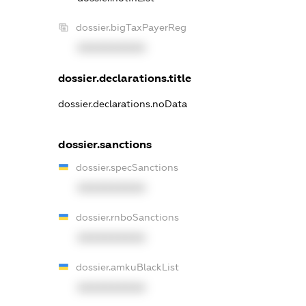
dossier.bigTaxPayerReg
XXXXXXXXXX
dossier.declarations.title
dossier.declarations.noData
dossier.sanctions
dossier.specSanctions
XXXXXXXXXX
dossier.rnboSanctions
XXXXXXXXXX
dossier.amkuBlackList
XXXXXXXXXX