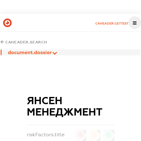
CAHEADER.GETTEST
CAHEADER.SEARCH
document.dossier
ЯНСЕН
МЕНЕДЖМЕНТ
riskFactors.title
0
0
0