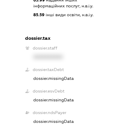
інформаційних послуг, н.в.і.у.
85.59
інші види освіти, н.в.і.у.
dossier.tax
dossier.staff
XXXXXXXXXX
dossier.taxDebt
dossier.missingData
dossier.esvDebt
dossier.missingData
dossier.ndsPayer
dossier.missingData