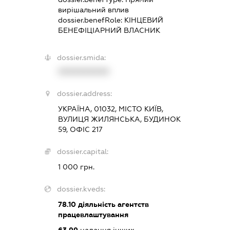
вирішальний вплив
dossier.benefRole:
КІНЦЕВИЙ
БЕНЕФІЦІАРНИЙ ВЛАСНИК
dossier.smida:
XXXXXXXXXX
dossier.address:
УКРАЇНА, 01032, МІСТО КИЇВ,
ВУЛИЦЯ ЖИЛЯНСЬКА, БУДИНОК
59, ОФІС 217
dossier.capital:
1 000 грн.
dossier.kveds:
78.10
діяльність агентств
працевлаштування
63.99
надання інших