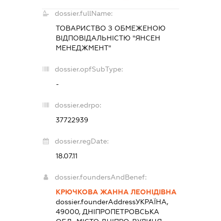
dossier.fullName:
ТОВАРИСТВО З ОБМЕЖЕНОЮ
ВІДПОВІДАЛЬНІСТЮ "ЯНСЕН
МЕНЕДЖМЕНТ"
dossier.opfSubType:
-
dossier.edrpo:
37722939
dossier.regDate:
18.07.11
dossier.foundersAndBenef:
КРЮЧКОВА ЖАННА ЛЕОНІДІВНА
dossier.founderAddress
УКРАЇНА,
49000, ДНІПРОПЕТРОВСЬКА