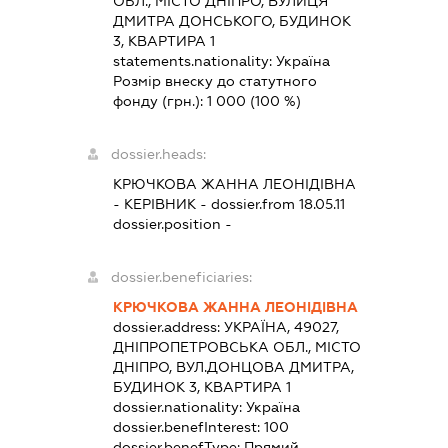
ОБЛ., МІСТО ДНІПРО, ВУЛИЦЯ
ДМИТРА ДОНСЬКОГО, БУДИНОК
3, КВАРТИРА 1
statements.nationality:
Україна
Розмір внеску до статутного
фонду (грн.):
1 000
(100 %)
dossier.heads:
КРЮЧКОВА ЖАННА ЛЕОНІДІВНА
-
КЕРІВНИК
- dossier.from 18.05.11
dossier.position -
dossier.beneficiaries:
КРЮЧКОВА ЖАННА ЛЕОНІДІВНА
dossier.address:
УКРАЇНА, 49027,
ДНІПРОПЕТРОВСЬКА ОБЛ., МІСТО
ДНІПРО, ВУЛ.ДОНЦОВА ДМИТРА,
БУДИНОК 3, КВАРТИРА 1
dossier.nationality:
Україна
dossier.benefInterest:
100
dossier.benefType:
Прямий