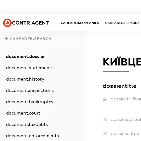
CONTR AGENT
CAHEADER.COMPANIES
CAHEADER.PERSONS
CAHEADER.SEARCH
document.dossier
КИЇВЦ
document.statements
document.history
dossier.title
document.inspections
dossier.fullN
document.bankruptcy
document.court
dossier.opfSu
document.taxdebts
dossier.edrpo:
document.enforcements