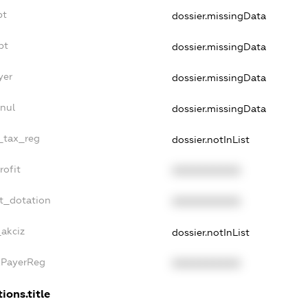
bt
dossier.missingData
bt
dossier.missingData
yer
dossier.missingData
nul
dossier.missingData
e_tax_reg
dossier.notInList
rofit
XXXXXXXXXX
et_dotation
XXXXXXXXXX
_akciz
dossier.notInList
xPayerReg
XXXXXXXXXX
ions.title