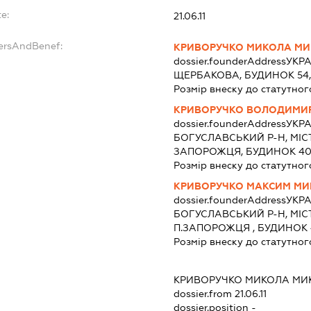
e:
21.06.11
dersAndBenef:
КРИВОРУЧКО МИКОЛА М
dossier.founderAddress
УКРА
ЩЕРБАКОВА, БУДИНОК 54,
Розмір внеску до статутног
КРИВОРУЧКО ВОЛОДИМИ
dossier.founderAddress
УКРА
БОГУСЛАВСЬКИЙ Р-Н, МІС
ЗАПОРОЖЦЯ, БУДИНОК 4
Розмір внеску до статутног
КРИВОРУЧКО МАКСИМ М
dossier.founderAddress
УКРА
БОГУСЛАВСЬКИЙ Р-Н, МІС
П.ЗАПОРОЖЦЯ , БУДИНОК 
Розмір внеску до статутног
КРИВОРУЧКО МИКОЛА М
dossier.from 21.06.11
dossier.position -