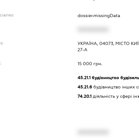
ciaries:
dossier.missingData
XXXXXXXXXX
s:
УКРАЇНА, 04073, МІСТО К
27-А
:
15 000 грн.
45.21.1
будівництво будівел
45.21.6
будівництво інших 
74.20.1
діяльність у сфері і
XXXXXXXXXX