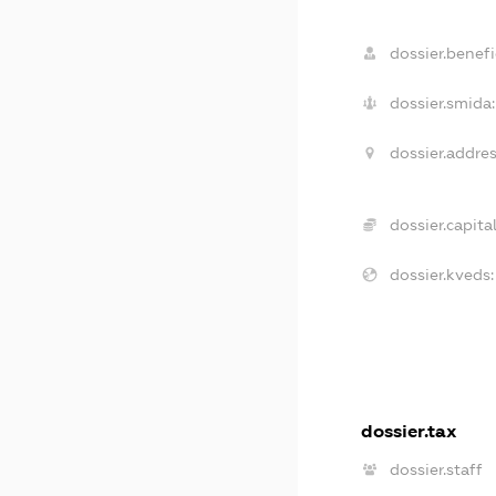
dossier.benefi
dossier.smida:
dossier.addres
dossier.capital
dossier.kveds:
dossier.tax
dossier.staff