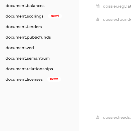
document.balances
dossier.regDat
document.scorings
new!
dossier.foun
document.tenders
document.publicfunds
document.ved
document.semantrum
document.relationships
document.licenses
new!
dossier.heads: