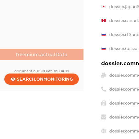
dossier.japan
dossier.canad
dossier.rfSan
dossier.russia
freemium.actualData
dossier.comme
document.dueToDate
09.04.21
dossier.comme
SEARCH.ONMONITORING
dossier.comme
dossier.comme
dossier.comme
dossier.comme