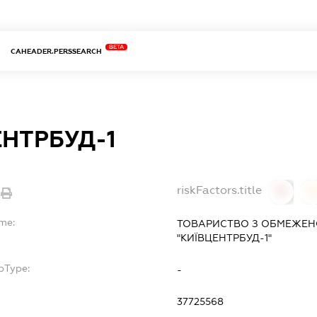
BETA
CAHEADER.PERSSEARCH
ЕНТРБУД-1
riskFactors.title
0
ame:
ТОВАРИСТВО З ОБМЕЖЕН
"КИЇВЦЕНТРБУД-1"
bType:
-
37725568