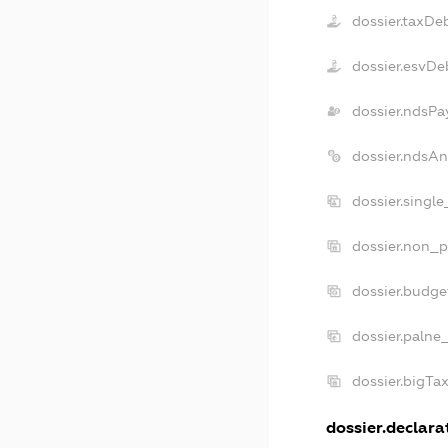
dossier.taxDe
dossier.esvDe
dossier.ndsPa
dossier.ndsAn
dossier.singl
dossier.non_p
dossier.budg
dossier.palne
dossier.bigTa
dossier.declarat