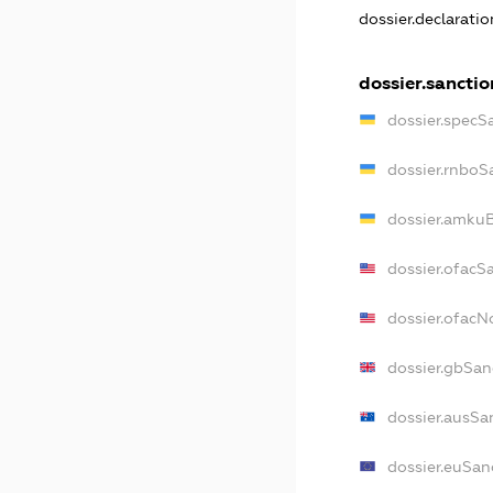
dossier.declarati
dossier.sanctio
dossier.specS
dossier.rnboS
dossier.amkuB
dossier.ofacS
dossier.ofac
dossier.gbSan
dossier.ausSa
dossier.euSan