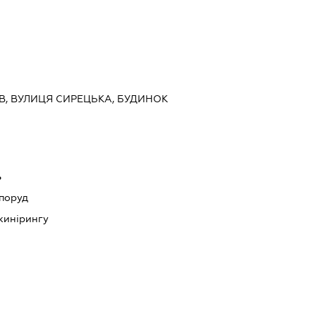
ИЇВ, ВУЛИЦЯ СИРЕЦЬКА, БУДИНОК
ь
споруд
нжинірингу