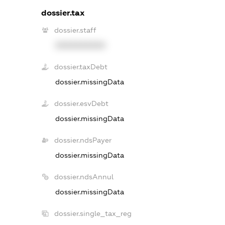
dossier.tax
dossier.staff
XXXXXXXXXX
dossier.taxDebt
dossier.missingData
dossier.esvDebt
dossier.missingData
dossier.ndsPayer
dossier.missingData
dossier.ndsAnnul
dossier.missingData
dossier.single_tax_reg