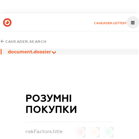
CAHEADER.GETTEST
CAHEADER.SEARCH
document.dossier
РОЗУМНІ
ПОКУПКИ
riskFactors.title
0
0
0