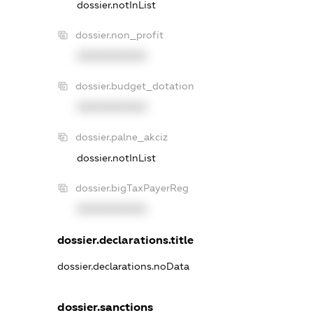
dossier.notInList
dossier.non_profit
XXXXXXXXXX
dossier.budget_dotation
XXXXXXXXXX
dossier.palne_akciz
dossier.notInList
dossier.bigTaxPayerReg
XXXXXXXXXX
dossier.declarations.title
dossier.declarations.noData
dossier.sanctions