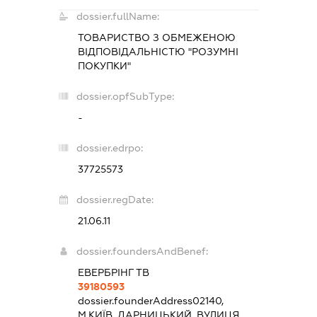
dossier.fullName:
ТОВАРИСТВО З ОБМЕЖЕНОЮ
ВІДПОВІДАЛЬНІСТЮ "РОЗУМНІ
ПОКУПКИ"
dossier.opfSubType:
-
dossier.edrpo:
37725573
dossier.regDate:
21.06.11
dossier.foundersAndBenef:
ЕВЕРБРІНГ ТВ
39180593
dossier.founderAddress
02140,
М.КИЇВ, ДАРНИЦЬКИЙ, ВУЛИЦЯ