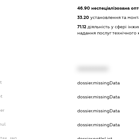
46.90
неспеціалізована опт
33.20
установлення та монт
71.12
діяльність у сфері інжин
надання послуг технічного 
XXXXXXXXXX
t
dossier.missingData
bt
dossier.missingData
er
dossier.missingData
nul
dossier.missingData
_tax_reg
dossier.notInList