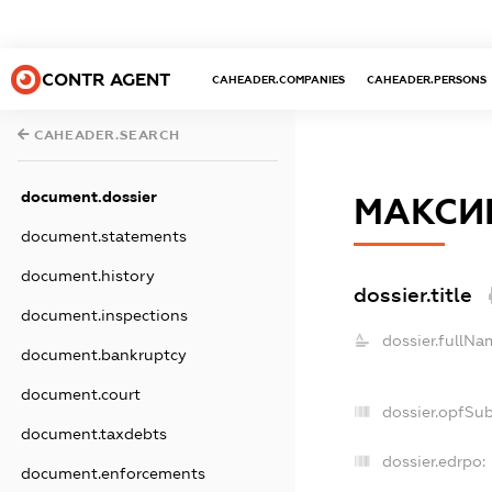
CONTR AGENT
CAHEADER.COMPANIES
CAHEADER.PERSONS
CAHEADER.SEARCH
document.dossier
МАКСИ
document.statements
document.history
dossier.title
document.inspections
dossier.fullNa
document.bankruptcy
document.court
dossier.opfSu
document.taxdebts
dossier.edrpo:
document.enforcements