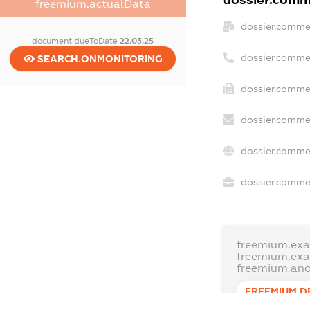
dossier.comme
freemium.actualData
dossier.comme
document.dueToDate
22.03.25
dossier.comme
SEARCH.ONMONITORING
dossier.commer
dossier.commer
dossier.commer
dossier.commer
freemium.exa
freemium.ex
freemium.an
FREEMIUM.D