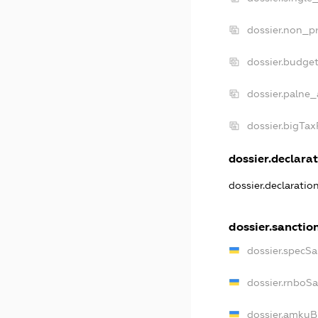
dossier.non_pr
dossier.budge
dossier.palne_
dossier.bigTa
dossier.declarat
dossier.declarati
dossier.sanctio
dossier.specS
dossier.rnboS
dossier.amkuB