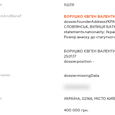
e:
11.07.11
ersAndBenef:
БОРУШКО ЄВГЕН ВАЛЕНТ
dossier.founderAddress
УКРА
СЛОВ'ЯНСЬК, ВУЛИЦЯ БАТ
statements.nationality:
Укра
Розмір внеску до статутног
БОРУШКО ЄВГЕН ВАЛЕНТ
25.01.17
dossier.position -
iaries:
dossier.missingData
XXXXXXXXXX
s:
УКРАЇНА, 02166, МІСТО КИ
:
400 000 грн.