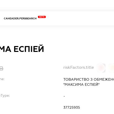
BETA
CAHEADER.PERSSEARCH
МА ЕСПІЕЙ
riskFactors.title
0
0
me:
ТОВАРИСТВО З ОБМЕЖЕН
"МАКСИМА ЕСПІЕЙ"
bType:
-
37725935