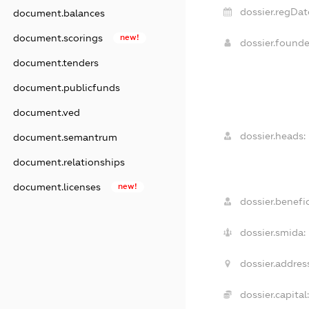
dossier.regDat
document.balances
document.scorings
new!
dossier.found
document.tenders
document.publicfunds
document.ved
dossier.heads:
document.semantrum
document.relationships
document.licenses
new!
dossier.benefic
dossier.smida:
dossier.addres
dossier.capital