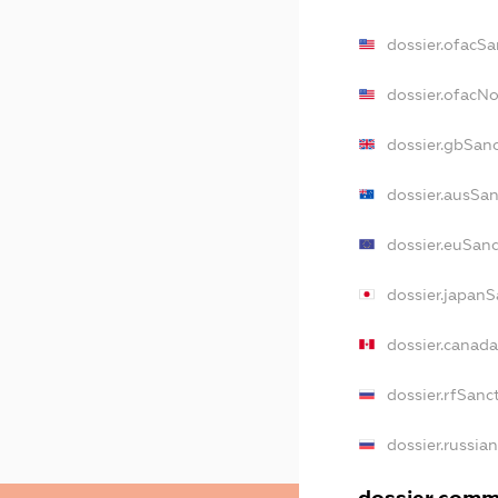
dossier.ofacSa
dossier.ofacN
dossier.gbSan
dossier.ausSa
dossier.euSan
dossier.japanS
dossier.canad
dossier.rfSanc
dossier.russia