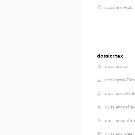
dossier.kveds:
dossier.tax
dossier.staff
dossier.taxDeb
dossier.esvDe
dossier.ndsPay
dossier.ndsAn
dossier.single