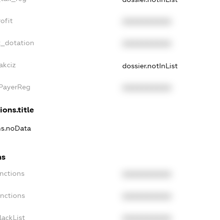
ofit
XXXXXXXXXX
t_dotation
XXXXXXXXXX
akciz
dossier.notInList
xPayerReg
XXXXXXXXXX
ions.title
ons.noData
ns
anctions
XXXXXXXXXX
anctions
XXXXXXXXXX
lackList
XXXXXXXXXX