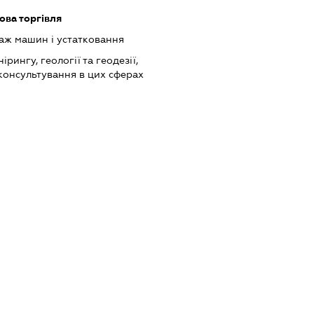
ова торгівля
аж машин і устатковання
ірингу, геології та геодезії,
консультування в цих сферах