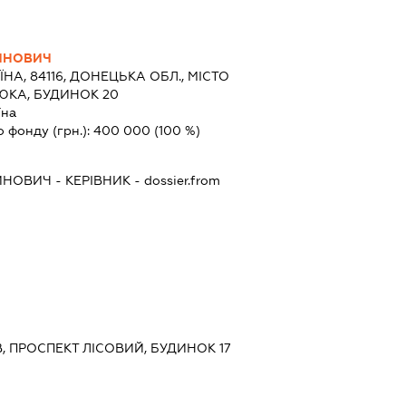
ИНОВИЧ
ЇНА, 84116, ДОНЕЦЬКА ОБЛ., МІСТО
ЮКА, БУДИНОК 20
їна
о фонду (грн.):
400 000
(100 %)
ИНОВИЧ
-
КЕРІВНИК
- dossier.from
ЇВ, ПРОСПЕКТ ЛІСОВИЙ, БУДИНОК 17