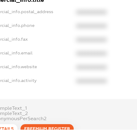
rcial_info.title
rcial_info.postal_address
XXXXXXXXXX
rcial_info.phone
XXXXXXXXXX
cial_info.fax
XXXXXXXXXX
cial_info.email
XXXXXXXXXX
cial_info.website
XXXXXXXXXX
cial_info.activity
XXXXXXXXXX
mpleText_1
ampleText_2
onymousPerSearch2
ETAILS
FREEMIUM.REGISTER