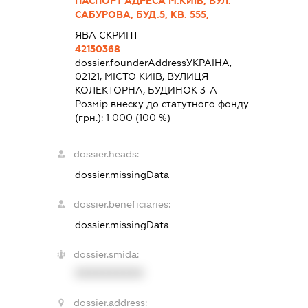
ПАСПОРТ АДРЕСА М.КИЇВ, ВУЛ.
САБУРОВА, БУД.5, КВ. 555,
ЯВА СКРИПТ
42150368
dossier.founderAddress
УКРАЇНА,
02121, МІСТО КИЇВ, ВУЛИЦЯ
КОЛЕКТОРНА, БУДИНОК 3-А
Розмір внеску до статутного фонду
(грн.):
1 000
(100 %)
dossier.heads:
dossier.missingData
dossier.beneficiaries:
dossier.missingData
dossier.smida:
XXXXXXXXXX
dossier.address: