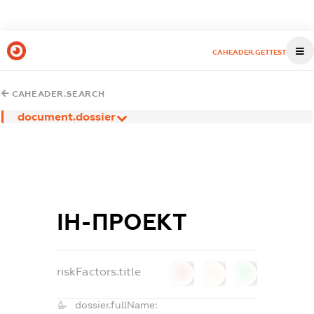
CAHEADER.GETTEST
CAHEADER.SEARCH
document.dossier
ІН-ПРОЕКТ
riskFactors.title
0
0
0
dossier.fullName: