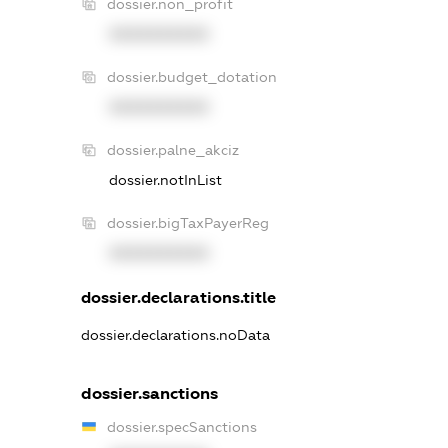
dossier.non_profit
XXXXXXXXXX
dossier.budget_dotation
XXXXXXXXXX
dossier.palne_akciz
dossier.notInList
dossier.bigTaxPayerReg
XXXXXXXXXX
dossier.declarations.title
dossier.declarations.noData
dossier.sanctions
dossier.specSanctions