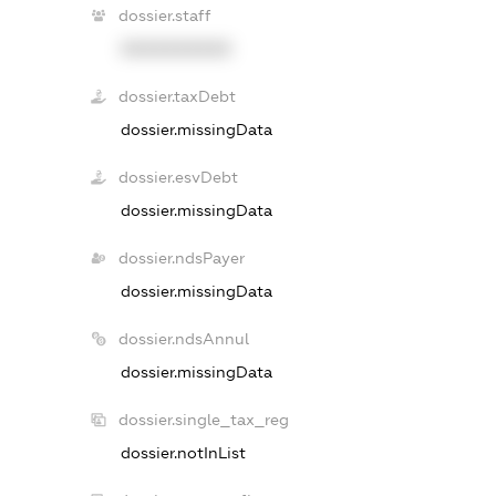
dossier.staff
XXXXXXXXXX
dossier.taxDebt
dossier.missingData
dossier.esvDebt
dossier.missingData
dossier.ndsPayer
dossier.missingData
dossier.ndsAnnul
dossier.missingData
dossier.single_tax_reg
dossier.notInList