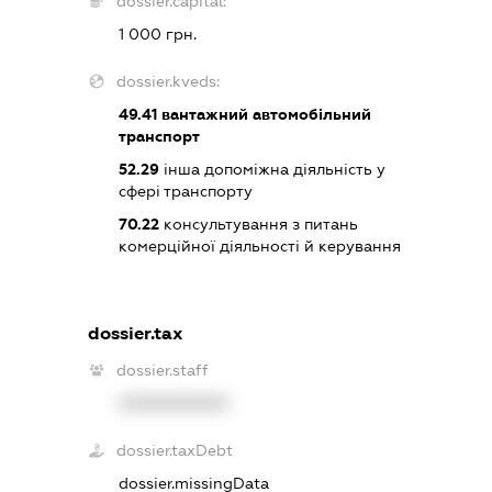
dossier.capital:
1 000 грн.
dossier.kveds:
49.41
вантажний автомобільний
транспорт
52.29
інша допоміжна діяльність у
сфері транспорту
70.22
консультування з питань
комерційної діяльності й керування
dossier.tax
dossier.staff
XXXXXXXXXX
dossier.taxDebt
dossier.missingData