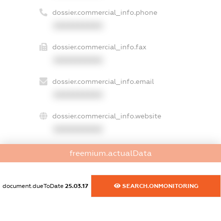
dossier.commercial_info.phone
XXXXXXXXXX
dossier.commercial_info.fax
XXXXXXXXXX
dossier.commercial_info.email
XXXXXXXXXX
dossier.commercial_info.website
XXXXXXXXXX
dossier.commercial_info.activity
freemium.actualData
XXXXXXXXXX
document.dueToDate
25.03.17
SEARCH.ONMONITORING
freemium.exampleText_1
freemium.exampleText_2