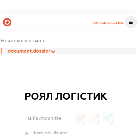
CAHEADER.GETTEST
CAHEADER.SEARCH
document.dossier
РОЯЛ ЛОГІСТИК
riskFactors.title
0
0
0
dossier.fullName: