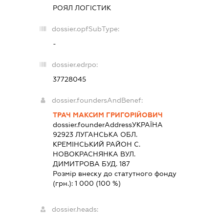
РОЯЛ ЛОГІСТИК
dossier.opfSubType:
-
dossier.edrpo:
37728045
dossier.foundersAndBenef:
ТРАЧ МАКСИМ ГРИГОРІЙОВИЧ
dossier.founderAddress
УКРАЇНА
92923 ЛУГАНСЬКА ОБЛ.
КРЕМIНСЬКИЙ РАЙОН С.
НОВОКРАСНЯНКА ВУЛ.
ДИМИТРОВА БУД. 187
Розмір внеску до статутного фонду
(грн.):
1 000
(100 %)
dossier.heads: