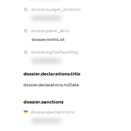
dossier.budget_dotation
XXXXXXXXXX
dossier.palne_akciz
dossier.notInList
dossier.bigTaxPayerReg
XXXXXXXXXX
dossier.declarations.title
dossier.declarations.noData
dossier.sanctions
dossier.specSanctions
XXXXXXXXXX