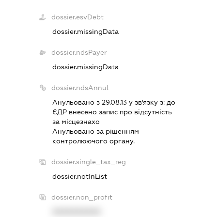
dossier.esvDebt
dossier.missingData
dossier.ndsPayer
dossier.missingData
dossier.ndsAnnul
Анульовано з 29.08.13 у зв'язку з:
до
ЄДР внесено запис про вiдсутнiсть
за мiсцезнахо
Анульовано за рiшенням
контролюючого органу.
dossier.single_tax_reg
dossier.notInList
dossier.non_profit
XXXXXXXXXX