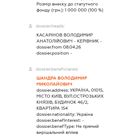
Розмір внеску до статутного
фонду (грн.):
1 000 000
(100 %)
dossier.heads:
КАСАРІНОВ ВОЛОДИМИР
АНАТОЛІЙОВИЧ
-
КЕРІВНИК
-
dossier.from 08.04.26
dossier.position -
dossier.beneficiaries:
ШАНДРА ВОЛОДИМИР
МИКОЛАЙОВИЧ
dossier.address:
УКРАЇНА, 01015,
МІСТО КИЇВ, ВУЛ.ОСТРОЗЬКИХ
КНЯЗІВ, БУДИНОК 46/2,
КВАРТИРА 154
dossier.nationality:
Україна
dossier.benefInterest:
-
dossier.benefType:
Не прямий
вирішальний вплив