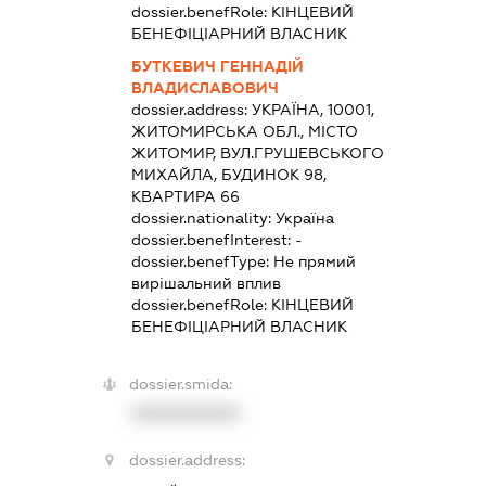
dossier.benefRole:
КІНЦЕВИЙ
БЕНЕФІЦІАРНИЙ ВЛАСНИК
БУТКЕВИЧ ГЕННАДІЙ
ВЛАДИСЛАВОВИЧ
dossier.address:
УКРАЇНА, 10001,
ЖИТОМИРСЬКА ОБЛ., МІСТО
ЖИТОМИР, ВУЛ.ГРУШЕВСЬКОГО
МИХАЙЛА, БУДИНОК 98,
КВАРТИРА 66
dossier.nationality:
Україна
dossier.benefInterest:
-
dossier.benefType:
Не прямий
вирішальний вплив
dossier.benefRole:
КІНЦЕВИЙ
БЕНЕФІЦІАРНИЙ ВЛАСНИК
dossier.smida:
XXXXXXXXXX
dossier.address: