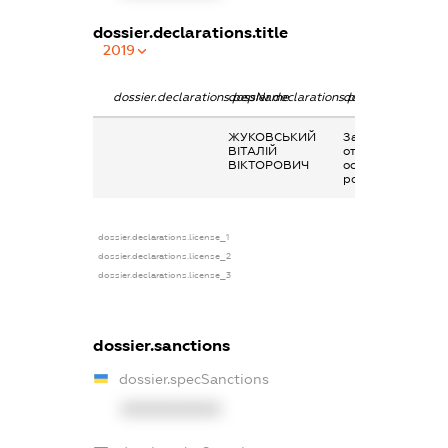
dossier.declarations.title
2019
dossier.declarations.pepName
dossier.declarations.personName
dossier.declarati
ЖУКОВСЬКИЙ
Заробітна плата
ВІТАЛІЙ
отримана за
ВІКТОРОВИЧ
основним місцем
роботи
dossier.declarations.license_1
dossier.declarations.license_2
dossier.declarations.license_3
dossier.sanctions
dossier.specSanctions
XXXXXXXXXX