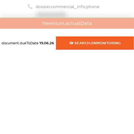
dossier.commercial_info.phone
XXXXXXXXXX
freemium.actualData
dossier.commercial_info.fax
XXXXXXXXXX
document.dueToDate
19.06.26
SEARCH.ONMONITORING
dossier.commercial_info.email
XXXXXXXXXX
dossier.commercial_info.website
XXXXXXXXXX
dossier.commercial_info.activity
XXXXXXXXXX
freemium.exampleText_1
freemium.exampleText_2