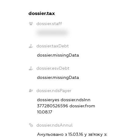
dossier.tax
dossier.staff
XXXXXXXXXX
dossier.taxDebt
dossier.missingData
dossier.esvDebt
dossier.missingData
dossier.ndsPayer
dossier.yes
dossier.ndsInn
377280526596
dossier.from
10.08.17
dossier.ndsAnnul
Анульовано з 15.03.16 у зв'язку з: