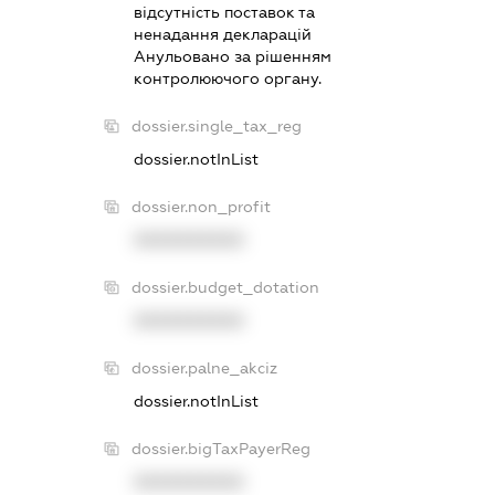
вiдсутнiсть поставок та
ненадання декларацiй
Анульовано за рiшенням
контролюючого органу.
dossier.single_tax_reg
dossier.notInList
dossier.non_profit
XXXXXXXXXX
dossier.budget_dotation
XXXXXXXXXX
dossier.palne_akciz
dossier.notInList
dossier.bigTaxPayerReg
XXXXXXXXXX