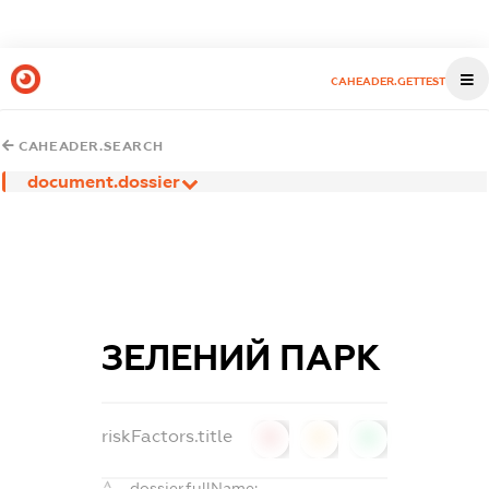
CAHEADER.GETTEST
CAHEADER.SEARCH
document.dossier
ЗЕЛЕНИЙ ПАРК
riskFactors.title
0
0
0
dossier.fullName: