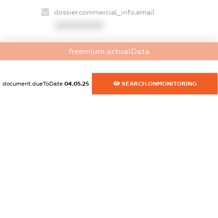
dossier.commercial_info.email
XXXXXXXXXX
dossier.commercial_info.website
freemium.actualData
XXXXXXXXXX
dossier.commercial_info.activity
document.dueToDate
04.05.25
SEARCH.ONMONITORING
XXXXXXXXXX
freemium.exampleText_1
freemium.exampleText_2
freemium.anonymousPerSearch2
FREEMIUM.DETAILS
FREEMIUM.REGISTER