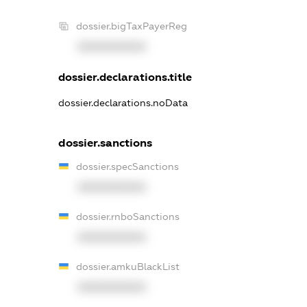
dossier.bigTaxPayerReg
XXXXXXXXXX
dossier.declarations.title
dossier.declarations.noData
dossier.sanctions
dossier.specSanctions
XXXXXXXXXX
dossier.rnboSanctions
XXXXXXXXXX
dossier.amkuBlackList
XXXXXXXXXX