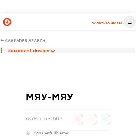
CAHEADER.GETTEST
CAHEADER.SEARCH
document.dossier
МЯУ-МЯУ
riskFactors.title
0
0
0
dossier.fullName: