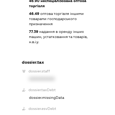
46.90
неспеціалізована оптова
торгівля
46.49
оптова торгівля іншими
товарами господарського
призначення
77.39
надання в оренду інших
машин, устатковання та товарів,
н.в.і.у.
dossier.tax
dossier.staff
XXXXXXXXXX
dossier.taxDebt
dossier.missingData
dossier.esvDebt