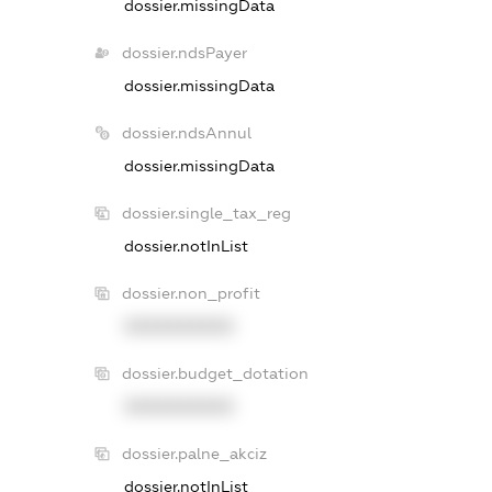
dossier.missingData
dossier.ndsPayer
dossier.missingData
dossier.ndsAnnul
dossier.missingData
dossier.single_tax_reg
dossier.notInList
dossier.non_profit
XXXXXXXXXX
dossier.budget_dotation
XXXXXXXXXX
dossier.palne_akciz
dossier.notInList