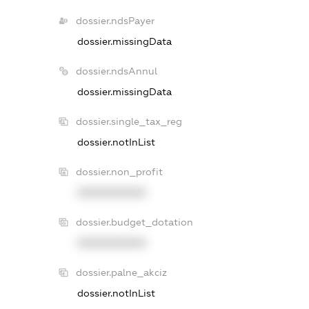
dossier.ndsPayer
dossier.missingData
dossier.ndsAnnul
dossier.missingData
dossier.single_tax_reg
dossier.notInList
dossier.non_profit
XXXXXXXXXX
dossier.budget_dotation
XXXXXXXXXX
dossier.palne_akciz
dossier.notInList