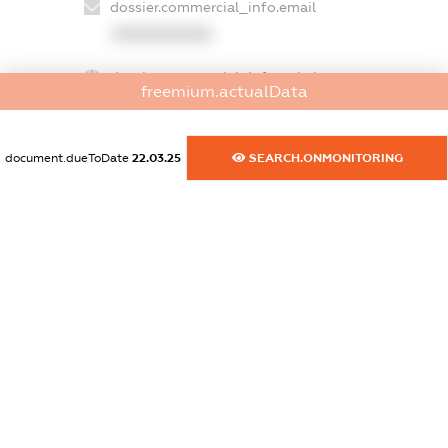
dossier.commercial_info.email
XXXXXXXXXX
dossier.commercial_info.website
freemium.actualData
XXXXXXXXXX
dossier.commercial_info.activity
document.dueToDate
22.03.25
SEARCH.ONMONITORING
XXXXXXXXXX
freemium.exampleText_1
freemium.exampleText_2
freemium.anonymousPerSearch2
FREEMIUM.DETAILS
FREEMIUM.REGISTER