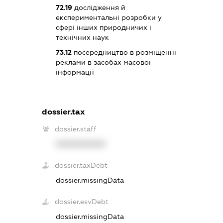
72.19
дослідження й
експериментальні розробки у
сфері інших природничих і
технічних наук
73.12
посередництво в розміщенні
реклами в засобах масової
інформації
dossier.tax
dossier.staff
XXXXXXXXXX
dossier.taxDebt
dossier.missingData
dossier.esvDebt
dossier.missingData