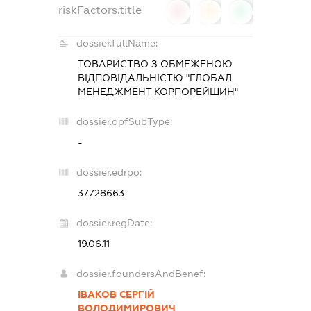
riskFactors.title
0
0
0
dossier.fullName:
ТОВАРИСТВО З ОБМЕЖЕНОЮ
ВІДПОВІДАЛЬНІСТЮ "ГЛОБАЛ
МЕНЕДЖМЕНТ КОРПОРЕЙШИН"
dossier.opfSubType:
-
dossier.edrpo:
37728663
dossier.regDate:
19.06.11
dossier.foundersAndBenef:
ІВАКОВ СЕРГІЙ
ВОЛОДИМИРОВИЧ