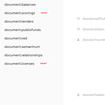
document.balances
document.scorings
new!
dossier.opfSu
document.tenders
dossier.edrpo:
document.publicfunds
document.ved
dossier.foun
document.semantrum
document.relationships
document.licenses
new!
dossier.heads: