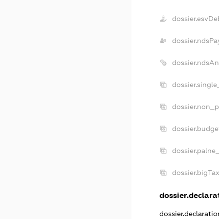
dossier.esvDe
dossier.ndsPa
dossier.ndsAn
dossier.singl
dossier.non_p
dossier.budge
dossier.palne
dossier.bigTa
dossier.declarat
dossier.declarati