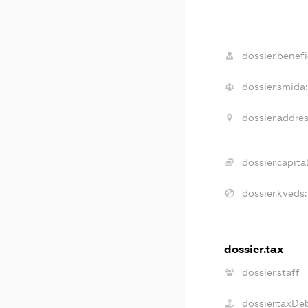
dossier.benefic
dossier.smida:
dossier.addres
dossier.capital
dossier.kveds:
dossier.tax
dossier.staff
dossier.taxDe