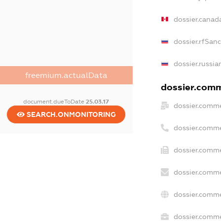
dossier.canad
dossier.rfSan
dossier.russia
freemium.actualData
dossier.comme
document.dueToDate
25.03.17
dossier.comme
SEARCH.ONMONITORING
dossier.comme
dossier.comme
dossier.comme
dossier.comme
dossier.commer