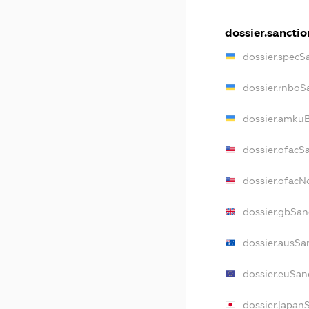
dossier.sanctio
dossier.specS
dossier.rnboS
dossier.amkuB
dossier.ofacS
dossier.ofac
dossier.gbSan
dossier.ausSa
dossier.euSan
dossier.japan