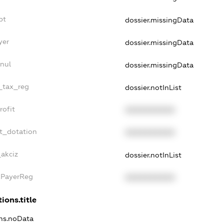
bt
dossier.missingData
yer
dossier.missingData
nul
dossier.missingData
e_tax_reg
dossier.notInList
rofit
XXXXXXXXXX
t_dotation
XXXXXXXXXX
_akciz
dossier.notInList
xPayerReg
XXXXXXXXXX
ions.title
ons.noData