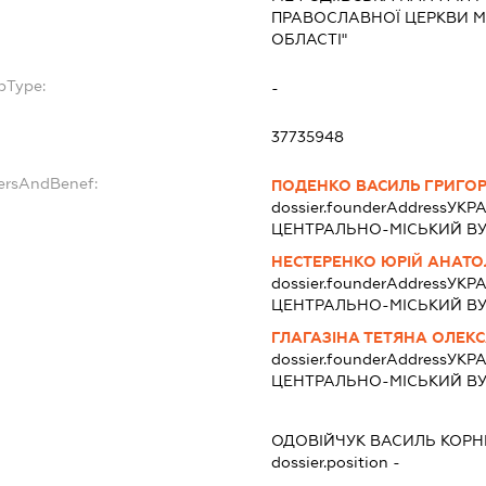
ПРАВОСЛАВНОЇ ЦЕРКВИ М
ОБЛАСТІ"
bType:
-
37735948
dersAndBenef:
ПОДЕНКО ВАСИЛЬ ГРИГО
dossier.founderAddress
УКРА
ЦЕНТРАЛЬНО-МІСЬКИЙ ВУЛ
НЕСТЕРЕНКО ЮРІЙ АНАТО
dossier.founderAddress
УКРА
ЦЕНТРАЛЬНО-МІСЬКИЙ ВУЛ.
ГЛАГАЗІНА ТЕТЯНА ОЛЕК
dossier.founderAddress
УКРА
ЦЕНТРАЛЬНО-МІСЬКИЙ ВУЛ.
ОДОВІЙЧУК ВАСИЛЬ КОРН
dossier.position -