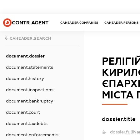
CONTR AGENT
CAHEADER.COMPANIES
CAHEADER.PERSONS
CAHEADER.SEARCH
document.dossier
РЕЛІГ
document.statements
КИРИЛ
document.history
ЄПАРХІ
document.inspections
МІСТА 
document.bankruptcy
document.court
dossier.title
document.taxdebts
dossier.fullNa
document.enforcements