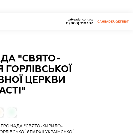
caHeader.contact
CAHEADER.GETTEST
0 (800) 210 102
ДА "СВЯТО-
 ГОРЛІВСЬКОЇ
ВНОЇ ЦЕРКВИ
АСТІ"
0
0
 ГРОМАДА "СВЯТО-КИРИЛО-
РЛІВСЬКОЇ ЄПАРХІЇ УКРАЇНСЬКОЇ