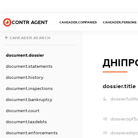
CONTR AGENT
CAHEADER.COMPANIES
CAHEADER.PERSONS
CAHEADER.SEARCH
document.dossier
ДНІПР
document.statements
document.history
dossier.title
document.inspections
dossier.full
document.bankruptcy
document.court
dossier.opfS
document.taxdebts
document.enforcements
dossier.edrpo