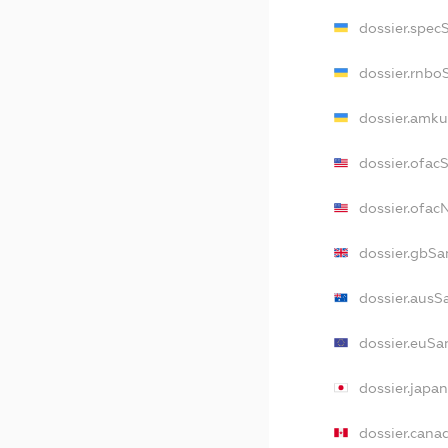
dossier.spec
dossier.rnbo
dossier.amku
dossier.ofac
dossier.ofa
dossier.gbSa
dossier.ausS
dossier.euSa
dossier.japa
dossier.cana