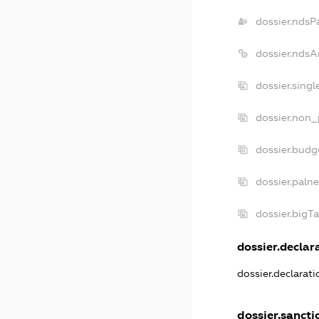
dossier.ndsP
dossier.ndsA
dossier.sing
dossier.non_
dossier.budg
dossier.paln
dossier.bigT
dossier.declara
dossier.declarat
dossier.sancti