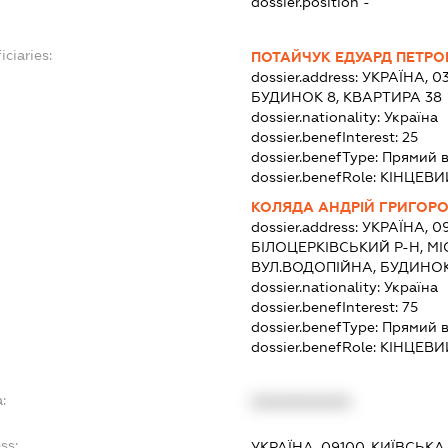
dossier.position -
iciaries:
ПОТАЙЧУК ЕДУАРД ПЕТРО
dossier.address:
УКРАЇНА, 0
БУДИНОК 8, КВАРТИРА 38
dossier.nationality:
Україна
dossier.benefInterest:
25
dossier.benefType:
Прямий в
dossier.benefRole:
КІНЦЕВИ
КОЛЯДА АНДРІЙ ГРИГОР
dossier.address:
УКРАЇНА, 0
БІЛОЦЕРКІВСЬКИЙ Р-Н, МІ
ВУЛ.ВОДОПІЙНА, БУДИНОК 
dossier.nationality:
Україна
dossier.benefInterest:
75
dossier.benefType:
Прямий в
dossier.benefRole:
КІНЦЕВИ
:
XXXXXXXXXX
ss:
УКРАЇНА, 09100, КИЇВСЬКА