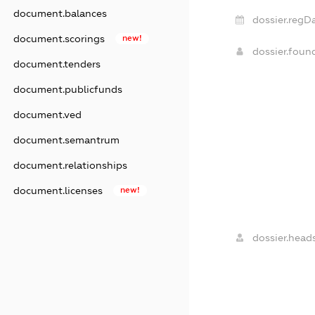
document.balances
dossier.regDa
document.scorings
new!
dossier.fou
document.tenders
document.publicfunds
document.ved
document.semantrum
document.relationships
document.licenses
new!
dossier.heads