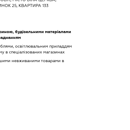
НОК 25, КВАРТИРА 133
виною, будівельними матеріалами
бладнанням
еблями, освітлювальним приладдям
му в спеціалізованих магазинах
ншими невживаними товарами в