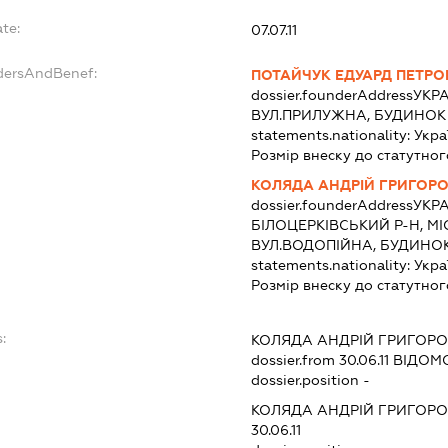
te:
07.07.11
ndersAndBenef:
ПОТАЙЧУК ЕДУАРД ПЕТРО
dossier.founderAddress
УКРА
ВУЛ.ПРИЛУЖНА, БУДИНОК 
statements.nationality:
Укра
Розмір внеску до статутног
КОЛЯДА АНДРІЙ ГРИГОР
dossier.founderAddress
УКРА
БІЛОЦЕРКІВСЬКИЙ Р-Н, МІ
ВУЛ.ВОДОПІЙНА, БУДИНОК 
statements.nationality:
Укра
Розмір внеску до статутног
:
КОЛЯДА АНДРІЙ ГРИГОР
dossier.from 30.06.11
ВІДОМО
dossier.position -
КОЛЯДА АНДРІЙ ГРИГОР
30.06.11