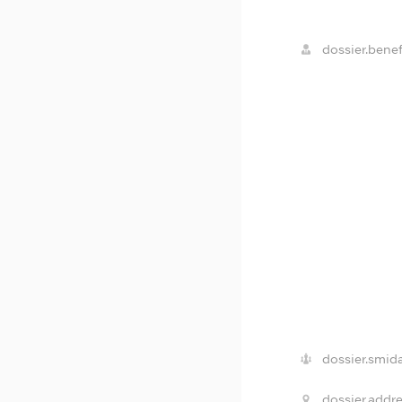
dossier.benef
dossier.smida
dossier.addre