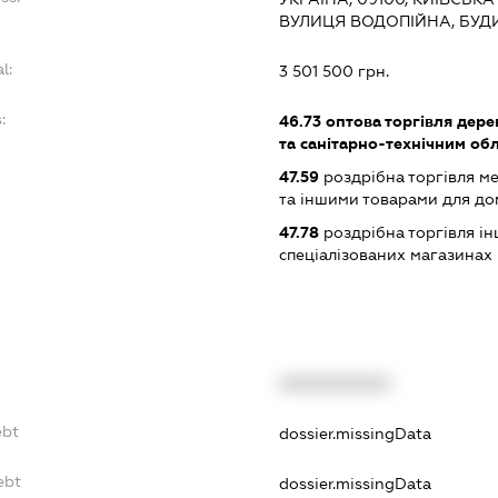
ВУЛИЦЯ ВОДОПІЙНА, БУДИ
l:
3 501 500 грн.
:
46.73
оптова торгівля дере
та санітарно-технічним о
47.59
роздрібна торгівля м
та іншими товарами для до
47.78
роздрібна торгівля і
спеціалізованих магазинах
XXXXXXXXXX
ebt
dossier.missingData
ebt
dossier.missingData