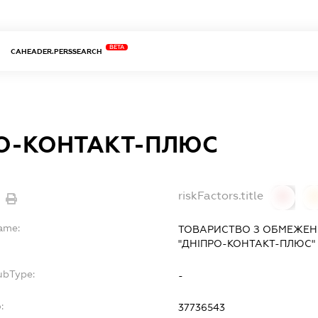
BETA
CAHEADER.PERSSEARCH
О-КОНТАКТ-ПЛЮС
riskFactors.title
0
Name:
ТОВАРИСТВО З ОБМЕЖЕН
"ДНІПРО-КОНТАКТ-ПЛЮС"
ubType:
-
:
37736543