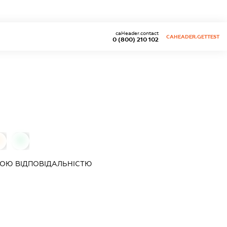
caHeader.contact
CAHEADER.GETTEST
0 (800) 210 102
0
0
ОЮ ВІДПОВІДАЛЬНІСТЮ