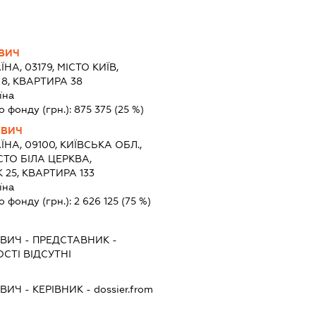
ВИЧ
ЇНА, 03179, МІСТО КИЇВ,
8, КВАРТИРА 38
їна
о фонду (грн.):
875 375
(25 %)
ОВИЧ
ЇНА, 09100, КИЇВСЬКА ОБЛ.,
СТО БІЛА ЦЕРКВА,
25, КВАРТИРА 133
їна
о фонду (грн.):
2 626 125
(75 %)
ОВИЧ
-
ПРЕДСТАВНИК
-
СТІ ВІДСУТНІ
ОВИЧ
-
КЕРІВНИК
- dossier.from