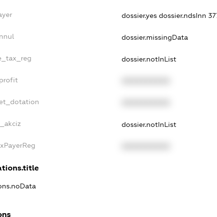
ayer
dossier.yes
dossier.ndsInn 3
nnul
dossier.missingData
le_tax_reg
dossier.notInList
profit
XXXXXXXXXX
et_dotation
XXXXXXXXXX
e_akciz
dossier.notInList
axPayerReg
XXXXXXXXXX
tions.title
ions.noData
ons