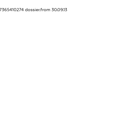
77365410274
dossier.from 30.09.13