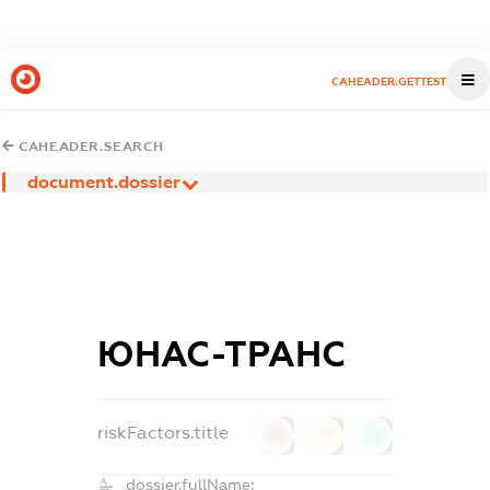
CAHEADER.GETTEST
CAHEADER.SEARCH
document.dossier
ЮНАС-ТРАНС
riskFactors.title
0
0
0
dossier.fullName: