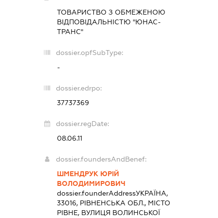
ТОВАРИСТВО З ОБМЕЖЕНОЮ
ВІДПОВІДАЛЬНІСТЮ "ЮНАС-
ТРАНС"
dossier.opfSubType:
-
dossier.edrpo:
37737369
dossier.regDate:
08.06.11
dossier.foundersAndBenef:
ШМЕНДРУК ЮРІЙ
ВОЛОДИМИРОВИЧ
dossier.founderAddress
УКРАЇНА,
33016, РІВНЕНСЬКА ОБЛ., МІСТО
РІВНЕ, ВУЛИЦЯ ВОЛИНСЬКОЇ