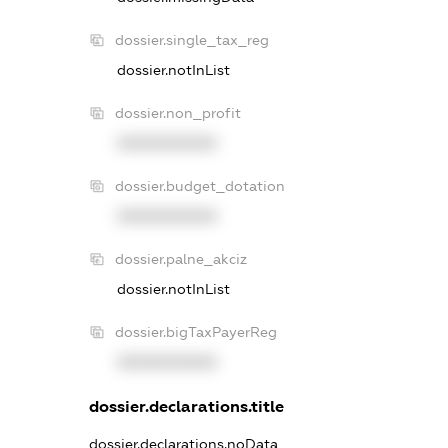
dossier.single_tax_reg
dossier.notInList
dossier.non_profit
XXXXXXXXXX
dossier.budget_dotation
XXXXXXXXXX
dossier.palne_akciz
dossier.notInList
dossier.bigTaxPayerReg
XXXXXXXXXX
dossier.declarations.title
dossier.declarations.noData