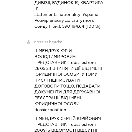
ДИВІЗІЇ, БУДИНОК 19, КВАРТИРА
41
statements.nationality:
Україна
Розмір внеску до статутного
фонду (грн.):
590 194,64
(100 %)
dossier.heads:
ШМЕНДРУК ЮРІЙ
ВОЛОДИМИРОВИЧ
-
ПРЕДСТАВНИК
- dossier.from
26.05.24
ВЧИНЯТИ ДІЇ ВІД ІМЕНІ
ЮРИДИЧНОЇ ОСОБИ, У ТОМУ
ЧИСЛІ ПІДПИСУВАТИ
ДОГОВОРИ ТОЩО, ПОДАВАТИ
ДОКУМЕНТИ ДЛЯ ДЕРЖАВНОЇ
РЕЄСТРАЦІЇ ВІД ІМЕНІ
ЮРИДИЧНОЇ ОСОБИ
dossier.position -
ШМЕНДРУК СЕРГІЙ ЮРІЙОВИЧ
-
ПРЕДСТАВНИК
- dossier.from
20.09.16
ВІДОМОСТІ ВІДСУТНІ