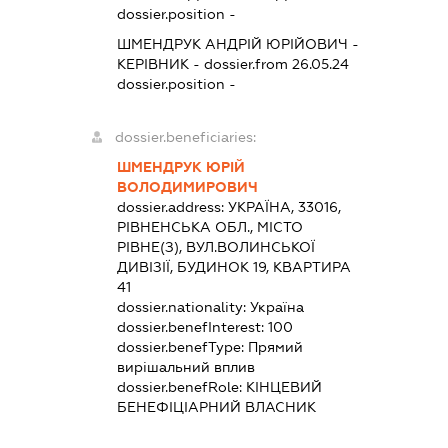
dossier.position -
ШМЕНДРУК АНДРІЙ ЮРІЙОВИЧ
-
КЕРІВНИК
- dossier.from 26.05.24
dossier.position -
dossier.beneficiaries:
ШМЕНДРУК ЮРІЙ
ВОЛОДИМИРОВИЧ
dossier.address:
УКРАЇНА, 33016,
РІВНЕНСЬКА ОБЛ., МІСТО
РІВНЕ(З), ВУЛ.ВОЛИНСЬКОЇ
ДИВІЗІЇ, БУДИНОК 19, КВАРТИРА
41
dossier.nationality:
Україна
dossier.benefInterest:
100
dossier.benefType:
Прямий
вирішальний вплив
dossier.benefRole:
КІНЦЕВИЙ
БЕНЕФІЦІАРНИЙ ВЛАСНИК