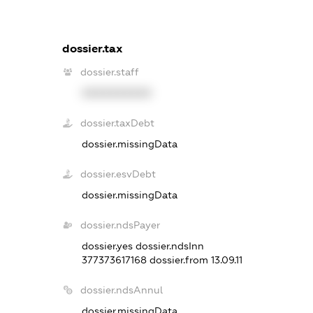
dossier.tax
dossier.staff
XXXXXXXXXX
dossier.taxDebt
dossier.missingData
dossier.esvDebt
dossier.missingData
dossier.ndsPayer
dossier.yes
dossier.ndsInn
377373617168
dossier.from 13.09.11
dossier.ndsAnnul
dossier.missingData