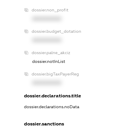
dossier.non_profit
XXXXXXXXXX
dossier.budget_dotation
XXXXXXXXXX
dossier.palne_akciz
dossier.notInList
dossier.bigTaxPayerReg
XXXXXXXXXX
dossier.declarations.title
dossier.declarations.noData
dossier.sanctions