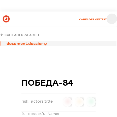
CAHEADER.GETTEST
CAHEADER.SEARCH
document.dossier
ПОБЕДА-84
riskFactors.title
0
0
0
dossier.fullName: