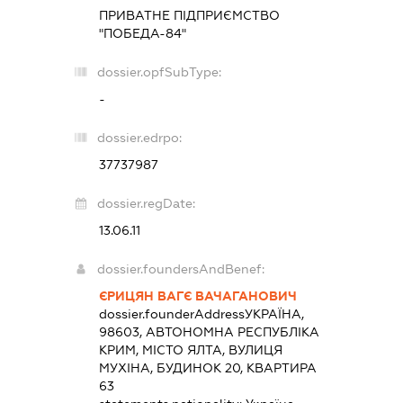
ПРИВАТНЕ ПІДПРИЄМСТВО
"ПОБЕДА-84"
dossier.opfSubType:
-
dossier.edrpo:
37737987
dossier.regDate:
13.06.11
dossier.foundersAndBenef:
ЄРИЦЯН ВАГЄ ВАЧАГАНОВИЧ
dossier.founderAddress
УКРАЇНА,
98603, АВТОНОМНА РЕСПУБЛІКА
КРИМ, МІСТО ЯЛТА, ВУЛИЦЯ
МУХІНА, БУДИНОК 20, КВАРТИРА
63