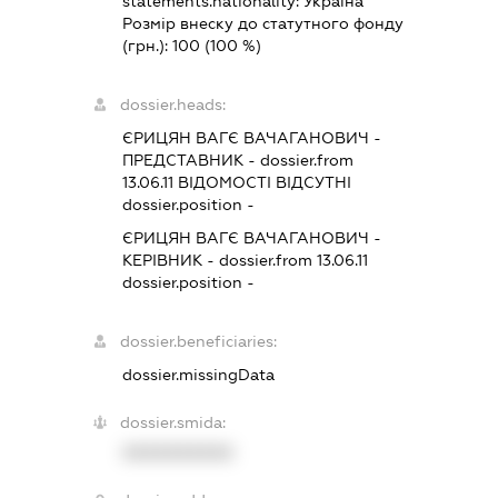
statements.nationality:
Україна
Розмір внеску до статутного фонду
(грн.):
100
(100 %)
dossier.heads:
ЄРИЦЯН ВАГЄ ВАЧАГАНОВИЧ
-
ПРЕДСТАВНИК
- dossier.from
13.06.11
ВІДОМОСТІ ВІДСУТНІ
dossier.position -
ЄРИЦЯН ВАГЄ ВАЧАГАНОВИЧ
-
КЕРІВНИК
- dossier.from 13.06.11
dossier.position -
dossier.beneficiaries:
dossier.missingData
dossier.smida:
XXXXXXXXXX